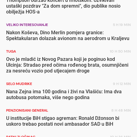
Thompson održao koncert u Imotskom: Uzvikivan
ustaški pozdrav "Za dom spremni", dio publike nosio
obilježja HOS-a
VELIKO INTERESOVANJE
5 H 19 MIN
Nakon Koševa, Dino Merlin pomjera granice:
Spektakularan dolazak avionom na aerodrom u Kraljevu
TUGA
10 H 50 MIN
Ovo je mladić iz Novog Pazara koji je poginuo kod
Ulcinja: Stradao pred očima rođenog brata, osumnjičeni
za nesreću vozio pod utjecajem droge
SELO MUDRIKE
9 H 12 MIN
Nana Zejna ima 100 godina i živi na Vlašiću: Ima dva
autobusa potomaka, više nego godina
PENZIONISANI GENERAL
8 H 48 MIN
U institucije BiH stigao agreman: Ronald Džonson bi
uskoro trebao postati novi ambasador SAD u BiH