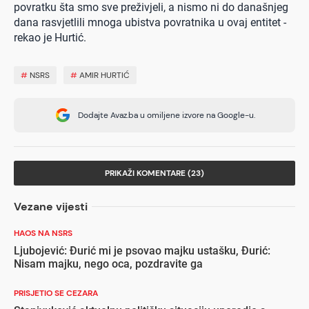
povratku šta smo sve preživjeli, a nismo ni do današnjeg
dana rasvjetlili mnoga ubistva povratnika u ovaj entitet -
rekao je Hurtić.
#
NSRS
#
AMIR HURTIĆ
Dodajte Avaz.ba u omiljene izvore na Google-u.
PRIKAŽI KOMENTARE (23)
Vezane vijesti
HAOS NA NSRS
Ljubojević: Đurić mi je psovao majku ustašku, Đurić:
Nisam majku, nego oca, pozdravite ga
PRISJETIO SE CEZARA