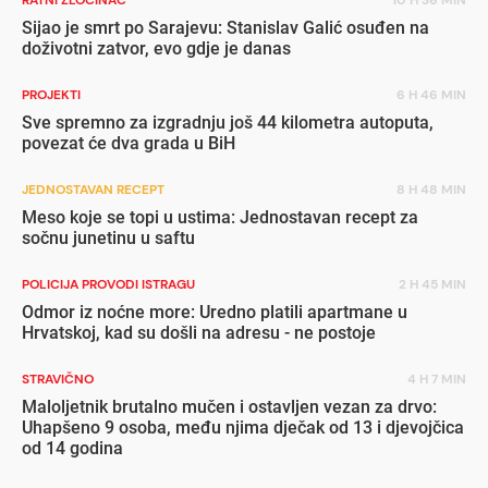
RATNI ZLOČINAC
10 H 36 MIN
Sijao je smrt po Sarajevu: Stanislav Galić osuđen na
doživotni zatvor, evo gdje je danas
PROJEKTI
6 H 46 MIN
Sve spremno za izgradnju još 44 kilometra autoputa,
povezat će dva grada u BiH
JEDNOSTAVAN RECEPT
8 H 48 MIN
Meso koje se topi u ustima: Jednostavan recept za
sočnu junetinu u saftu
POLICIJA PROVODI ISTRAGU
2 H 45 MIN
Odmor iz noćne more: Uredno platili apartmane u
Hrvatskoj, kad su došli na adresu - ne postoje
STRAVIČNO
4 H 7 MIN
Maloljetnik brutalno mučen i ostavljen vezan za drvo:
Uhapšeno 9 osoba, među njima dječak od 13 i djevojčica
od 14 godina