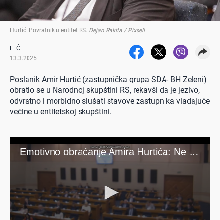
Hurtić: Povratnik u entitet RS
.
Dejan Rakita / Pixsell
E. Ć.
13.3.2025
Poslanik Amir Hurtić (zastupnička grupa SDA- BH Zeleni)
obratio se u Narodnoj skupštini RS, rekavši da je jezivo,
odvratno i morbidno slušati stavove zastupnika vladajuće
većine u entitetskoj skupštini.