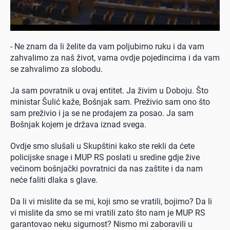
- Ne znam da li želite da vam poljubimo ruku i da vam
zahvalimo za naš život, vama ovdje pojedincima i da vam
se zahvalimo za slobodu.
Ja sam povratnik u ovaj entitet. Ja živim u Doboju. Što
ministar Šulić kaže, Bošnjak sam. Preživio sam ono što
sam preživio i ja se ne prodajem za posao. Ja sam
Bošnjak kojem je država iznad svega.
Ovdje smo slušali u Skupštini kako ste rekli da ćete
policijske snage i MUP RS poslati u sredine gdje žive
većinom bošnjački povratnici da nas zaštite i da nam
neće faliti dlaka s glave.
Da li vi mislite da se mi, koji smo se vratili, bojimo? Da li
vi mislite da smo se mi vratili zato što nam je MUP RS
garantovao neku sigurnost? Nismo mi zaboravili u