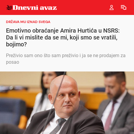
DRŽAVA MU IZNAD SVEGA
Emotivno obraćanje Amira Hurtića u NSRS:
Da li vi mislite da se mi, koji smo se vratili,
bojimo?
Preživio sam ono što sam preživio i ja se ne prodajem za
posao