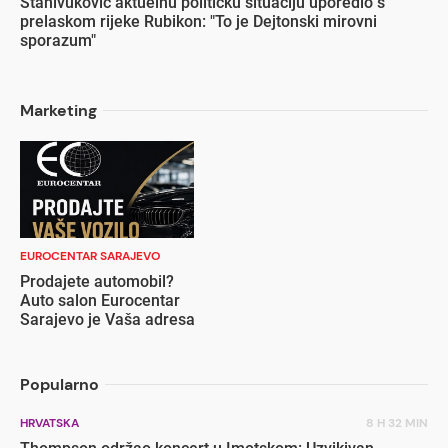
Stanivuković aktuelnu političku situaciju uporedio s
prelaskom rijeke Rubikon: "To je Dejtonski mirovni
sporazum"
Marketing
EUROCENTAR SARAJEVO
Prodajete automobil?
Auto salon Eurocentar
Sarajevo je Vaša adresa
Popularno
HRVATSKA
8 H 32 MIN