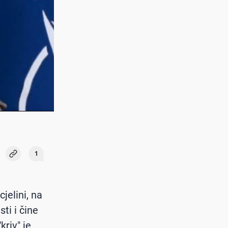
1
jelini, na
ti i čine
riv" je