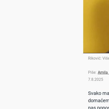
Riković: Viš
Piše:
Amila
7.8.2025
Svako mal
domaćem i
nas ponos