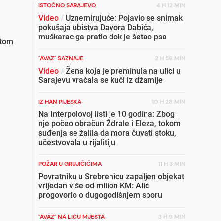
ISTOČNO SARAJEVO
4 H 12 MIN
Video
/
Uznemirujuće: Pojavio se snimak
pokušaja ubistva Davora Dabića,
muškarac ga pratio dok je šetao psa
etom
"AVAZ" SAZNAJE
2 H 56 MIN
Video
/
Žena koja je preminula na ulici u
Sarajevu vraćala se kući iz džamije
IZ HAN PIJESKA
10 H 28 MIN
Na Interpolovoj listi je 10 godina: Zbog
nje počeo obračun Ždrale i Eleza, tokom
suđenja se žalila da mora čuvati stoku,
učestvovala u rijalitiju
POŽAR U GRUJIČIĆIMA
11 H 3 MIN
Povratniku u Srebrenicu zapaljen objekat
vrijedan više od milion KM: Alić
progovorio o dugogodišnjem sporu
"AVAZ" NA LICU MJESTA
3 H 9 MIN