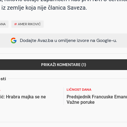
 iz zemlje koja nije članica Saveza.
ANA
#
AMER RIKOVIĆ
Dodajte Avaz.ba u omiljene izvore na Google-u.
PRIKAŽI KOMENTARE (1)
sti
A
LIČNOST DANA
ć: Hrabra majka se ne
Predsjednik Francuske Eman
Važne poruke