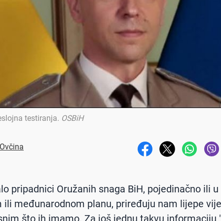
eslojna testiranja
.
OSBiH
 Ovčina
o pripadnici Oružanih snaga BiH, pojedinačno ili u c
li međunarodnom planu, priređuju nam lijepe vijes
nim što ih imamo. Za još jednu takvu informaciju "k