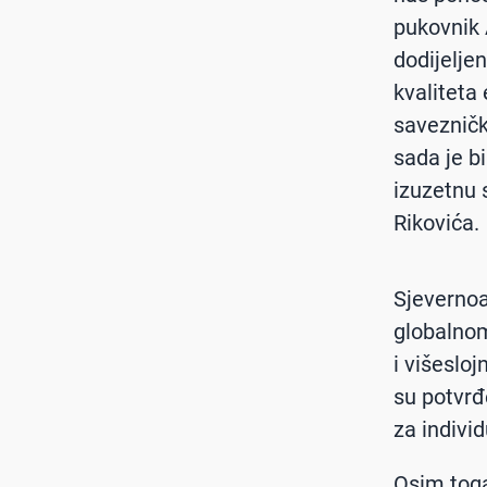
pukovnik A
dodijelje
kvaliteta
savezničk
sada je bi
izuzetnu 
Rikovića.
Sjevernoa
globalnom
i višeslo
su potvr
za indivi
Osim toga