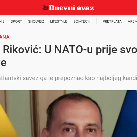
NIS
SPORT
SHOWBIZ
LIFESTYLE
SCI-TECH
PRETPLATA
VREM
DANA
Riković: U NATO-u prije svo
ve
tlantski savez ga je prepoznao kao najboljeg kand