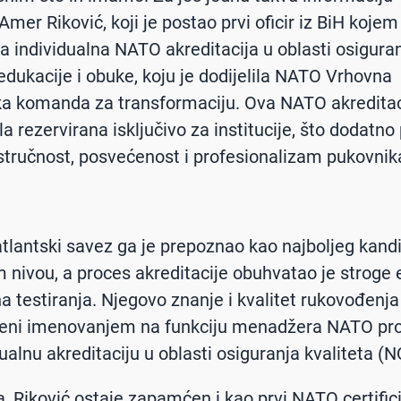
mer Riković, koji je postao prvi oficir iz BiH kojem
na individualna NATO akreditacija u oblasti osigura
 edukacije i obuke, koju je dodijelila NATO Vrhovna
a komanda za transformaciju. Ova NATO akreditac
la rezervirana isključivo za institucije, što dodatno
stručnost, posvećenost i profesionalizam pukovnik
tlantski savez ga je prepoznao kao najboljeg kand
 nivou, a proces akreditacije obuhvatao je stroge 
jna testiranja. Njegovo znanje i kvalitet rukovođenj
đeni imenovanjem na funkciju menadžera NATO p
dualnu akreditaciju u oblasti osiguranja kvaliteta (
, Riković ostaje zapamćen i kao prvi NATO certifici