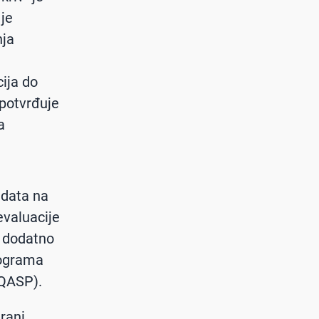
 je
nja
ija do
 potvrđuje
a
idata na
evaluacije
a dodatno
rograma
NQASP).
rani