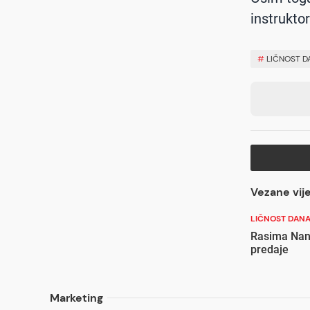
instruktor
#
LIČNOST D
Vezane vije
LIČNOST DAN
Rasima Nani
predaje
Marketing