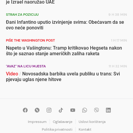
je Izrael naoružao UAE
STRAH ZA POZICIJU
9 H 38 MIN
Đani Infantino uputio izvinjenje svima: Obećavam da se
ovo neće ponoviti
PIŠE THE WASHINGTON POST
1 H 17 MIN
Napeto u Vašingtonu: Tramp kritikovao Hegseta nakon
što je saznao stanje američkih zaliha raketa
"AVAZ" NA LICU MJESTA
11 H 32 MIN
Video
/
Novosadska barbika uvela publiku u trans: Svi
pjevaju uglas njene hitove
Impressum
Oglašavanje
Uslovi korištenja
Politika privatnosti
Kontakt