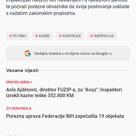
te pozvali porezne obveznike da svoje poslovanje usklade
s važećim zakonskim propisima.
#
PU FBIH
#
KAZNE
#
KONTROLE
#
INSPEKCIJA
Dodajte Avaz.ba u omiljene izvore na Google-u.
Vezane vijesti
MNOGI VARALI
Anis Ajdinović, direktor FUZIP-a, za "Avaz": Inspektori
izrekli kazne teške 352.800 KM
217 KONTROLA
Porezna uprava Federacije BiH zapečatila 19 objekata