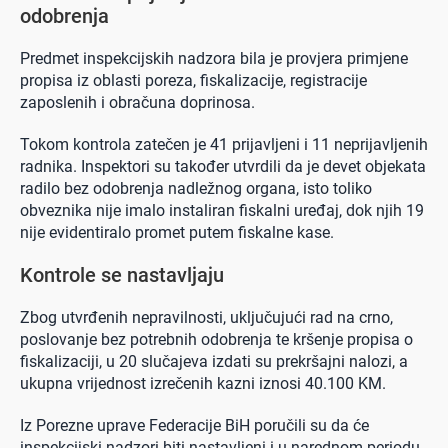
odobrenja
Predmet inspekcijskih nadzora bila je provjera primjene
propisa iz oblasti poreza, fiskalizacije, registracije
zaposlenih i obračuna doprinosa.
Tokom kontrola zatečen je 41 prijavljeni i 11 neprijavljenih
radnika. Inspektori su također utvrdili da je devet objekata
radilo bez odobrenja nadležnog organa, isto toliko
obveznika nije imalo instaliran fiskalni uređaj, dok njih 19
nije evidentiralo promet putem fiskalne kase.
Kontrole se nastavljaju
Zbog utvrđenih nepravilnosti, uključujući rad na crno,
poslovanje bez potrebnih odobrenja te kršenje propisa o
fiskalizaciji, u 20 slučajeva izdati su prekršajni nalozi, a
ukupna vrijednost izrečenih kazni iznosi 40.100 KM.
Iz Porezne uprave Federacije BiH poručili su da će
inspekcijski nadzori biti nastavljeni i u narednom periodu