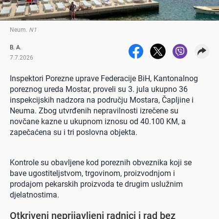
Neum
.
N1
B. A.
7.7.2026
Inspektori Porezne uprave Federacije BiH, Kantonalnog
poreznog ureda Mostar, proveli su 3. jula ukupno 36
inspekcijskih nadzora na području Mostara, Čapljine i
Neuma. Zbog utvrđenih nepravilnosti izrečene su
novčane kazne u ukupnom iznosu od 40.100 KM, a
zapečaćena su i tri poslovna objekta.
Kontrole su obavljene kod poreznih obveznika koji se
bave ugostiteljstvom, trgovinom, proizvodnjom i
prodajom pekarskih proizvoda te drugim uslužnim
djelatnostima.
Otkriveni neprijavljeni radnici i rad bez