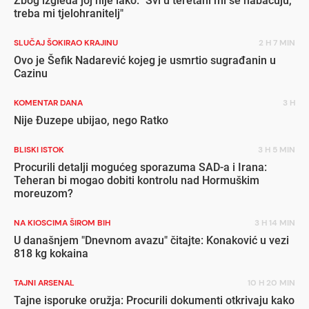
Zbog izgleda joj nije lako: "Svi u teretani mi se nabacuju,
treba mi tjelohranitelj"
SLUČAJ ŠOKIRAO KRAJINU
2 H 7 MIN
Ovo je Šefik Nadarević kojeg je usmrtio sugrađanin u
Cazinu
KOMENTAR DANA
3 H
Nije Đuzepe ubijao, nego Ratko
BLISKI ISTOK
3 H 5 MIN
Procurili detalji mogućeg sporazuma SAD-a i Irana:
Teheran bi mogao dobiti kontrolu nad Hormuškim
moreuzom?
NA KIOSCIMA ŠIROM BIH
3 H 14 MIN
U današnjem "Dnevnom avazu" čitajte: Konaković u vezi
818 kg kokaina
TAJNI ARSENAL
10 H 20 MIN
Tajne isporuke oružja: Procurili dokumenti otkrivaju kako