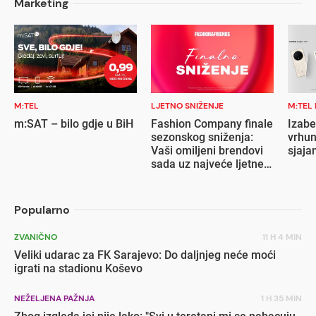
Marketing
M:TEL
LJETNO SNIŽENJE
M:TEL
m:SAT – bilo gdje u BiH
Fashion Company finale
Izabe
sezonskog sniženja:
vrhun
Vaši omiljeni brendovi
sjaja
sada uz najveće ljetne
popuste
Popularno
ZVANIČNO
11 H 4 MIN
Veliki udarac za FK Sarajevo: Do daljnjeg neće moći
igrati na stadionu Koševo
NEŽELJENA PAŽNJA
1 H 35 MIN