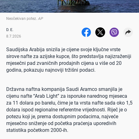
Neočekivan potez
.
AP
D. E.
8.7.2026
Saudijska Arabija snizila je cijene svoje ključne vrste
sirove nafte za azijske kupce, što predstavlja najizraženiji
mjesečni pad zvaničnih prodajnih cijena u više od 20
godina, pokazuju najnoviji tržišni podaci.
Državna naftna kompanija Saudi Aramco smanjila je
cijenu nafte “Arab Light” za isporuke narednog mjeseca
za 11 dolara po barelu, čime je ta vrsta nafte sada oko 1,5
dolara ispod regionalne referentne vrijednosti. Riječ je o
potezu koji je, prema dostupnim podacima, najveće
mjesečno sniženje od početka praćenja uporedivih
statistika početkom 2000-ih.