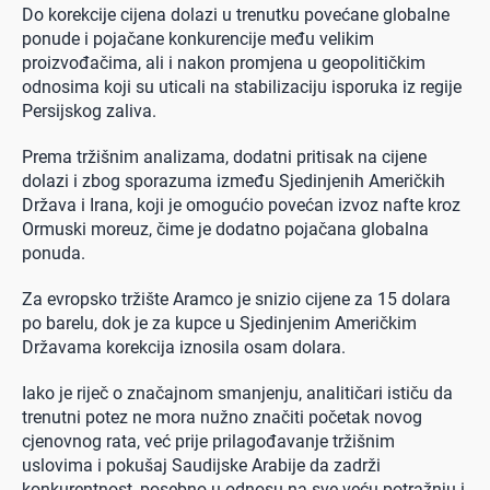
Do korekcije cijena dolazi u trenutku povećane globalne
ponude i pojačane konkurencije među velikim
proizvođačima, ali i nakon promjena u geopolitičkim
odnosima koji su uticali na stabilizaciju isporuka iz regije
Persijskog zaliva.
Prema tržišnim analizama, dodatni pritisak na cijene
dolazi i zbog sporazuma između Sjedinjenih Američkih
Država i Irana, koji je omogućio povećan izvoz nafte kroz
Ormuski moreuz, čime je dodatno pojačana globalna
ponuda.
Za evropsko tržište Aramco je snizio cijene za 15 dolara
po barelu, dok je za kupce u Sjedinjenim Američkim
Državama korekcija iznosila osam dolara.
Iako je riječ o značajnom smanjenju, analitičari ističu da
trenutni potez ne mora nužno značiti početak novog
cjenovnog rata, već prije prilagođavanje tržišnim
uslovima i pokušaj Saudijske Arabije da zadrži
konkurentnost, posebno u odnosu na sve veću potražnju i