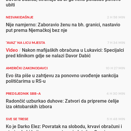
ubiti
NESVAKIDAŠNJE
2 H 58 MIN
Nije namjerno: Zaboravio ženu na bh. granici, nastavio
put prema Njemačkoj bez nje
"AVAZ" NA LICU MJESTA
7 H 34 MIN
Video
/
Nakon mafijaških obračuna u Lukavici: Specijalci
pred klinikom gdje se nalazi Davor Dabić
AMERIČKI ZAKONODAVCI
10 H 27 MIN
Evo šta piše u zahtjevu za ponovno uvođenje sankcija
političarima u RS-u
PREDSJEDNIK SBB-A
4 H 30 MIN
Radončić uzburkao duhove: Zatvori da pripreme ćelije
iza oktobarskih izbora
SVE SE TRESE
5 H 48 MIN
Ko je Darko Elez: Povratak na slobodu, krvavi obračuni i