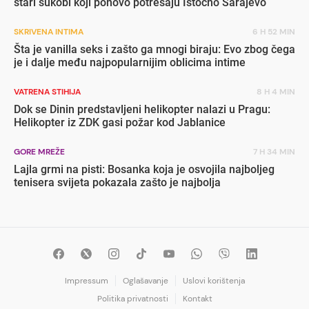
stari sukobi koji ponovo potresaju Istočno Sarajevo
SKRIVENA INTIMA
6 H 52 MIN
Šta je vanilla seks i zašto ga mnogi biraju: Evo zbog čega
je i dalje među najpopularnijim oblicima intime
VATRENA STIHIJA
8 H 4 MIN
Dok se Dinin predstavljeni helikopter nalazi u Pragu:
Helikopter iz ZDK gasi požar kod Jablanice
GORE MREŽE
7 H 34 MIN
Lajla grmi na pisti: Bosanka koja je osvojila najboljeg
tenisera svijeta pokazala zašto je najbolja
Impressum
Oglašavanje
Uslovi korištenja
Politika privatnosti
Kontakt