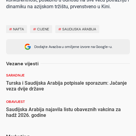
dinamiku na azijskom tržištu, prvenstveno u Kini.
#
NAFTA
#
CIJENE
#
SAUDIJSKA ARABIJA
Dodajte Avaz.ba u omiljene izvore na Google-u.
Vezane vijesti
SARADNJE
Turska i Saudijska Arabija potpisale sporazum: Jačanje
veza dvije države
OBAVIJEST
Saudijska Arabija najavila listu obaveznih vakcina za
hadž 2026. godine