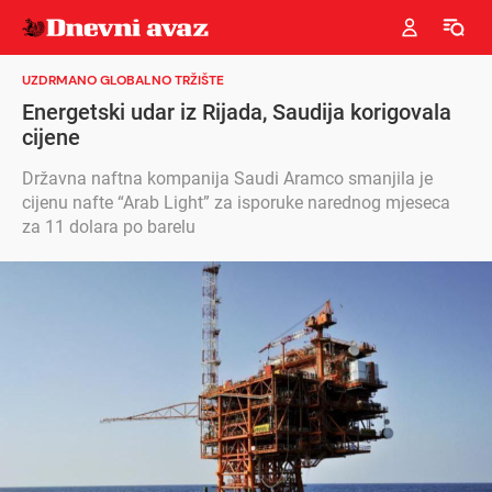
UZDRMANO GLOBALNO TRŽIŠTE
Energetski udar iz Rijada, Saudija korigovala
cijene
Državna naftna kompanija Saudi Aramco smanjila je
cijenu nafte “Arab Light” za isporuke narednog mjeseca
za 11 dolara po barelu