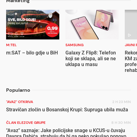
Marketing
M:TEL
SAMSUNG
JAVNI 
m:SAT – bilo gdje u BiH
Galaxy Z Flip8: Telefon
Rekor
koji se sklapa, ali se ne
KM za
uklapa u masu
profe
rehab
inval
Popularno
"AVAZ" OTKRIVA
2 H 23 MIN
Stravičan zločin u Bosanskoj Krupi: Supruga ubila muža
ČLAN ELEZOVE GRUPE
8 H 30 MIN
"Avaz" saznaje: Jake policijske snage u KCUS-u čuvaju
Davora Dabića, strahuju da bi ga neko pokušao ponovo