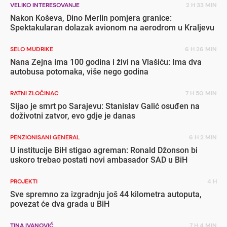
VELIKO INTERESOVANJE
2 H 33 MIN
Nakon Koševa, Dino Merlin pomjera granice:
Spektakularan dolazak avionom na aerodrom u Kraljevu
SELO MUDRIKE
6 H 26 MIN
Nana Zejna ima 100 godina i živi na Vlašiću: Ima dva
autobusa potomaka, više nego godina
RATNI ZLOČINAC
7 H 50 MIN
Sijao je smrt po Sarajevu: Stanislav Galić osuđen na
doživotni zatvor, evo gdje je danas
PENZIONISANI GENERAL
6 H 2 MIN
U institucije BiH stigao agreman: Ronald Džonson bi
uskoro trebao postati novi ambasador SAD u BiH
PROJEKTI
4 H
Sve spremno za izgradnju još 44 kilometra autoputa,
povezat će dva grada u BiH
TINA IVANOVIĆ
7 H 4 MIN