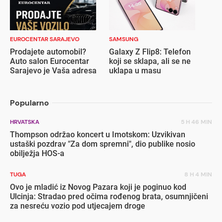
EUROCENTAR SARAJEVO
SAMSUNG
Prodajete automobil?
Galaxy Z Flip8: Telefon
Auto salon Eurocentar
koji se sklapa, ali se ne
Sarajevo je Vaša adresa
uklapa u masu
Popularno
HRVATSKA
5 H 46 MIN
Thompson održao koncert u Imotskom: Uzvikivan
ustaški pozdrav "Za dom spremni", dio publike nosio
obilježja HOS-a
TUGA
8 H 4 MIN
Ovo je mladić iz Novog Pazara koji je poginuo kod
Ulcinja: Stradao pred očima rođenog brata, osumnjičeni
za nesreću vozio pod utjecajem droge