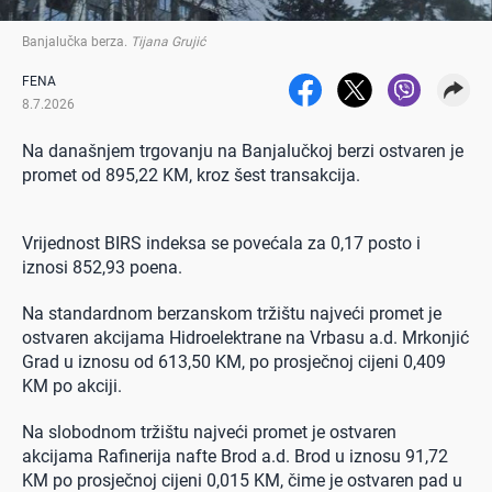
Banjalučka berza
.
Tijana Grujić
FENA
8.7.2026
Na današnjem trgovanju na Banjalučkoj berzi ostvaren je
promet od 895,22 KM, kroz šest transakcija.
Vrijednost BIRS indeksa se povećala za 0,17 posto i
iznosi 852,93 poena.
Na standardnom berzanskom tržištu najveći promet je
ostvaren akcijama Hidroelektrane na Vrbasu a.d. Mrkonjić
Grad u iznosu od 613,50 KM, po prosječnoj cijeni 0,409
KM po akciji.
Na slobodnom tržištu najveći promet je ostvaren
akcijama Rafinerija nafte Brod a.d. Brod u iznosu 91,72
KM po prosječnoj cijeni 0,015 KM, čime je ostvaren pad u