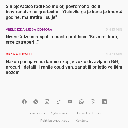
Sin pjevačice radi kao moler, povremeno ide u
inostranstvo na građevinu: "Ostavila ga je kada je imao 4
godine, maltretirali su je"
VRELO IZDANJE SA ODMORA
5 H 15 MIN
Nives Celzijus raspalila maštu pratilaca: "Koža mi bridi,
srce zatreperi..."
DRAMA U ITALIJI
3 H 21 MIN
Nakon pucnjave na kamion koji je vozio državljanin BiH,
procurili detalji: I ranije osuđivan, zanatliji prijetio velikim
nožem
Impressum
Oglašavanje
Uslovi korištenja
Politika privatnosti
Kontakt