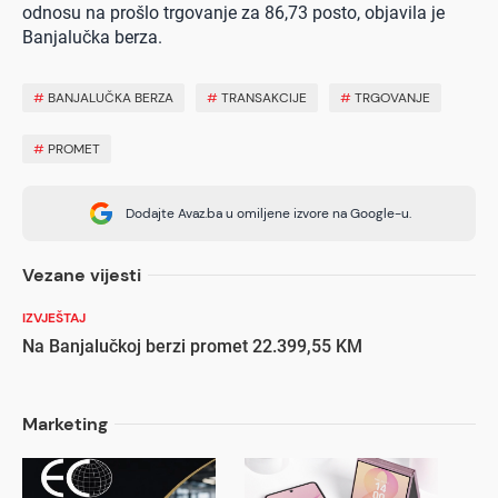
odnosu na prošlo trgovanje za 86,73 posto, objavila je
Banjalučka berza.
#
BANJALUČKA BERZA
#
TRANSAKCIJE
#
TRGOVANJE
#
PROMET
Dodajte Avaz.ba u omiljene izvore na Google-u.
Vezane vijesti
IZVJEŠTAJ
Na Banjalučkoj berzi promet 22.399,55 KM
Marketing