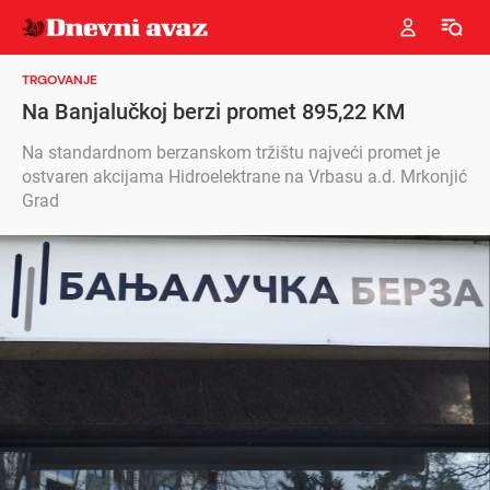
TRGOVANJE
Na Banjalučkoj berzi promet 895,22 KM
Na standardnom berzanskom tržištu najveći promet je
ostvaren akcijama Hidroelektrane na Vrbasu a.d. Mrkonjić
Grad