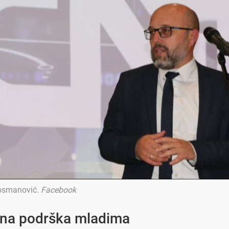
osmanović
.
Facebook
na podrška mladima