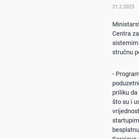
21.2.2025
Ministars
Centra za
sistemima
stručnu p
- Program
poduzetni
priliku d
što su i 
vrijednos
startupim
besplatnu