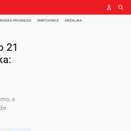
MENSKA PROGNOZA
SMRTOVNICE
KRIŽALJKA
o 21
ka:
amo, a
aže