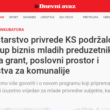
NIS
SPORT
SHOWBIZ
LIFESTYLE
SCI-TECH
PRETPLATA
VRE
INKUBATORA
tarstvo privrede KS podržal
 up biznis mladih preduzetni
 grant, poslovni prostor i
tva za komunalije
mo više govoriti i o novom programu koji priprem
iti izuzetno vrijedan za mlade privredne subjekte, k