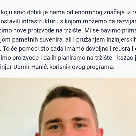
 koju smo dobili je nama od enormnog značaja iz r
ostavili infrastrukturu s kojom možemo da razvija
simo nove proizvode na tržište. Mi se bavimo prim
jom pametnih suvenira, ali i pružanjem inžinjerskih
. To će pomoći što sada imamo dovoljno i reusra 
imo proizvode i da ih planiramo na tržište - kazao 
žinjer Damir Hanić, korisnik ovog programa.