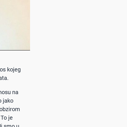
nos kojeg
ata.
dnosu na
o jako
 obzirom
 To je
Mi smo u