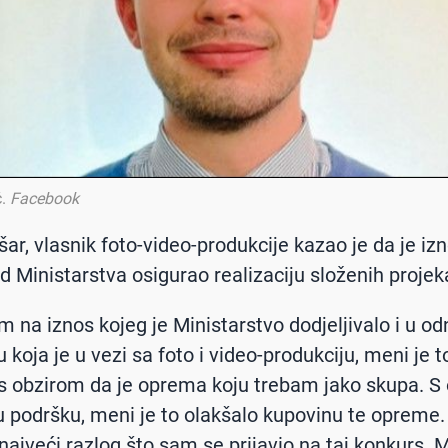
ć
.
Facebook
ar, vlasnik foto-video-produkcije kazao je da je iz
od Ministarstva osigurao realizaciju složenih projek
om na iznos kojeg je Ministarstvo dodjeljivalo i u o
 koja je u vezi sa foto i video-produkciju, meni je t
 obzirom da je oprema koju trebam jako skupa. S
u podršku, meni je to olakšalo kupovinu te opreme.
 najveći razlog što sam se prijavio na taj konkurs. 