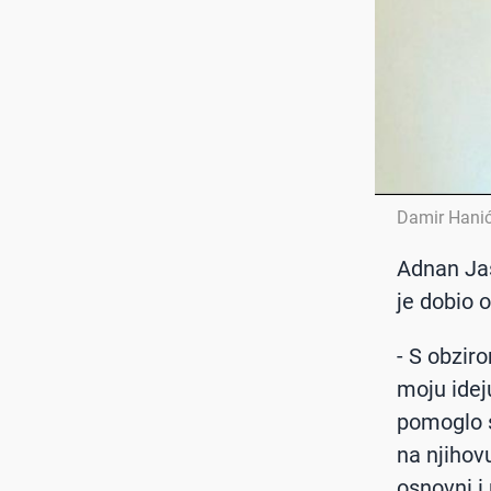
Damir Hani
Adnan Jaš
je dobio 
- S obzir
moju ideju
pomoglo s
na njihov
osnovni i