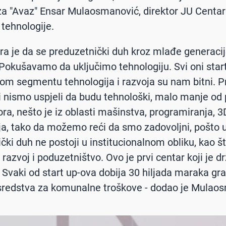
za "Avaz" Ensar Mulaosmanović, direktor JU Centar
tehnologije.
ntra je da se preduzetnički duh kroz mlađe generaci
 Pokušavamo da uključimo tehnologiju. Svi oni start
 tom segmentu tehnologija i razvoja su nam bitni. P
 nismo uspjeli da budu tehnološki, malo manje od 
ora, nešto je iz oblasti mašinstva, programiranja, 3
ja, tako da možemo reći da smo zadovoljni, pošto 
čki duh ne postoji u institucionalnom obliku, kao št
razvoj i poduzetništvo. Ovo je prvi centar koji je d
 Svaki od start up-ova dobija 30 hiljada maraka gra
 sredstva za komunalne troškove - dodao je Mulao