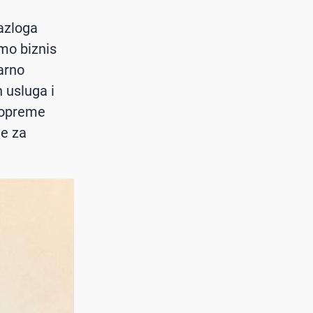
azloga
mo biznis
arno
 usluga i
i opreme
je za