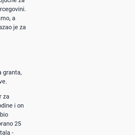
ključne za
ercegovini.
amo, a
azao je za
 granta,
ve.
r za
dine i on
 bio
brano 25
tala -