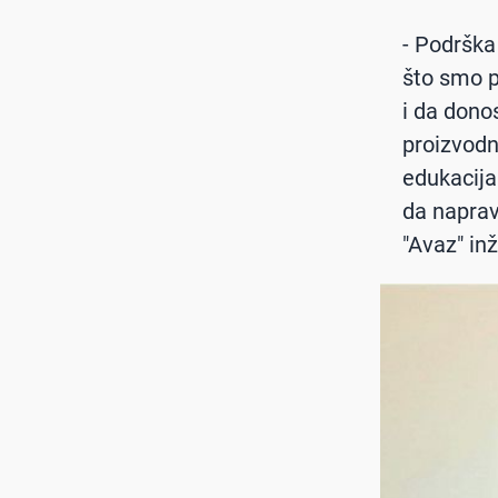
- Podrška
što smo p
i da dono
proizvodn
edukacija
da naprav
"Avaz" in