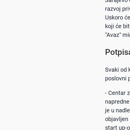
Sarajevo ć
razvoj pri
Uskoro će
koji će b
"Avaz" mi
Potpis
Svaki od 
poslovni 
- Centar 
napredne 
je u nadle
objavljen
start up-o