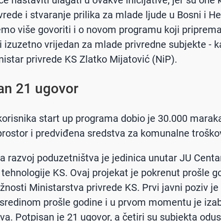
e nastaviti ulagati u ovakve inicijative, jer su one 
vrede i stvaranje prilika za mlade ljude u Bosni i H
mo više govoriti i o novom programu koji priprem
iti izuzetno vrijedan za mlade privredne subjekte - k
nistar privrede KS Zlatko Mijatović (NiP).
an 21 ugovor
korisnika start up programa dobio je 30.000 maraka
prostor i predviđena sredstva za komunalne troško
za razvoj poduzetništva je jedinica unutar JU Centa
tehnologije KS. Ovaj projekat je pokrenut prošle go
žnosti Ministarstva privrede KS. Prvi javni poziv je
 sredinom prošle godine i u prvom momentu je iza
va. Potpisan je 21 ugovor, a četiri su subjekta odus