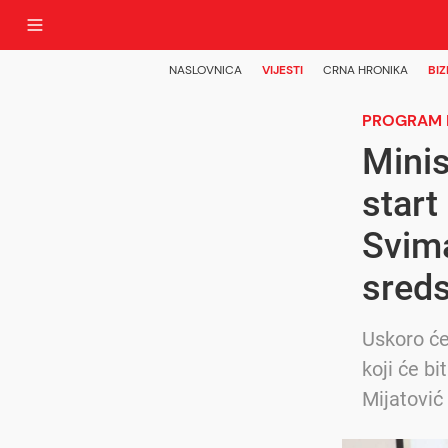
NASLOVNICA
VIJESTI
CRNA HRONIKA
BIZ
PROGRAM 
Minis
start
Svima
sreds
Uskoro će
koji će b
Mijatović