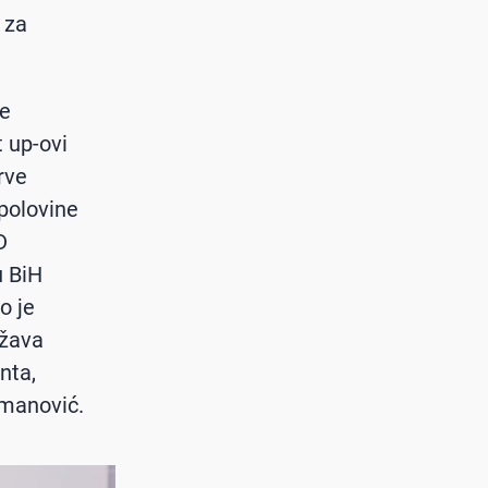
 za
je
 up-ovi
rve
polovine
D
u BiH
o je
ržava
nta,
smanović.