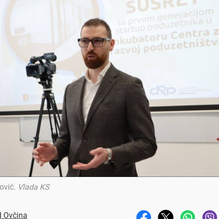
ović
.
Vlada KS
d Ovčina