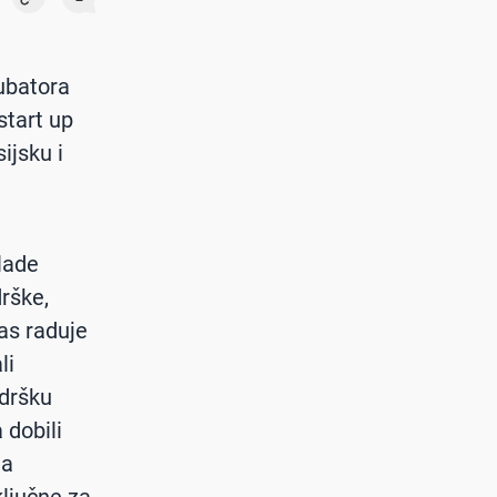
ubatora
start up
ijsku i
lade
rške,
as raduje
li
odršku
 dobili
na