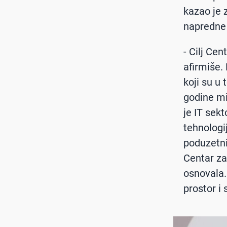
kazao je 
napredne 
- Cilj Ce
afirmiše.
koji su u
godine mi
je IT sekt
tehnologi
poduzetni
Centar za 
osnovala.
prostor i