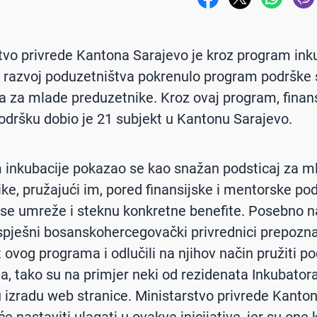
tvo privrede Kantona Sarajevo je kroz program ink
 razvoj poduzetništva pokrenulo program podrške 
 za mlade preduzetnike. Kroz ovaj program, finans
odršku dobio je 21 subjekt u Kantonu Sarajevo.
 inkubacije pokazao se kao snažan podsticaj za m
ke, pružajući im, pored finansijske i mentorske pod
a se umreže i steknu konkretne benefite. Posebno n
uspješni bosanskohercegovački privrednici prepozna
t ovog programa i odlučili na njihov način pružiti p
a, tako su na primjer neki od rezidenata Inkubatora
 izradu web stranice. Ministarstvo privrede Kanto