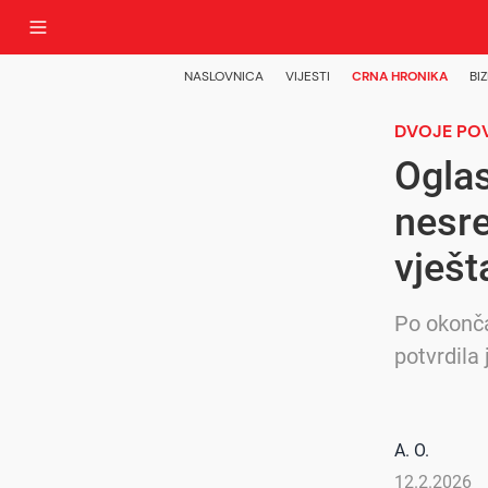
NASLOVNICA
VIJESTI
CRNA HRONIKA
BIZ
DVOJE PO
Oglas
nesre
vješt
Po okonča
potvrdila
A. O.
12.2.2026