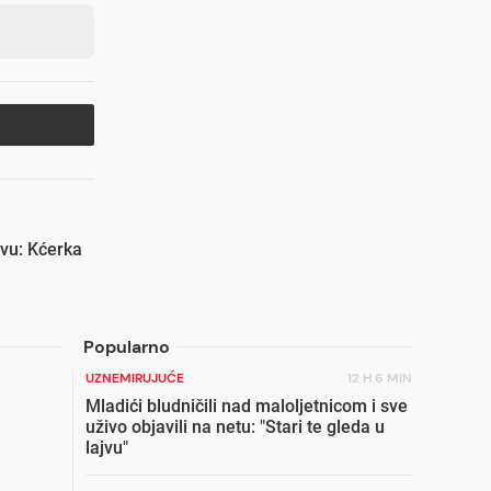
evu: Kćerka
Popularno
UZNEMIRUJUĆE
12 H 6 MIN
Mladići bludničili nad maloljetnicom i sve
uživo objavili na netu: "Stari te gleda u
lajvu"