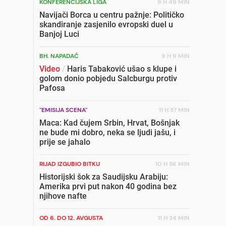
KONFERENCIJSKA LIGA
9 H 49 MIN
Navijači Borca u centru pažnje: Političko
skandiranje zasjenilo evropski duel u
Banjoj Luci
BH. NAPADAČ
9 H 9 MIN
Video
/
Haris Tabaković ušao s klupe i
golom donio pobjedu Salcburgu protiv
Pafosa
"EMISIJA SCENA"
11 H 57 MIN
Maca: Kad čujem Srbin, Hrvat, Bošnjak
ne bude mi dobro, neka se ljudi jašu, i
prije se jahalo
RIJAD IZGUBIO BITKU
10 H 56 MIN
Historijski šok za Saudijsku Arabiju:
Amerika prvi put nakon 40 godina bez
njihove nafte
OD 6. DO 12. AVGUSTA
11 H 34 MIN