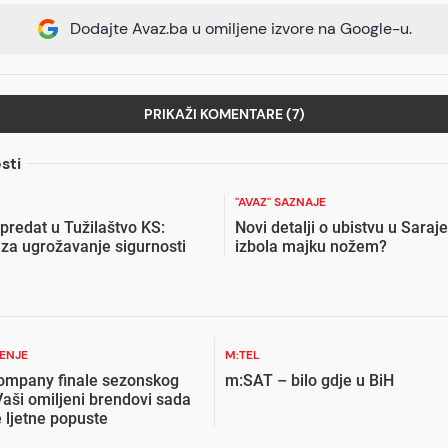
Dodajte Avaz.ba u omiljene izvore na Google-u.
PRIKAŽI KOMENTARE (7)
sti
"AVAZ" SAZNAJE
 predat u Tužilaštvo KS:
Novi detalji o ubistvu u Saraj
 za ugrožavanje sigurnosti
izbola majku nožem?
ŽENJE
M:TEL
ompany finale sezonskog
m:SAT – bilo gdje u BiH
Vaši omiljeni brendovi sada
 ljetne popuste