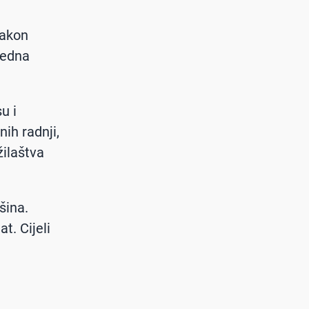
nakon
jedna
u i
ih radnji,
žilaštva
šina.
t. Cijeli