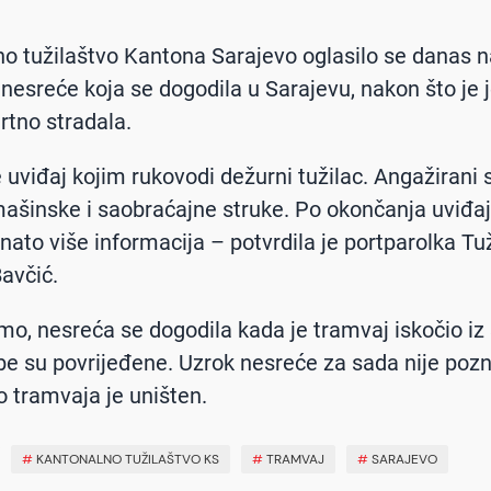
o tužilaštvo Kantona Sarajevo oglasilo se danas 
 nesreće koja se dogodila u Sarajevu, nakon što je 
tno stradala.
 uviđaj kojim rukovodi dežurni tužilac. Angažirani s
mašinske i saobraćajne struke. Po okončanja uviđajn
znato više informacija – potvrdila je portparolka Tu
Bavčić.
o, nesreća se dogodila kada je tramvaj iskočio iz 
be su povrijeđene. Uzrok nesreće za sada nije pozna
o tramvaja je uništen.
#
KANTONALNO TUŽILAŠTVO KS
#
TRAMVAJ
#
SARAJEVO