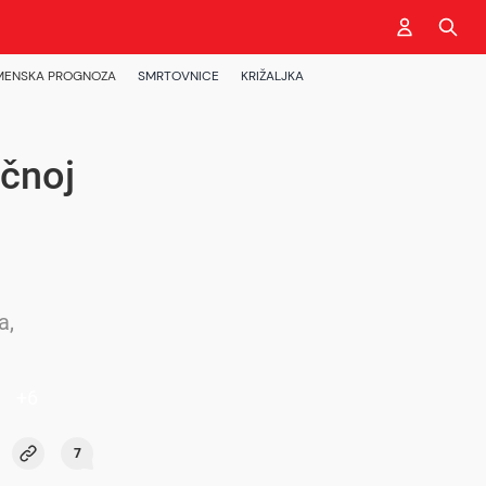
MENSKA PROGNOZA
SMRTOVNICE
KRIŽALJKA
ičnoj
a,
+
6
7