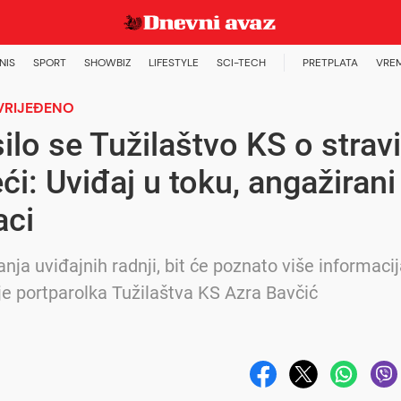
NIS
SPORT
SHOWBIZ
LIFESTYLE
SCI-TECH
PRETPLATA
VRE
VRIJEĐENO
ilo se Tužilaštvo KS o strav
ći: Uviđaj u toku, angažirani
aci
nja uviđajnih radnji, bit će poznato više informacij
 je portparolka Tužilaštva KS Azra Bavčić