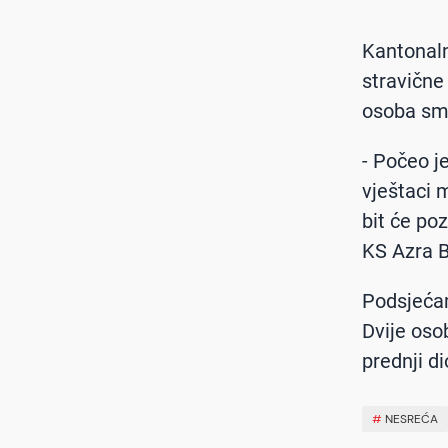
Kantonaln
stravične
osoba smr
- Počeo je
vještaci 
bit će po
KS Azra 
Podsjećam
Dvije oso
prednji di
#
NESREĆA