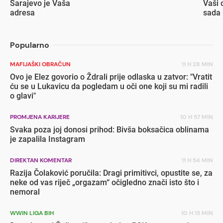
Sarajevo je Vaša
Vaši 
adresa
sada 
popu
Popularno
MAFIJAŠKI OBRAČUN
11 H 28 MIN
Ovo je Elez govorio o Ždrali prije odlaska u zatvor: "Vratit
ću se u Lukavicu da pogledam u oči one koji su mi radili
o glavi"
PROMJENA KARIJERE
10 H 57 MIN
Svaka poza joj donosi prihod: Bivša boksačica oblinama
je zapalila Instagram
DIREKTAN KOMENTAR
11 H 54 MIN
Razija Čolaković poručila: Dragi primitivci, opustite se, za
neke od vas riječ „orgazam“ očigledno znači isto što i
nemoral
WWIN LIGA BIH
10 H 15 MIN