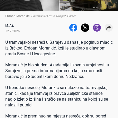
Erdoan Morankić
.
Facebook/Armin Durgut/Pixsell
M. Až.
12.2.2026
U tramvajskoj nesreći u Sarajevu danas je poginuo mladić
iz Brčkog, Erdoan Morankić, koji je studirao u glavnom
gradu Bosne i Hercegovine.
Morankić je bio student Akademije likovnih umjetnosti u
Sarajevu, a prema informacijama do kojih smo došli
boravio je u Studentskom domu Nedžarići.
U trenutku nesreće, Morankić se nalazio na tramvajskoj
stanici, kada je tramvaj iz pravca Željezničke stanice
naglo izletio iz šina i sručio se na stanicu na kojoj su se
nalazili putnici.
Morankić je preminuo na mjestu nesreće, dok su pored