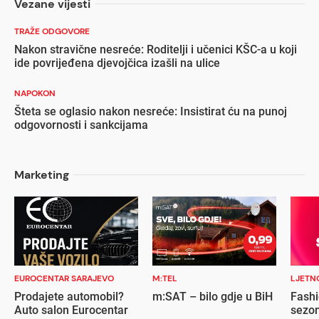
Vezane vijesti
TRAŽE ODGOVORE
Nakon stravične nesreće: Roditelji i učenici KŠC-a u koji
ide povrijeđena djevojčica izašli na ulice
NAPOKON
Šteta se oglasio nakon nesreće: Insistirat ću na punoj
odgovornosti i sankcijama
Marketing
EUROCENTAR SARAJEVO
M:TEL
LJETN
Prodajete automobil?
m:SAT – bilo gdje u BiH
Fashi
Auto salon Eurocentar
sezon