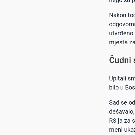
Nakon tog
odgovorni 
utvrđeno 
mjesta za
Čudni 
Upitali s
bilo u Bo
Sad se od
dešavalo, 
RS ja za 
meni ukaz