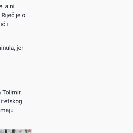
, a ni
Riječ je o
ić i
inula, jer
 Tolimir,
zitetskog
 imaju