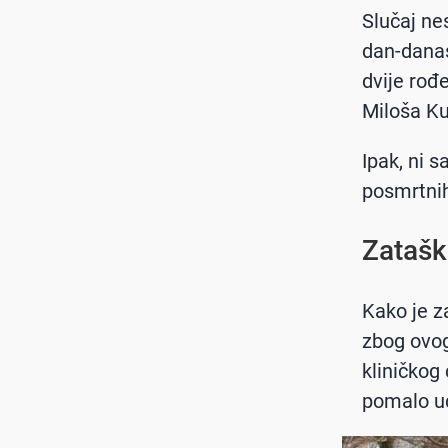
Slučaj ne
dan-danas
dvije rođ
Miloša Ku
Ipak, ni s
posmrtni
Zatašk
Kako je z
zbog ovog
kliničkog 
pomalo ud