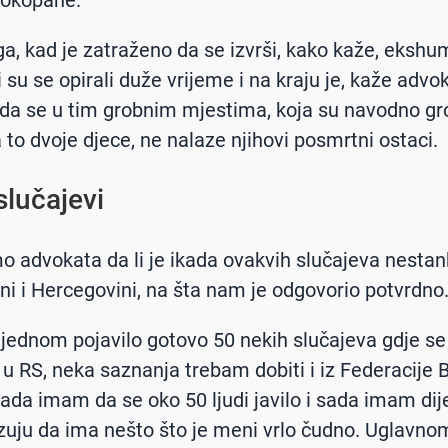
a, kad je zatraženo da se izvrši, kako kaže, ekshum
su se opirali duže vrijeme i na kraju je, kaže advok
da se u tim grobnim mjestima, koja su navodno g
 to dvoje djece, ne nalaze njihovi posmrtni ostaci.
slučajevi
mo advokata da li je ikada ovakvih slučajeva nesta
sni i Hercegovini, na šta nam je odgovorio potvrdno
jednom pojavilo gotovo 50 nekih slučajeva gdje se
u RS, neka saznanja trebam dobiti i iz Federacije Bi
sada imam da se oko 50 ljudi javilo i sada imam dije
uju da ima nešto što je meni vrlo čudno. Uglavno