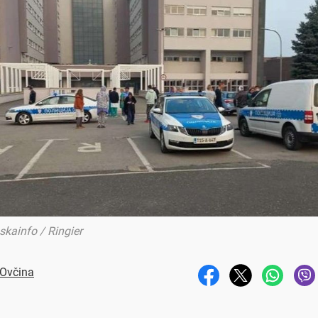
skainfo / Ringier
 Ovčina