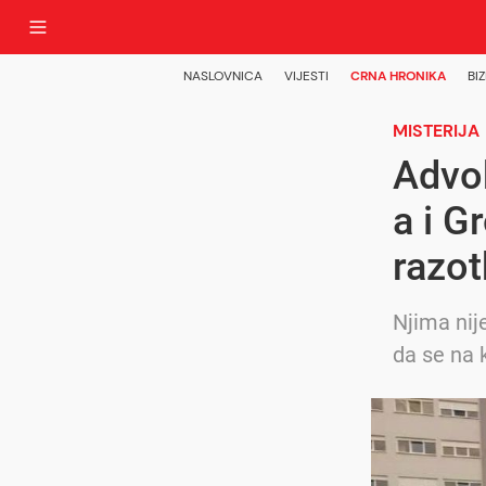
NASLOVNICA
VIJESTI
CRNA HRONIKA
BIZ
MISTERIJA
Advok
a i G
razot
Njima nije
da se na 