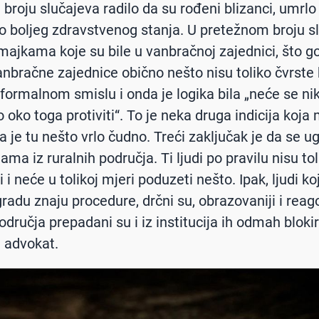
broju slučajeva radilo da su rođeni blizanci, umrlo 
ilo boljeg zdravstvenog stanja. U pretežnom broju s
 majkama koje su bile u vanbračnoj zajednici, što g
vanbračne zajednice obično nešto nisu toliko čvrste
 formalnom smislu i onda je logika bila „neće se ni
 oko toga protiviti“. To je neka druga indicija koja
a je tu nešto vrlo čudno. Treći zaključak je da se 
ama iz ruralnih područja. Ti ljudi po pravilu nisu tol
i neće u tolikoj mjeri poduzeti nešto. Ipak, ljudi koj
radu znaju procedure, drčni su, obrazovaniji i reago
odručja prepadani su i iz institucija ih odmah bloki
 advokat.