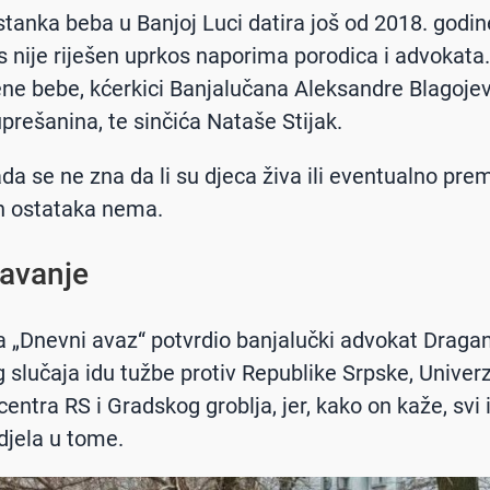
stanka beba u Banjoj Luci datira još od 2018. godine
 nije riješen uprkos naporima porodica i advokata. 
ene bebe, kćerkici Banjalučana Aleksandre Blagojev
prešanina, te sinčića Nataše Stijak.
ada se ne zna da li su djeca živa ili eventualno prem
h ostataka nema.
avanje
a „Dnevni avaz“ potvrdio banjalučki advokat Dragan
 slučaja idu tužbe protiv Republike Srpske, Univer
centra RS i Gradskog groblja, jer, kako on kaže, svi
jela u tome.