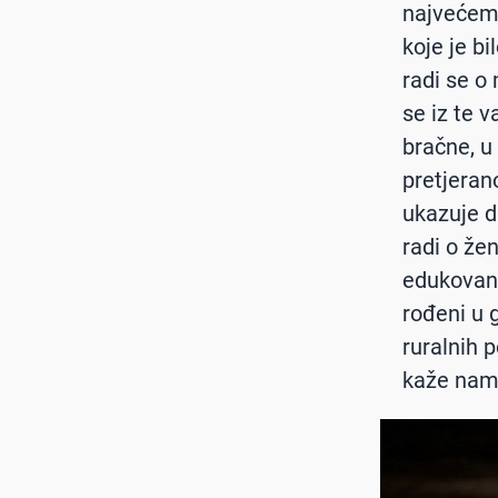
najvećem 
koje je b
radi se o
se iz te 
bračne, u
pretjerano
ukazuje d
radi o žen
edukovani 
rođeni u g
ruralnih p
kaže nam