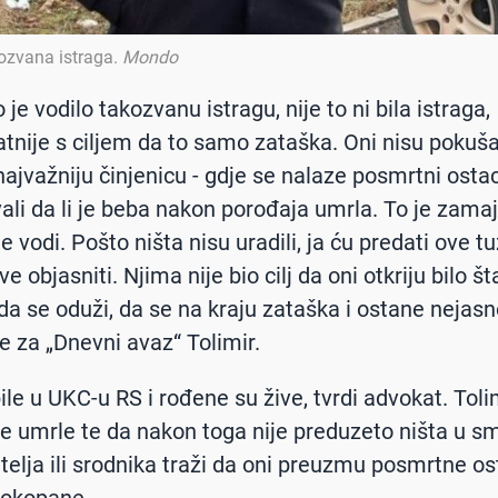
kozvana istraga
.
Mondo
 je vodilo takozvanu istragu, nije to ni bila istraga,
atnije s ciljem da to samo zataška. Oni nisu pokušal
najvažniju činjenicu - gdje se nalaze posmrtni ostac
vali da li je beba nakon porođaja umrla. To je zamaj
e vodi. Pošto ništa nisu uradili, ja ću predati ove tu
e objasniti. Njima nije bio cilj da oni otkriju bilo š
j da se oduži, da se na kraju zataška i ostane nejas
je za „Dnevni avaz“ Tolimir.
ile u UKC-u RS i rođene su žive, tvrdi advokat. Toli
e umrle te da nakon toga nije preduzeto ništa u sm
itelja ili srodnika traži da oni preuzmu posmrtne os
pokopane.