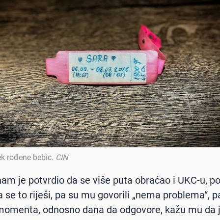
ek rođene bebic
.
CIN
am je potvrdio da se više puta obraćao i UKC-u, po
a se to riješi, pa su mu govorili „nema problema“, 
momenta, odnosno dana da odgovore, kažu mu da j