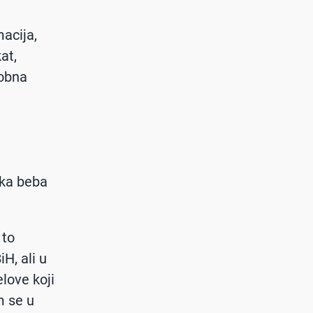
acija,
at,
robna
nka beba
.
 to
H, ali u
love koji
m se u