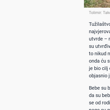
Tolimir: Ta
Tužilaštvo
najvjerov
utvrde – 
su utvrđi
to nikud n
onda ću sv
je bio cil
objasnio 
Bebe su b
da su beb
se od rod
nego su 