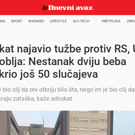
NIS
SPORT
SHOWBIZ
LIFESTYLE
SCI-TECH
PRETPLATA
VRE
at najavio tužbe protiv RS,
roblja: Nestanak dviju beba
krio još 50 slučajeva
 bio cilj da oni otkriju bilo šta, nego im je bio cilj d
kraju zataška, kaže advokat