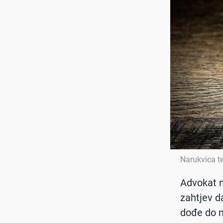
Narukvica t
Advokat n
zahtjev d
dođe do 