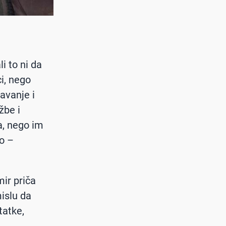
i to ni da
i, nego
avanje i
žbe i
ta, nego im
no –
mir priča
islu da
tatke,