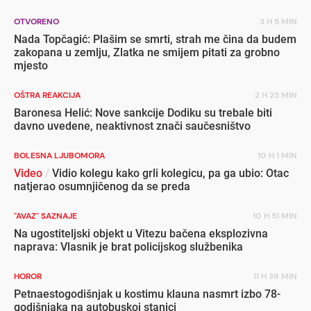
OTVORENO
3 H 5 MIN
Nada Topčagić: Plašim se smrti, strah me čina da budem
zakopana u zemlju, Zlatka ne smijem pitati za grobno
mjesto
OŠTRA REAKCIJA
2 H 25 MIN
Baronesa Helić: Nove sankcije Dodiku su trebale biti
davno uvedene, neaktivnost znači saučesništvo
BOLESNA LJUBOMORA
10 H 1 MIN
Video
/
Vidio kolegu kako grli kolegicu, pa ga ubio: Otac
natjerao osumnjičenog da se preda
"AVAZ" SAZNAJE
10 H 51 MIN
Na ugostiteljski objekt u Vitezu bačena eksplozivna
naprava: Vlasnik je brat policijskog službenika
HOROR
11 H 39 MIN
Petnaestogodišnjak u kostimu klauna nasmrt izbo 78-
godišnjaka na autobuskoj stanici