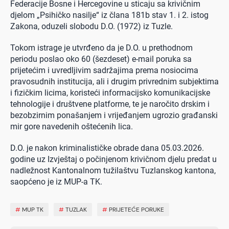
Federacije Bosne i Hercegovine u sticaju sa krivičnim
djelom „Psihičko nasilje“ iz člana 181b stav 1. i 2. istog
Zakona, oduzeli slobodu D.O. (1972) iz Tuzle.
Tokom istrage je utvrđeno da je D.O. u prethodnom
periodu poslao oko 60 (šezdeset) e-mail poruka sa
prijetećim i uvredljivim sadržajima prema nosiocima
pravosudnih institucija, ali i drugim privrednim subjektima
i fizičkim licima, koristeći informacijsko komunikacijske
tehnologije i društvene platforme, te je naročito drskim i
bezobzirnim ponašanjem i vrijeđanjem ugrozio građanski
mir gore navedenih oštećenih lica.
D.O. je nakon kriminalističke obrade dana 05.03.2026.
godine uz Izvještaj o počinjenom krivičnom djelu predat u
nadležnost Kantonalnom tužilaštvu Tuzlanskog kantona,
saopćeno je iz MUP-a TK.
#
MUP TK
#
TUZLAK
#
PRIJETEĆE PORUKE