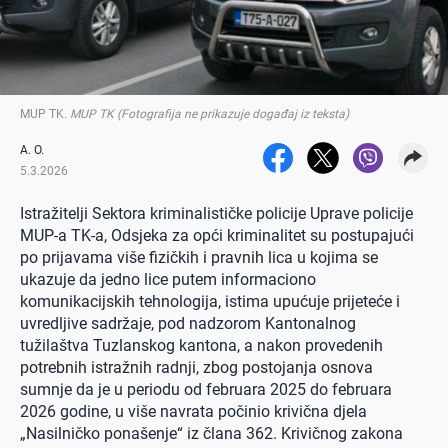
MUP TK
.
MUP TK (Fotografija ne prikazuje događaj iz teksta)
A. O.
5.3.2026
Istražitelji Sektora kriminalističke policije Uprave policije
MUP-a TK-a, Odsjeka za opći kriminalitet su postupajući
po prijavama više fizičkih i pravnih lica u kojima se
ukazuje da jedno lice putem informaciono
komunikacijskih tehnologija, istima upućuje prijeteće i
uvredljive sadržaje, pod nadzorom Kantonalnog
tužilaštva Tuzlanskog kantona, a nakon provedenih
potrebnih istražnih radnji, zbog postojanja osnova
sumnje da je u periodu od februara 2025 do februara
2026 godine, u više navrata počinio krivična djela
„Nasilničko ponašenje“ iz člana 362. Krivičnog zakona