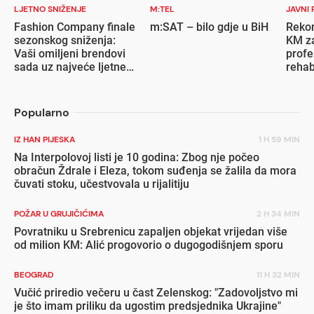
LJETNO SNIŽENJE
M:TEL
JAVNI 
Fashion Company finale
m:SAT – bilo gdje u BiH
Rekor
sezonskog sniženja:
KM za
Vaši omiljeni brendovi
profe
sada uz najveće ljetne
rehab
popuste
inval
Popularno
IZ HAN PIJESKA
1 H 59 MIN
Na Interpolovoj listi je 10 godina: Zbog nje počeo
obračun Ždrale i Eleza, tokom suđenja se žalila da mora
čuvati stoku, učestvovala u rijalitiju
POŽAR U GRUJIČIĆIMA
2 H 34 MIN
Povratniku u Srebrenicu zapaljen objekat vrijedan više
od milion KM: Alić progovorio o dugogodišnjem sporu
BEOGRAD
11 H 32 MIN
Vučić priredio večeru u čast Zelenskog: "Zadovoljstvo mi
je što imam priliku da ugostim predsjednika Ukrajine"