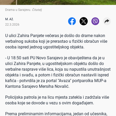
Drama u Sarajevu
.
Čitatelj
M. Až.
22.3.2026
U ulici Zahira Panjete večeras je došlo do drame nakon
verbalnog sukoba koji je prerastao u fizički obračun više
osoba ispred jednog ugostiteljskog objekta.
- U 18:50 sati PU Novo Sarajevo je obaviještena da je u
ulici Zahira Panjete, u ugostiteljskom objektu došlo do
verbalne rasprave više lica, koja su napustila unutrašnjost
objekta i svađu, a potom i fizički obračun nastavili ispred
kafića - potvrdila je za portal "Avaza" portparolka MUP-a
Kantona Sarajevo Mersiha Novalić.
Policijska patrola je na licu mjesta zatekla i zadržala više
osoba koje se dovode u vezu s ovim događajem.
Prema preliminarnim informacijama, jedan od učesnika,