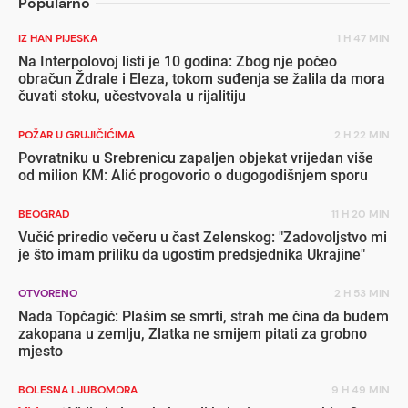
Popularno
IZ HAN PIJESKA
1 H 47 MIN
Na Interpolovoj listi je 10 godina: Zbog nje počeo
obračun Ždrale i Eleza, tokom suđenja se žalila da mora
čuvati stoku, učestvovala u rijalitiju
POŽAR U GRUJIČIĆIMA
2 H 22 MIN
Povratniku u Srebrenicu zapaljen objekat vrijedan više
od milion KM: Alić progovorio o dugogodišnjem sporu
BEOGRAD
11 H 20 MIN
Vučić priredio večeru u čast Zelenskog: "Zadovoljstvo mi
je što imam priliku da ugostim predsjednika Ukrajine"
OTVORENO
2 H 53 MIN
Nada Topčagić: Plašim se smrti, strah me čina da budem
zakopana u zemlju, Zlatka ne smijem pitati za grobno
mjesto
BOLESNA LJUBOMORA
9 H 49 MIN