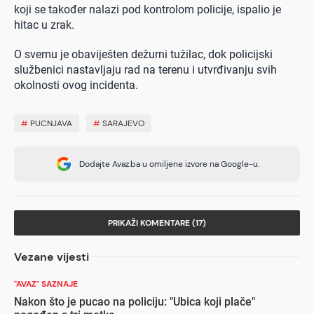
koji se također nalazi pod kontrolom policije, ispalio je
hitac u zrak.
O svemu je obaviješten dežurni tužilac, dok policijski
službenici nastavljaju rad na terenu i utvrđivanju svih
okolnosti ovog incidenta.
#
PUCNJAVA
#
SARAJEVO
Dodajte Avaz.ba u omiljene izvore na Google-u.
PRIKAŽI KOMENTARE (17)
Vezane vijesti
"AVAZ" SAZNAJE
Nakon što je pucao na policiju: "Ubica koji plače"