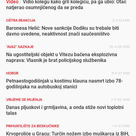
Video
/
Vidio kolegu kako grli kolegicu, pa ga ubio: Otac
natjerao osumnjičenog da se preda
OŠTRA REAKCIJA
2 H 13 MIN
Baronesa Helić: Nove sankcije Dodiku su trebale biti
davno uvedene, neaktivnost znači saučesništvo
"AVAZ" SAZNAJE
10 H 39 MIN
Na ugostiteljski objekt u Vitezu bačena eksplozivna
naprava: Vlasnik je brat policijskog službenika
HOROR
11 H 27 MIN
Petnaestogodišnjak u kostimu klauna nasmrt izbo 78-
godišnjaka na autobuskoj stanici
VRIJEME SE MIJENJA
3 H 30 MIN
Danas pljuskovi i grmljavina, a onda stiže novi toplotni
talas
PRIHVATILIŠTE ZA BESKUĆNIKE
1 H 27 MIN
Krvoproliće u Gracu: Turčin nožem izbo muškarca iz BiH,