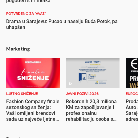
pogođen s tri metka
POTVRĐENO ZA "AVAZ"
Drama u Sarajevu: Pucao u naselju Buća Potok, pa
uhapšen
Marketing
LJETNO SNIŽENJE
JAVNI POZIVI 2026
EUROC
Fashion Company finale
Rekordnih 20,3 miliona
Proda
sezonskog sniženja:
KM za zapošljavanje i
Auto 
Vaši omiljeni brendovi
profesionalnu
Saraj
sada uz najveće ljetne
rehabilitaciju osoba s
adre
popuste
invaliditetom