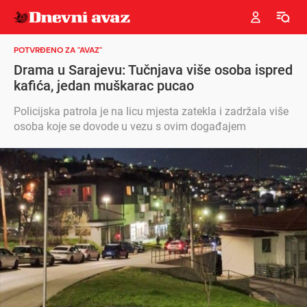
POTVRĐENO ZA "AVAZ"
Drama u Sarajevu: Tučnjava više osoba ispred
kafića, jedan muškarac pucao
Policijska patrola je na licu mjesta zatekla i zadržala više
osoba koje se dovode u vezu s ovim događajem