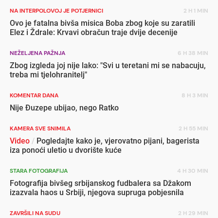
NA INTERPOLOVOJ JE POTJERNICI
2 H 1 MIN
Ovo je fatalna bivša misica Boba zbog koje su zaratili
Elez i Ždrale: Krvavi obračun traje dvije decenije
NEŽELJENA PAŽNJA
6 H 38 MIN
Zbog izgleda joj nije lako: "Svi u teretani mi se nabacuju,
treba mi tjelohranitelj"
KOMENTAR DANA
8 H 3 MIN
Nije Đuzepe ubijao, nego Ratko
KAMERA SVE SNIMILA
2 H 55 MIN
Video
/
Pogledajte kako je, vjerovatno pijani, bagerista
iza ponoći uletio u dvorište kuće
STARA FOTOGRAFIJA
4 H 30 MIN
Fotografija bivšeg srbijanskog fudbalera sa Džakom
izazvala haos u Srbiji, njegova supruga pobjesnila
ZAVRŠILI NA SUDU
2 H 29 MIN