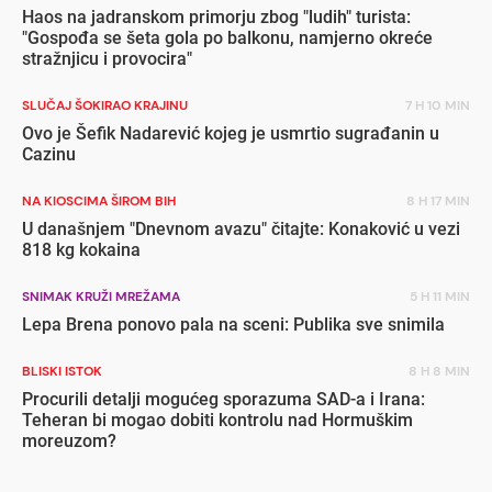
Haos na jadranskom primorju zbog "ludih" turista:
"Gospođa se šeta gola po balkonu, namjerno okreće
stražnjicu i provocira"
SLUČAJ ŠOKIRAO KRAJINU
7 H 10 MIN
Ovo je Šefik Nadarević kojeg je usmrtio sugrađanin u
Cazinu
NA KIOSCIMA ŠIROM BIH
8 H 17 MIN
U današnjem "Dnevnom avazu" čitajte: Konaković u vezi
818 kg kokaina
SNIMAK KRUŽI MREŽAMA
5 H 11 MIN
Lepa Brena ponovo pala na sceni: Publika sve snimila
BLISKI ISTOK
8 H 8 MIN
Procurili detalji mogućeg sporazuma SAD-a i Irana:
Teheran bi mogao dobiti kontrolu nad Hormuškim
moreuzom?