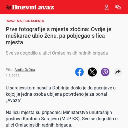
"AVAZ" NA LICU MJESTA
Prve fotografije s mjesta zločina: Ovdje je
muškarac ubio ženu, pa pobjegao s lica
mjesta
Sve se dogodilo u ulici Omladinskih radnih brigada
+
1
Piše:
Amila Ovčina
1.5.2026
U sarajevskom naselju Dobrinja došlo je do pucnjave u
kojoj je jedna osoba ubijena potvrđeno je za portal
„Avaza“.
Na licu mjesta su pripadnici Ministarstva unutrašnjih
poslova Kantona Sarajevo (MUP KS). Sve se dogodilo u
ulici Omladinskih radnih brigada.