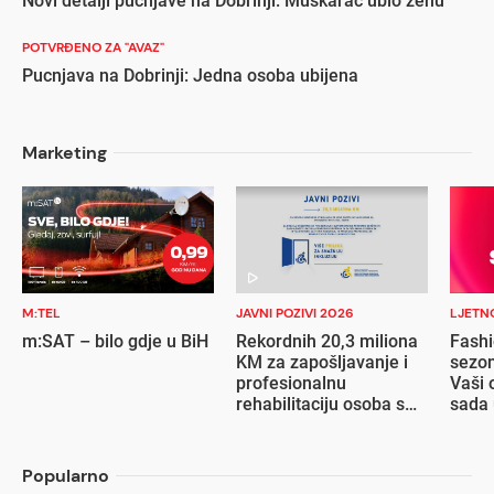
Novi detalji pucnjave na Dobrinji: Muškarac ubio ženu
POTVRĐENO ZA "AVAZ"
Pucnjava na Dobrinji: Jedna osoba ubijena
Marketing
M:TEL
JAVNI POZIVI 2026
LJETN
m:SAT – bilo gdje u BiH
Rekordnih 20,3 miliona
Fashi
KM za zapošljavanje i
sezon
profesionalnu
Vaši 
rehabilitaciju osoba s
sada 
invaliditetom
popu
Popularno