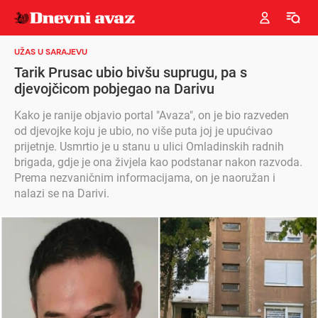
UŽAS U SARAJEVU
Tarik Prusac ubio bivšu suprugu, pa s
djevojčicom pobjegao na Darivu
Kako je ranije objavio portal "Avaza", on je bio razveden
od djevojke koju je ubio, no više puta joj je upućivao
prijetnje. Usmrtio je u stanu u ulici Omladinskih radnih
brigada, gdje je ona živjela kao podstanar nakon razvoda.
Prema nezvaničnim informacijama, on je naoružan i
nalazi se na Darivi.