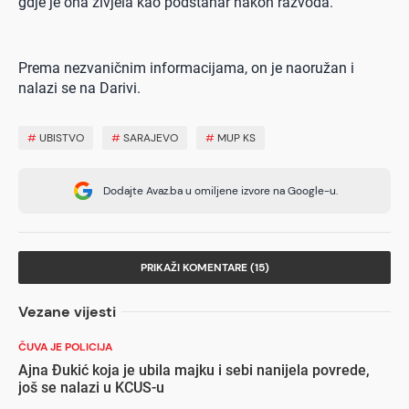
gdje je ona živjela kao podstanar nakon razvoda.
Prema nezvaničnim informacijama, on je naoružan i
nalazi se na Darivi.
#
UBISTVO
#
SARAJEVO
#
MUP KS
Dodajte Avaz.ba u omiljene izvore na Google-u.
PRIKAŽI KOMENTARE (15)
Vezane vijesti
ČUVA JE POLICIJA
Ajna Đukić koja je ubila majku i sebi nanijela povrede,
još se nalazi u KCUS-u