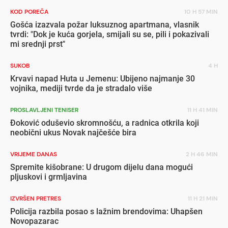
KOD POREČA
10 H 57 MIN
Gošća izazvala požar luksuznog apartmana, vlasnik
tvrdi: "Dok je kuća gorjela, smijali su se, pili i pokazivali
mi srednji prst"
SUKOB
4 H
Krvavi napad Huta u Jemenu: Ubijeno najmanje 30
vojnika, mediji tvrde da je stradalo više
PROSLAVLJENI TENISER
11 H 41 MIN
Đoković oduševio skromnošću, a radnica otkrila koji
neobični ukus Novak najčešće bira
VRIJEME DANAS
2 H 46 MIN
Spremite kišobrane: U drugom dijelu dana mogući
pljuskovi i grmljavina
IZVRŠEN PRETRES
11 H 21 MIN
Policija razbila posao s lažnim brendovima: Uhapšen
Novopazarac