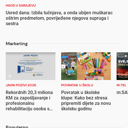
HAOS U SARAJEVU
Usred dana: Izbila tučnjava, a onda ubijen muškarac
oštrim predmetom, povrijeđene njegova supruga i
sestra
Marketing
JAVNI POZIVI 2026
POVRATAK U ŠKOLU
M:TEL
Rekordnih 20,3 miliona
Povratak u školske
m:SAT
KM za zapošljavanje i
klupe: Kako bez stresa
profesionalnu
pripremiti dijete za novu
rehabilitaciju osoba s
školsku godinu
invaliditetom
Popularno