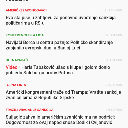
AMERIČKI ZAKONODAVCI
2 H 34 MIN
Evo šta piše u zahtjevu za ponovno uvođenje sankcija
političarima u RS-u
KONFERENCIJSKA LIGA
12 H 11 MIN
Navijači Borca u centru pažnje: Političko skandiranje
zasjenilo evropski duel u Banjoj Luci
BH. NAPADAČ
11 H 31 MIN
Video
/
Haris Tabaković ušao s klupe i golom donio
pobjedu Salcburgu protiv Pafosa
"CRNA LISTA"
3 H 24 MIN
Američki kongresmeni traže od Trampa: Vratite sankcije
zvaničnicima iz Republike Srpske
TRAŽILI VRAĆANJE SANKCIJA
1 H 39 MIN
Suljagić zahvalio američkim zvaničnicima na podršci:
Odgovornost za ovaj napad snose Dodik i Cvijanović