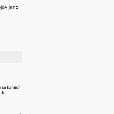
bjavljeno
li se kamion
ula