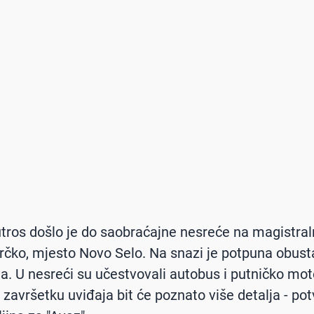
jutros došlo je do saobraćajne nesreće na magistr
čko, mjesto Novo Selo. Na snazi je potpuna obust
a. U nesreći su učestvovali autobus i putničko mo
o završetku uviđaja bit će poznato više detalja - po