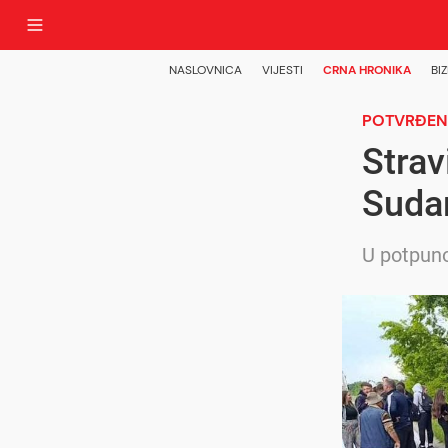
NASLOVNICA
VIJESTI
CRNA HRONIKA
BIZ
POTVRĐENO
Strav
Sudar
U potpuno