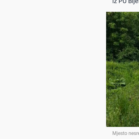
iz PU Bije
Mjesto nesr