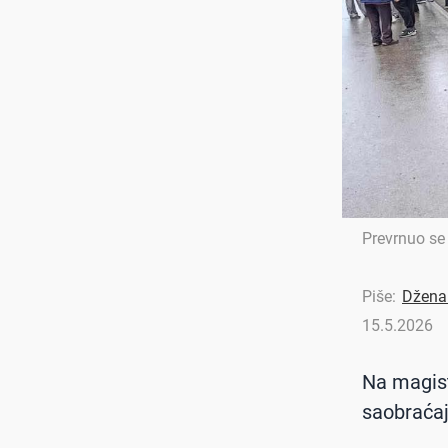
Prevrnuo se
Piše:
Džena
15.5.2026
Na magist
saobraćaj