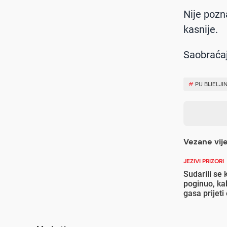
Nije pozna
kasnije.
Saobraćaj
#
PU BIJELJI
Vezane vije
JEZIVI PRIZORI
Sudarili se
poginuo, ka
gasa prijeti