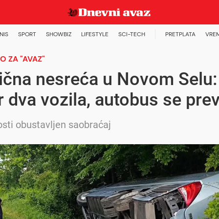
NIS
SPORT
SHOWBIZ
LIFESTYLE
SCI-TECH
PRETPLATA
VRE
 ZA "AVAZ"
ična nesreća u Novom Selu:
 dva vozila, autobus se pre
sti obustavljen saobraćaj