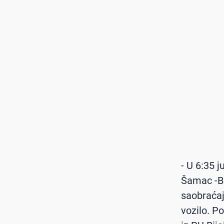
- U 6:35 
Šamac -Br
saobraćaj
vozilo. P