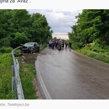
ljina za "Avaz".
eće
.
Teretnjaci.ba