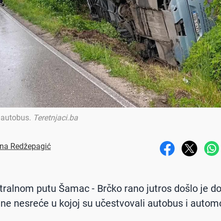
 autobus
.
Teretnjaci.ba
na Redžepagić
ralnom putu Šamac - Brčko rano jutros došlo je do
ne nesreće u kojoj su učestvovali autobus i automo