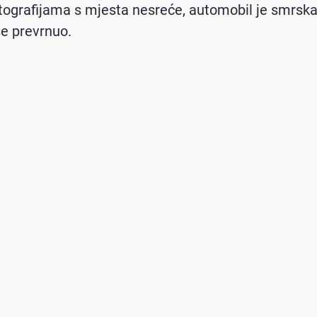
ografijama s mjesta nesreće, automobil je smrska
e prevrnuo.