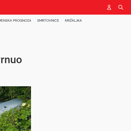
MENSKA PROGNOZA
SMRTOVNICE
KRIŽALJKA
vrnuo