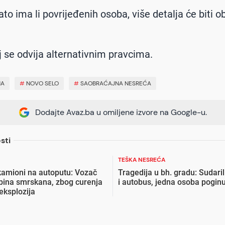
to ima li povrijeđenih osoba, više detalja će biti o
 se odvija alternativnim pravcima.
NA
#
NOVO SELO
#
SAOBRAĆAJNA NESREĆA
Dodajte Avaz.ba u omiljene izvore na Google-u.
sti
TEŠKA NESREĆA
 kamioni na autoputu: Vozač
Tragedija u bh. gradu: Sudari
bina smrskana, zbog curenja
i autobus, jedna osoba pogin
 eksplozija