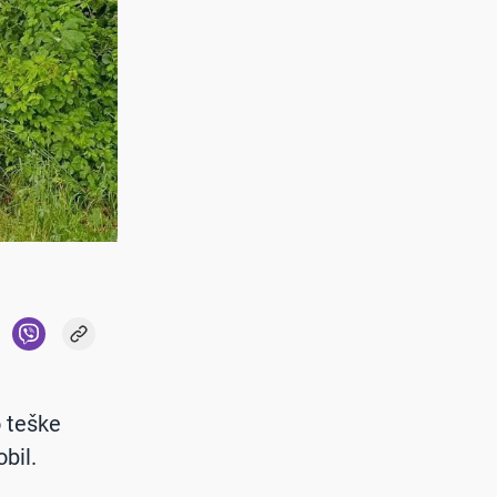
 teške
bil.