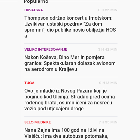
Popularno
HRVATSKA
6 H 55 MIN
Thompson održao koncert u Imotskom:
Uzvikivan ustaški pozdrav "Za dom
spremni", dio publike nosio obilježja HOS-
a
VELIKO INTERESOVANJE
3 H 42 MIN
Nakon Koševa, Dino Merlin pomjera
granice: Spektakularan dolazak avionom
na aerodrom u Kraljevu
TUGA
9 H 13 MIN
Ovo je mladić iz Novog Pazara koji je
poginuo kod Ulcinja: Stradao pred očima
rođenog brata, osumnjičeni za nesreću
vozio pod utjecajem droge
SELO MUDRIKE
7 H 35 MIN
Nana Zejna ima 100 godina i živi na
Vlašiću: Ima dva autobusa potomaka,