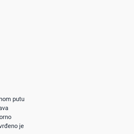
alnom putu
ava
torno
tvrđeno je