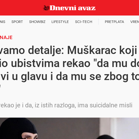
NIS
SPORT
SHOWBIZ
LIFESTYLE
SCI-TECH
PRETPLATA
VRE
ZNAJE
vamo detalje: Muškarac koji 
tio ubistvima rekao "da mu d
vi u glavu i da mu se zbog t
"
ekao je i da, iz istih razloga, ima suicidalne misli