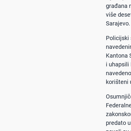
građana n
više dese
Sarajevo.
Policijsk
navedeni
Kantona S
i uhapsili
navedeno l
korišteni 
Osumnjiče
Federalne
zakonskom
predato u