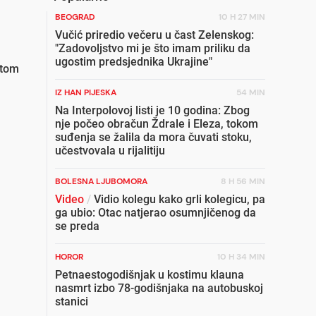
BEOGRAD
10 H 27 MIN
Vučić priredio večeru u čast Zelenskog:
"Zadovoljstvo mi je što imam priliku da
ugostim predsjednika Ukrajine"
etom
IZ HAN PIJESKA
54 MIN
Na Interpolovoj listi je 10 godina: Zbog
nje počeo obračun Ždrale i Eleza, tokom
suđenja se žalila da mora čuvati stoku,
učestvovala u rijalitiju
BOLESNA LJUBOMORA
8 H 56 MIN
Video
/
Vidio kolegu kako grli kolegicu, pa
ga ubio: Otac natjerao osumnjičenog da
se preda
HOROR
10 H 34 MIN
Petnaestogodišnjak u kostimu klauna
nasmrt izbo 78-godišnjaka na autobuskoj
stanici