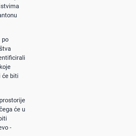
istvima
Kantonu
i po
štva
tificirali
 koje
 će biti
prostorije
 čega će u
iti
evo -