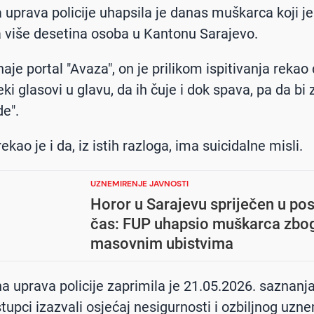
 uprava policije uhapsila je danas muškarca koji je 
 više desetina osoba u Kantonu Sarajevo.
aje portal "Avaza", on je prilikom ispitivanja reka
ki glasovi u glavu, da ih čuje i dok spava, pa da bi
de".
ekao je i da, iz istih razloga, ima suicidalne misli.
UZNEMIRENJE JAVNOSTI
Horor u Sarajevu spriječen u pos
čas: FUP uhapsio muškarca zbog 
masovnim ubistvima
na uprava policije zaprimila je 21.05.2026. saznanj
stupci izazvali osjećaj nesigurnosti i ozbiljnog uzn