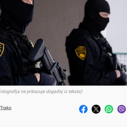
otografija ne prikazuje događaj iz teksta)
 Trako