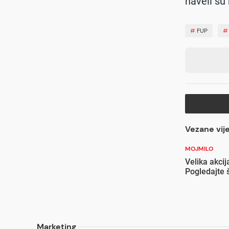
naveli su 
#
FUP
Vezane vije
MOJMILO
Velika akcij
Pogledajte š
Marketing