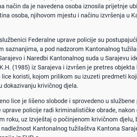
a način da je navedena osoba iznosila prijetnje ub
tina osoba, njihovom mjestu i načinu izvršenja u 
i službenici Federalne uprave policije su postupajuć
m saznanjima, a pod nadzorom Kantonalnog tužila
arajevo i Naredbi Kantonalnog suda u Sarajevu iden
 K.H. (1985) iz Sarajeva i izvršen je pretres objekta
ice koristi, kojom prilikom su izuzeti predmeti koji
u dokazivanju krivičnog djela.
no lice je lišeno slobode i sprovedeno u službene 
 uprave policije radi kriminalističke obrade, nakon
 roku, uz Izvještaj o počinjenom krivičnom djelu, b
 nadležnost Kantonalnog tužilaštva Kantona Saraj