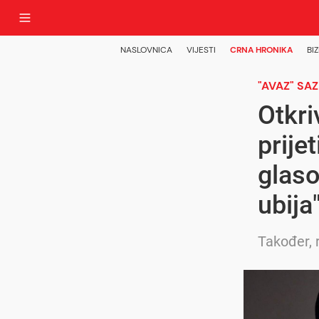
NASLOVNICA
VIJESTI
CRNA HRONIKA
BIZ
"AVAZ" SA
Otkri
prije
glaso
ubija
Također, r