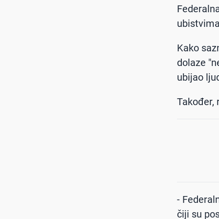
Federalna
ubistvima
Kako sazn
dolaze "ne
ubijao lju
Također, r
- Federal
čiji su po