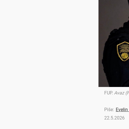
FUP
.
Avaz (F
Piše:
Evelin
22.5.2026