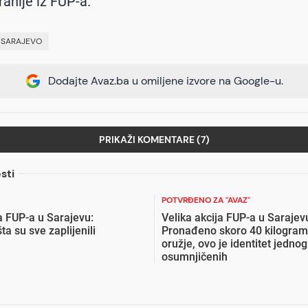
ranije iz FUP-a.
#
SARAJEVO
Dodajte Avaz.ba u omiljene izvore na Google-u.
PRIKAŽI KOMENTARE (7)
sti
POTVRĐENO ZA "AVAZ"
a FUP-a u Sarajevu:
Velika akcija FUP-a u Sarajev
ta su sve zaplijenili
Pronađeno skoro 40 kilogram
oružje, ovo je identitet jedno
osumnjičenih