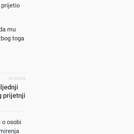
prijetio
o da mu
 zbog toga
22.5.2026
ljednji
prijetnji
a o osobi
emirenja