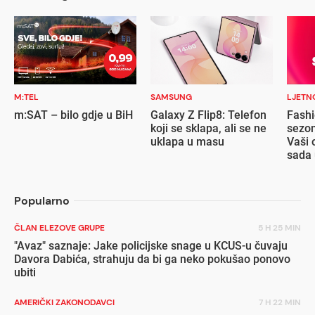
M:TEL
SAMSUNG
LJETN
m:SAT – bilo gdje u BiH
Galaxy Z Flip8: Telefon
Fashi
koji se sklapa, ali se ne
sezon
uklapa u masu
Vaši 
sada 
popu
Popularno
ČLAN ELEZOVE GRUPE
5 H 25 MIN
"Avaz" saznaje: Jake policijske snage u KCUS-u čuvaju
Davora Dabića, strahuju da bi ga neko pokušao ponovo
ubiti
AMERIČKI ZAKONODAVCI
7 H 22 MIN