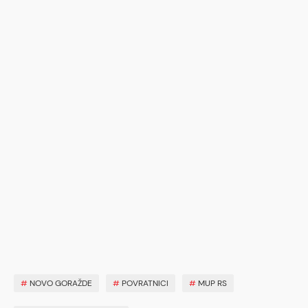
#
NOVO GORAŽDE
#
POVRATNICI
#
MUP RS