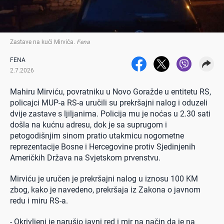
Zastave na kući Mirvića
.
Fena
FENA
2.7.2026
Mahiru Mirviću, povratniku u Novo Goražde u entitetu RS,
policajci MUP-a RS-a uručili su prekršajni nalog i oduzeli
dvije zastave s ljiljanima. Policija mu je noćas u 2.30 sati
došla na kućnu adresu, dok je sa suprugom i
petogodišnjim sinom pratio utakmicu nogometne
reprezentacije Bosne i Hercegovine protiv Sjedinjenih
Američkih Država na Svjetskom prvenstvu.
Mirviću je uručen je prekršajni nalog u iznosu 100 KM
zbog, kako je navedeno, prekršaja iz Zakona o javnom
redu i miru RS-a.
- Okrivljeni je narušio javni red i mir na način da je na