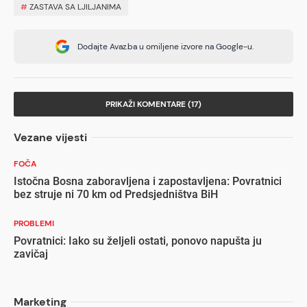
#
ZASTAVA SA LJILJANIMA
Dodajte Avaz.ba u omiljene izvore na Google-u.
PRIKAŽI KOMENTARE (17)
Vezane vijesti
FOČA
Istočna Bosna zaboravljena i zapostavljena: Povratnici
bez struje ni 70 km od Predsjedništva BiH
PROBLEMI
Povratnici: Iako su željeli ostati, ponovo napušta ju
zavičaj
Marketing