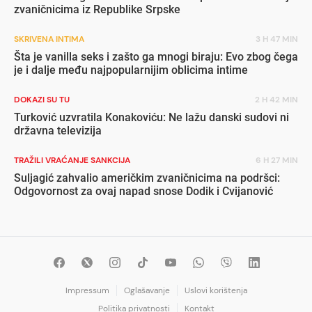
zvaničnicima iz Republike Srpske
SKRIVENA INTIMA
3 H 47 MIN
Šta je vanilla seks i zašto ga mnogi biraju: Evo zbog čega
je i dalje među najpopularnijim oblicima intime
DOKAZI SU TU
2 H 42 MIN
Turković uzvratila Konakoviću: Ne lažu danski sudovi ni
državna televizija
TRAŽILI VRAĆANJE SANKCIJA
6 H 27 MIN
Suljagić zahvalio američkim zvaničnicima na podršci:
Odgovornost za ovaj napad snose Dodik i Cvijanović
Impressum
Oglašavanje
Uslovi korištenja
Politika privatnosti
Kontakt