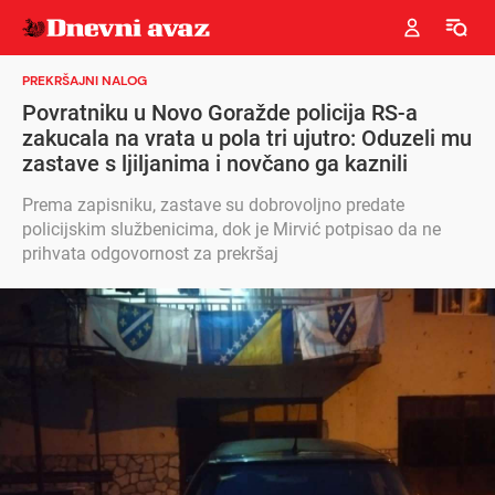
PREKRŠAJNI NALOG
Povratniku u Novo Goražde policija RS-a
zakucala na vrata u pola tri ujutro: Oduzeli mu
zastave s ljiljanima i novčano ga kaznili
Prema zapisniku, zastave su dobrovoljno predate
policijskim službenicima, dok je Mirvić potpisao da ne
prihvata odgovornost za prekršaj