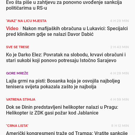
Evo šta piše u zahtjevu za ponovno uvođenje sankcija
političarima u RS-u
"AVAZ" NA LICU MJESTA
4 H 29 MIN
Video
/
Nakon mafijaških obračuna u Lukavici: Specijalci
pred klinikom gdje se nalazi Davor Dabić
SVE SE TRESE
2 H 43 MIN
Ko je Darko Elez: Povratak na slobodu, krvavi obračuni i
stari sukobi koji ponovo potresaju Istočno Sarajevo
GORE MREŽE
4 H 29 MIN
Lajla grmi na pisti: Bosanka koja je osvojila najboljeg
tenisera svijeta pokazala zašto je najbolja
VATRENA STIHIJA
4 H 59 MIN
Dok se Dinin predstavljeni helikopter nalazi u Pragu:
Helikopter iz ZDK gasi požar kod Jablanice
"CRNA LISTA"
8 H 12 MIN
Američki kongresmeni traže od Trampa: Vratite sankcije