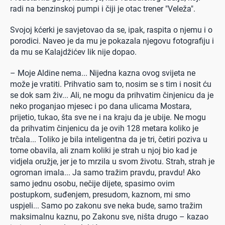
radi na benzinskoj pumpi i čiji je otac trener "Veleža".
Svojoj kćerki je savjetovao da se, ipak, raspita o njemu i o
porodici. Naveo je da mu je pokazala njegovu fotografiju i
da mu se Kalajdžićev lik nije dopao.
– Moje Aldine nema... Nijedna kazna ovog svijeta ne
može je vratiti. Prihvatio sam to, nosim se s tim i nosit ću
se dok sam živ... Ali, ne mogu da prihvatim činjenicu da je
neko proganjao mjesec i po dana ulicama Mostara,
prijetio, tukao, šta sve ne i na kraju da je ubije. Ne mogu
da prihvatim činjenicu da je ovih 128 metara koliko je
trčala... Toliko je bila inteligentna da je tri, četiri poziva u
tome obavila, ali znam koliki je strah u njoj bio kad je
vidjela oružje, jer je to mrzila u svom životu. Strah, strah je
ogroman imala... Ja samo tražim pravdu, pravdu! Ako
samo jednu osobu, nečije dijete, spasimo ovim
postupkom, suđenjem, presudom, kaznom, mi smo
uspjeli... Samo po zakonu sve neka bude, samo tražim
maksimalnu kaznu, po Zakonu sve, ništa drugo – kazao