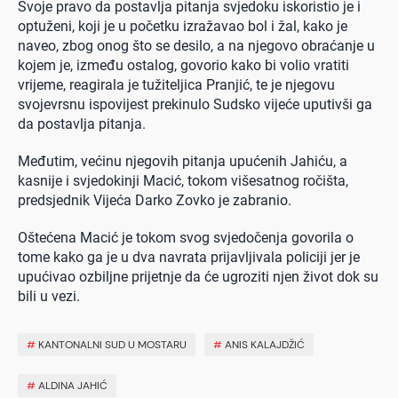
Svoje pravo da postavlja pitanja svjedoku iskoristio je i
optuženi, koji je u početku izražavao bol i žal, kako je
naveo, zbog onog što se desilo, a na njegovo obraćanje u
kojem je, između ostalog, govorio kako bi volio vratiti
vrijeme, reagirala je tužiteljica Pranjić, te je njegovu
svojevrsnu ispovijest prekinulo Sudsko vijeće uputivši ga
da postavlja pitanja.
Međutim, većinu njegovih pitanja upućenih Jahiću, a
kasnije i svjedokinji Macić, tokom višesatnog ročišta,
predsjednik Vijeća Darko Zovko je zabranio.
Oštećena Macić je tokom svog svjedočenja govorila o
tome kako ga je u dva navrata prijavljivala policiji jer je
upućivao ozbiljne prijetnje da će ugroziti njen život dok su
bili u vezi.
#
KANTONALNI SUD U MOSTARU
#
ANIS KALAJDŽIĆ
#
ALDINA JAHIĆ