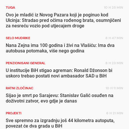
TUGA
10 H 25 MIN
Ovo je mladić iz Novog Pazara koji je poginuo kod
Ulcinja: Stradao pred očima rođenog brata, osumnjičeni
za nesreću vozio pod utjecajem droge
SELO MUDRIKE
8 H 47 MIN
Nana Zejna ima 100 godina i živi na Vlašiću: Ima dva
autobusa potomaka, više nego godina
PENZIONISANI GENERAL
8 H 23 MIN
U institucije BiH stigao agreman: Ronald Džonson bi
uskoro trebao postati novi ambasador SAD u BiH
RATNI ZLOČINAC
10 H 11 MIN
Sijao je smrt po Sarajevu: Stanislav Galić osuđen na
doživotni zatvor, evo gdje je danas
PROJEKTI
6 H 21 MIN
Sve spremno za izgradnju još 44 kilometra autoputa,
povezat će dva grada u BiH