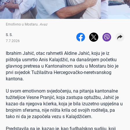
Emotivno u Mostaru
.
Avaz
S. S.
7.7.2026
Ibrahim Jahić, otac rahmetli Aldine Jahić, koju je iz
pištolja usmrtio Anis Kalajdžić, na današnjem početku
glavnog pretresa u Kantonalnom sudu u Mostaru bio je
prvi svjedok Tužilaštva Hercegovačko-neretvanskog
kantona.
U svom emotivnom svjedočenju, na pitanja kantonalne
tužiteljice Vesne Pranjić, koja zastupa optužbu, Jahić je
kazao da njegova kćerka, koja je bila izuzetno uspješna u
brojnim sferama, nije ništa krila od svojih roditelja, pa
tako ni da je započela vezu s Kalajdžićem.
Predstavila ga je, kazao je, kao fudbalskog sudiju, koji