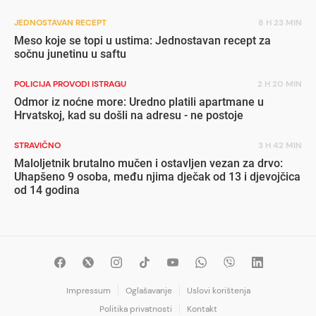
JEDNOSTAVAN RECEPT
8 H 23 MIN
Meso koje se topi u ustima: Jednostavan recept za
sočnu junetinu u saftu
POLICIJA PROVODI ISTRAGU
2 H 20 MIN
Odmor iz noćne more: Uredno platili apartmane u
Hrvatskoj, kad su došli na adresu - ne postoje
STRAVIČNO
3 H 42 MIN
Maloljetnik brutalno mučen i ostavljen vezan za drvo:
Uhapšeno 9 osoba, među njima dječak od 13 i djevojčica
od 14 godina
Impressum
Oglašavanje
Uslovi korištenja
Politika privatnosti
Kontakt