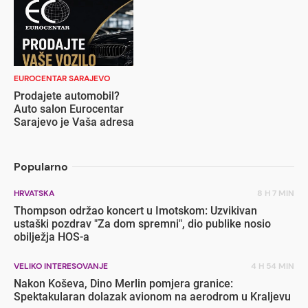
EUROCENTAR SARAJEVO
Prodajete automobil?
Auto salon Eurocentar
Sarajevo je Vaša adresa
Popularno
HRVATSKA
8 H 7 MIN
Thompson održao koncert u Imotskom: Uzvikivan
ustaški pozdrav "Za dom spremni", dio publike nosio
obilježja HOS-a
VELIKO INTERESOVANJE
4 H 54 MIN
Nakon Koševa, Dino Merlin pomjera granice:
Spektakularan dolazak avionom na aerodrom u Kraljevu