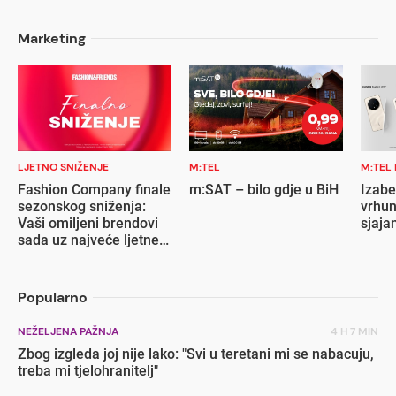
Marketing
LJETNO SNIŽENJE
M:TEL
M:TEL
Fashion Company finale
m:SAT – bilo gdje u BiH
Izabe
sezonskog sniženja:
vrhun
Vaši omiljeni brendovi
sjaja
sada uz najveće ljetne
popuste
Popularno
NEŽELJENA PAŽNJA
4 H 7 MIN
Zbog izgleda joj nije lako: "Svi u teretani mi se nabacuju,
treba mi tjelohranitelj"