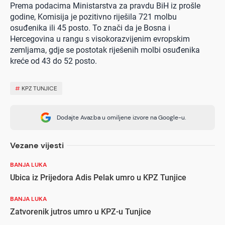
Prema podacima Ministarstva za pravdu BiH iz prošle
godine, Komisija je pozitivno riješila 721 molbu
osuđenika ili 45 posto. To znači da je Bosna i
Hercegovina u rangu s visokorazvijenim evropskim
zemljama, gdje se postotak riješenih molbi osuđenika
kreće od 43 do 52 posto.
#
KPZ TUNJICE
Dodajte Avaz.ba u omiljene izvore na Google-u.
Vezane vijesti
BANJA LUKA
Ubica iz Prijedora Adis Pelak umro u KPZ Tunjice
BANJA LUKA
Zatvorenik jutros umro u KPZ-u Tunjice