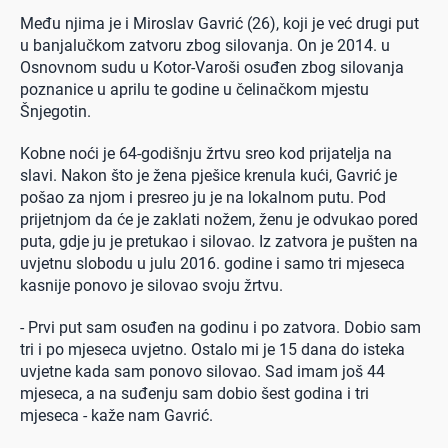
Među njima je i Miroslav Gavrić (26), koji je već drugi put
u banjalučkom zatvoru zbog silovanja. On je 2014. u
Osnovnom sudu u Kotor-Varoši osuđen zbog silovanja
poznanice u aprilu te godine u čelinačkom mjestu
Šnjegotin.
Kobne noći je 64-godišnju žrtvu sreo kod prijatelja na
slavi. Nakon što je žena pješice krenula kući, Gavrić je
pošao za njom i presreo ju je na lokalnom putu. Pod
prijetnjom da će je zaklati nožem, ženu je odvukao pored
puta, gdje ju je pretukao i silovao. Iz zatvora je pušten na
uvjetnu slobodu u julu 2016. godine i samo tri mjeseca
kasnije ponovo je silovao svoju žrtvu.
- Prvi put sam osuđen na godinu i po zatvora. Dobio sam
tri i po mjeseca uvjetno. Ostalo mi je 15 dana do isteka
uvjetne kada sam ponovo silovao. Sad imam još 44
mjeseca, a na suđenju sam dobio šest godina i tri
mjeseca - kaže nam Gavrić.