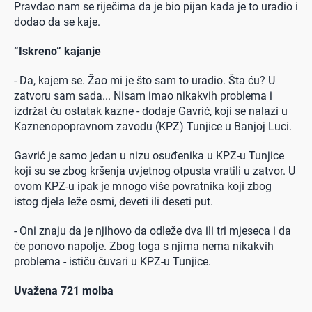
Pravdao nam se riječima da je bio pijan kada je to uradio i
dodao da se kaje.
“Iskreno” kajanje
- Da, kajem se. Žao mi je što sam to uradio. Šta ću? U
zatvoru sam sada... Nisam imao nikakvih problema i
izdržat ću ostatak kazne - dodaje Gavrić, koji se nalazi u
Kaznenopopravnom zavodu (KPZ) Tunjice u Banjoj Luci.
Gavrić je samo jedan u nizu osuđenika u KPZ-u Tunjice
koji su se zbog kršenja uvjetnog otpusta vratili u zatvor. U
ovom KPZ-u ipak je mnogo više povratnika koji zbog
istog djela leže osmi, deveti ili deseti put.
- Oni znaju da je njihovo da odleže dva ili tri mjeseca i da
će ponovo napolje. Zbog toga s njima nema nikakvih
problema - ističu čuvari u KPZ-u Tunjice.
Uvažena 721 molba