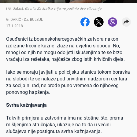
( G. Dakić)
.
Gavrić: Za kratko vrijeme počinio dva silovanja
G. DAKIĆ - Dž. BULBUL
17.1.2018
Osuđenici iz bosanskohercegovačkih zatvora nakon
izdržane trećine kazne izlaze na uvjetnu slobodu. No,
mnogi od njih ne mogu odoljeti iskušenjima te se brzo
vraćaju iza rešetaka, najčešće zbog istih krivičnih djela.
Iako se moraju javljati u policijsku stanicu tokom boravka
na slobodi te se nalaze pod prividnim nadzorom centara
za socijalni rad, ne prođe puno vremena do njihovog
ponovnog hapšenja.
Svrha kažnjavanja
Takvih primjera u zatvorima ima na stotine, što, prema
mišljenjima stručnjaka, ukazuje na to da u većini
slučajeva nije postignuta svrha kažnjavanja.