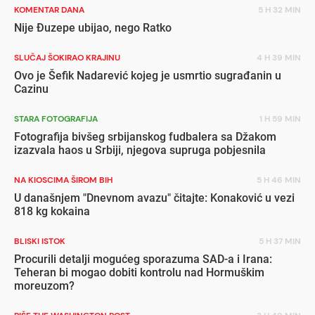
KOMENTAR DANA
5 H 32 MIN
Nije Đuzepe ubijao, nego Ratko
SLUČAJ ŠOKIRAO KRAJINU
4 H 39 MIN
Ovo je Šefik Nadarević kojeg je usmrtio sugrađanin u
Cazinu
STARA FOTOGRAFIJA
1 H 59 MIN
Fotografija bivšeg srbijanskog fudbalera sa Džakom
izazvala haos u Srbiji, njegova supruga pobjesnila
NA KIOSCIMA ŠIROM BIH
5 H 46 MIN
U današnjem "Dnevnom avazu" čitajte: Konaković u vezi
818 kg kokaina
BLISKI ISTOK
5 H 37 MIN
Procurili detalji mogućeg sporazuma SAD-a i Irana:
Teheran bi mogao dobiti kontrolu nad Hormuškim
moreuzom?