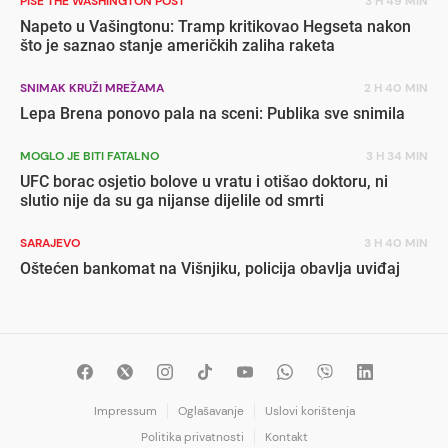
PIŠE THE WASHINGTON POST
3 H 49 MIN
Napeto u Vašingtonu: Tramp kritikovao Hegseta nakon
što je saznao stanje američkih zaliha raketa
SNIMAK KRUŽI MREŽAMA
2 H 40 MIN
Lepa Brena ponovo pala na sceni: Publika sve snimila
MOGLO JE BITI FATALNO
3 H 34 MIN
UFC borac osjetio bolove u vratu i otišao doktoru, ni
slutio nije da su ga nijanse dijelile od smrti
SARAJEVO
3 H 40 MIN
Oštećen bankomat na Višnjiku, policija obavlja uviđaj
Impressum
Oglašavanje
Uslovi korištenja
Politika privatnosti
Kontakt