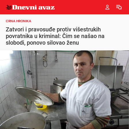
CRNA HRONIKA
Zatvori i pravosuđe protiv višestrukih
povratnika u kriminal: Čim se našao na
slobodi, ponovo silovao ženu