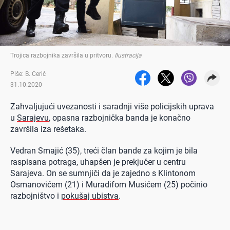
Trojica razbojnika završila u pritvoru
.
Ilustracija
Piše: B. Cerić
31.10.2020
Zahvaljujući uvezanosti i saradnji više policijskih uprava
u
Sarajevu
, opasna razbojnička banda je konačno
završila iza rešetaka.
Vedran Smajić (35), treći član bande za kojim je bila
raspisana potraga, uhapšen je prekjučer u centru
Sarajeva. On se sumnjiči da je zajedno s Klintonom
Osmanovićem (21) i Muradifom Musićem (25) počinio
razbojništvo i
pokušaj ubistva
.