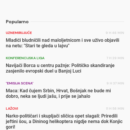
Popularno
UZNEMIRUJUĆE
9 H 46 MIN
Mladići bludničili nad maloljetnicom i sve uživo objavili
na netu: "Stari te gleda u lajvu"
KONFERENCIJSKA LIGA
7 H 29 MIN
Navijači Borca u centru pažnje: Političko skandiranje
zasjenilo evropski duel u Banjoj Luci
"EMISIJA SCENA"
9 H 37 MIN
Maca: Kad čujem Srbin, Hrvat, Bošnjak ne bude mi
dobro, neka se ljudi jašu, i prije se jahalo
LAŽOVI
11 H 58 MIN
Narko-političari i skupljači sličica opet slagali: Priredili
jeftini šou, a Dininog helikoptera nigdje nema dok Konjic
gori!