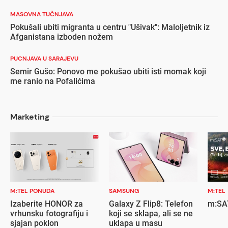
MASOVNA TUČNJAVA
Pokušali ubiti migranta u centru "Ušivak": Maloljetnik iz
Afganistana izboden nožem
PUCNJAVA U SARAJEVU
Semir Gušo: Ponovo me pokušao ubiti isti momak koji
me ranio na Pofalićima
Marketing
M:TEL PONUDA
SAMSUNG
M:TEL
Izaberite HONOR za
Galaxy Z Flip8: Telefon
m:SAT
vrhunsku fotografiju i
koji se sklapa, ali se ne
sjajan poklon
uklapa u masu