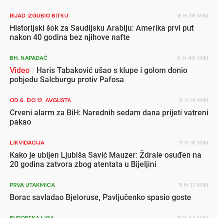
RIJAD IZGUBIO BITKU
8 H 36 MIN
Historijski šok za Saudijsku Arabiju: Amerika prvi put
nakon 40 godina bez njihove nafte
BH. NAPADAČ
6 H 49 MIN
Video
/
Haris Tabaković ušao s klupe i golom donio
pobjedu Salcburgu protiv Pafosa
OD 6. DO 12. AVGUSTA
9 H 14 MIN
Crveni alarm za BiH: Narednih sedam dana prijeti vatreni
pakao
LIKVIDACIJA
11 H 18 MIN
Kako je ubijen Ljubiša Savić Mauzer: Ždrale osuđen na
20 godina zatvora zbog atentata u Bijeljini
PRVA UTAKMICA
9 H 37 MIN
Borac savladao Bjeloruse, Pavljučenko spasio goste