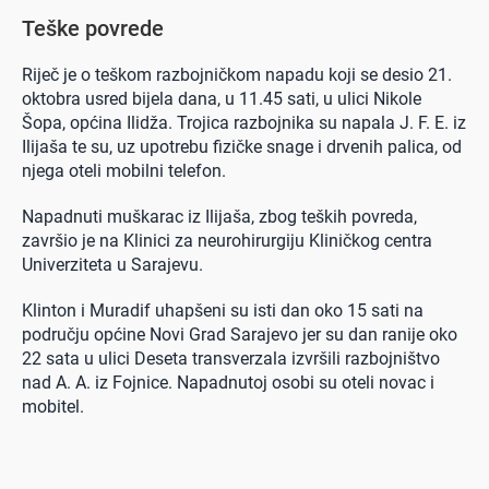
Teške povrede
Riječ je o teškom razbojničkom napadu koji se desio 21.
oktobra usred bijela dana, u 11.45 sati, u ulici Nikole
Šopa, općina Ilidža. Trojica razbojnika su napala J. F. E. iz
Ilijaša te su, uz upotrebu fizičke snage i drvenih palica, od
njega oteli mobilni telefon.
Napadnuti muškarac iz Ilijaša, zbog teških povreda,
završio je na Klinici za neurohirurgiju Kliničkog centra
Univerziteta u Sarajevu.
Klinton i Muradif uhapšeni su isti dan oko 15 sati na
području općine Novi Grad Sarajevo jer su dan ranije oko
22 sata u ulici Deseta transverzala izvršili razbojništvo
nad A. A. iz Fojnice. Napadnutoj osobi su oteli novac i
mobitel.