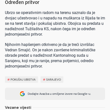
Određen pritvor
Ubrzo se operativnim radom na terenu saznalo da je
dvojac učestvovao i u napadu na muškarca iz Ilijaša te im
se na teret stavlja i pokušaj ubistva. Obojica su predata u
nadležnost Tužilaštva KS, nakon čega im je određen
jednomjesečni pritvor.
Njihovim hapšenjem otkriveno je da je treći izvršilac
Vedran Smajić. On je
nakon završene kriminalističke
obrade predat u nadležnost Kantonalnog suda u
Sarajevu, koji mu je ranije, prema potjernici, odredio
jednomjesečni pritvor.
#
POKUŠAJ UBISTVA
#
SARAJEVO
Dodajte Avaz.ba u omiljene izvore na Google-u.
Vezane vijesti