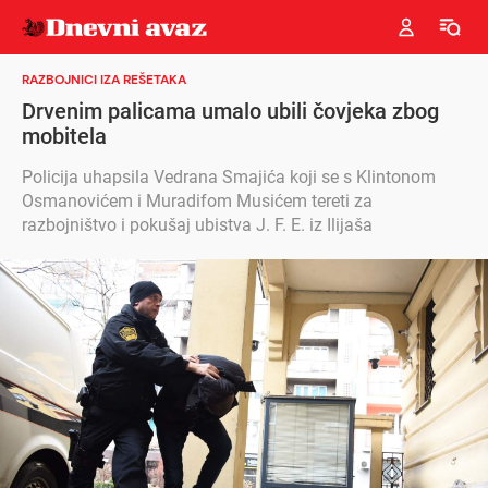
RAZBOJNICI IZA REŠETAKA
Drvenim palicama umalo ubili čovjeka zbog
mobitela
Policija uhapsila Vedrana Smajića koji se s Klintonom
Osmanovićem i Muradifom Musićem tereti za
razbojništvo i pokušaj ubistva J. F. E. iz Ilijaša