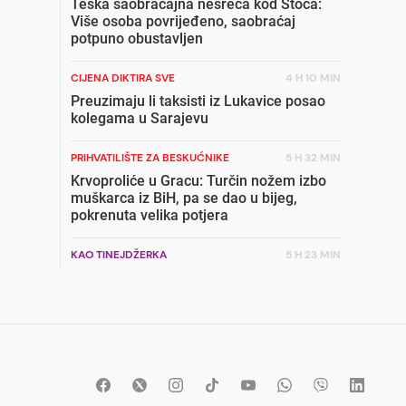
Teška saobraćajna nesreća kod Stoca:
Više osoba povrijeđeno, saobraćaj
potpuno obustavljen
CIJENA DIKTIRA SVE
4 H 10 MIN
Preuzimaju li taksisti iz Lukavice posao
kolegama u Sarajevu
PRIHVATILIŠTE ZA BESKUĆNIKE
5 H 32 MIN
Krvoproliće u Gracu: Turčin nožem izbo
muškarca iz BiH, pa se dao u bijeg,
pokrenuta velika potjera
KAO TINEJDŽERKA
5 H 23 MIN
Možete li pogoditi ko je pjevačica sa
fotografije: Nije ni sanjala da će postati
zvijezda u Jugoslaviji
OŠTRA REAKCIJA
6 H 18 MIN
Baronesa Helić: Nove sankcije Dodiku su
t
trebale biti davno uvedene, neaktivnost