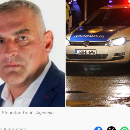
 Slobodan Đurić
.
Agencije
e: Almir Kapo