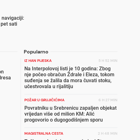
 navigaciji:
 pet sati
Popularno
IZ HAN PIJESKA
5 H 52 MIN
Na Interpolovoj listi je 10 godina: Zbog
on
nje počeo obračun Ždrale i Eleza, tokom
dresa
suđenja se žalila da mora čuvati stoku,
učestvovala u rijalitiju
POŽAR U GRUJIČIĆIMA
6 H 27 MIN
Povratniku u Srebrenicu zapaljen objekat
vrijedan više od milion KM: Alić
progovorio o dugogodišnjem sporu
MAGISTRALNA CESTA
2 H 48 MIN