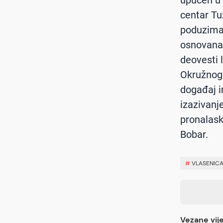
centar Tuz
poduzimaj
osnovana
deovesti l
Okružnog 
događaj i
izazivanje
pronalask
Bobar.
#
VLASENIC
Vezane vije