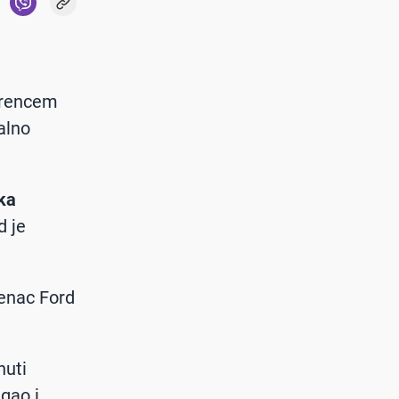
terencem
talno
ka
d je
renac Ford
nuti
igao i