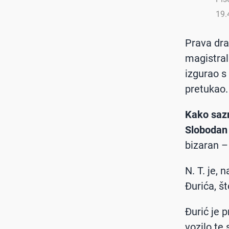
19.
Prava dra
magistra
izgurao s 
pretukao.
Kako sazn
Slobodan 
bizaran –
N. T. je,
Đurića, št
Đurić je p
vozilo te 