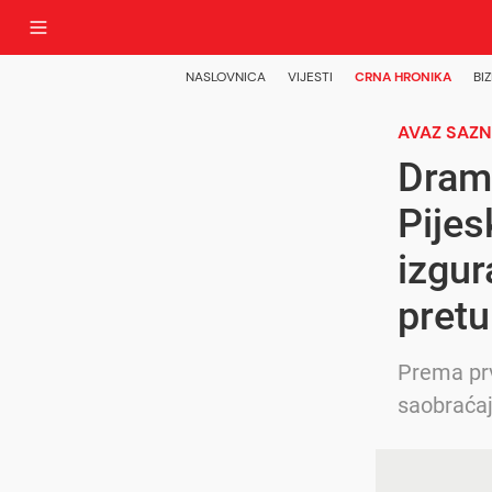
NASLOVNICA
VIJESTI
CRNA HRONIKA
BIZ
AVAZ SAZ
Dram
Pijes
izgur
pret
Prema prv
saobraća