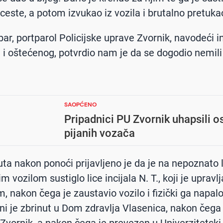
 ceste, a potom izvukao iz vozila i brutalno pretuka
ar, portparol Policijske uprave Zvornik, navodeći in
i oštećenog, potvrdio nam je da se dogodio nemili
SAOPĆENO
Pripadnici PU Zvornik uhapsili 
pijanih vozača
uta nakon ponoći prijavljeno je da je na nepoznato l
 vozilom sustiglo lice incijala N. T., koji je upravl
, nakon čega je zaustavio vozilo i fizički ga napalo
ni je zbrinut u Dom zdravlja Vlasenica, nakon čega 
Zvornik, a nakon čega je prevezen u Univerzitetski 