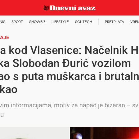
NIS
SPORT
SHOWBIZ
LIFESTYLE
SCI-TECH
PRETPLATA
VRE
NAJE
a kod Vlasenice: Načelnik 
ka Slobodan Đurić vozilom
ao s puta muškarca i brutal
ukao
im informacijama, motiv za napad je bizaran – s
ju