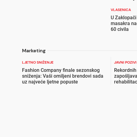
VLASENICA
U Zaklopači
masakra nad
60 civila
Marketing
LJETNO SNIŽENJE
JAVNI POZIV
Fashion Company finale sezonskog
Rekordnih
sniženja: Vaši omiljeni brendovi sada
zapošljava
uz najveće ljetne popuste
rehabilita