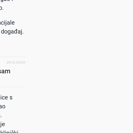
o.
cijale
 događaj.
29.12.2020
osam
ice s
jao
.
je
klinički