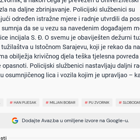
la na daljne zbrinjavanje. Policijski službenici su
ući određen istražne mjere i radnje utvrdili da pos
 sumnja da se u vezu sa navedenim događajem m
ice incijala S. Đ. O svemu je obaviješten dežurni tu
tužilaštva u Istočnom Sarajevu, koji je rekao da n
ma obilježja krivičnog djela teška tjelesna povreda 
 opasnoti. Policijski službenici nastavljaju daljni r
u osumnjičenog lica i vozila kojim je upravljao – k
A
#
HAN PIJESAK
#
MILJAN BOBAR
#
PU ZVORNIK
#
SLOBODA
Dodajte Avaz.ba u omiljene izvore na Google-u.
sti