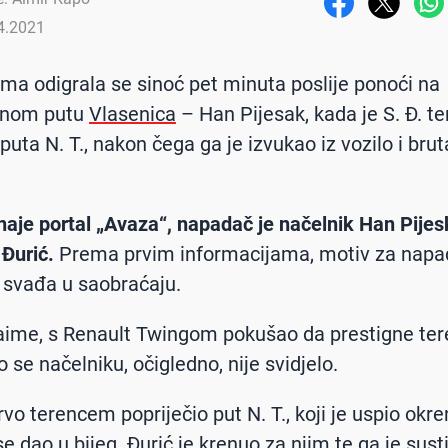
4.2021
ma odigrala se sinoć pet minuta poslije ponoći na
lnom putu
Vlasenica
– Han Pijesak, kada je S. Đ. 
puta N. T., nakon čega ga je izvukao iz vozilo i bru
aje portal „Avaza“, napadač je načelnik Han Pijes
Đurić.
Prema prvim informacijama, motiv za napa
 svađa u saobraćaju.
 naime, s Renault Twingom pokušao da prestigne te
o se načelniku, očigledno, nije svidjelo.
rvo terencem popriječio put N. T., koji je uspio okre
se dao u bijeg. Đurić je krenuo za njim te ga je sust