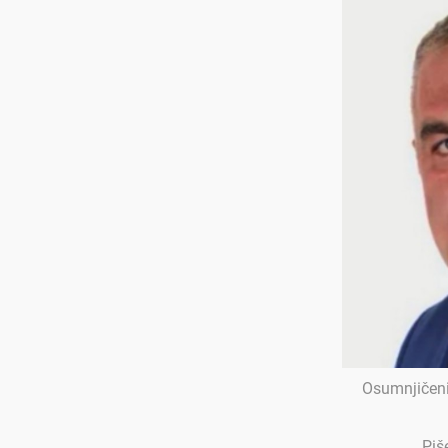
Osumnjičeni
Piš