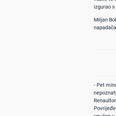
izgurao s
Miljan Bob
napadača 
- Pet min
nepoznatim
Renaultom
Povrijeđe
upućen u 