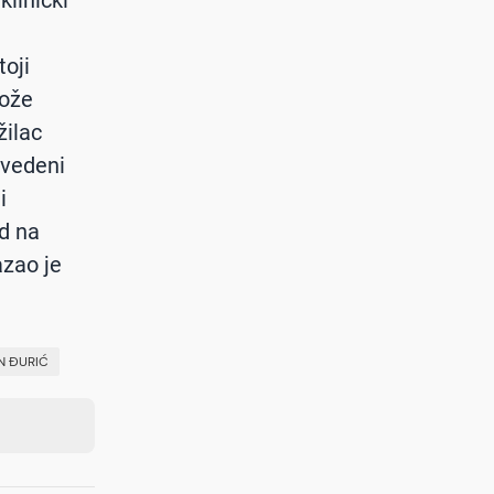
toji
ože
žilac
avedeni
i
ad na
azao je
N ĐURIĆ