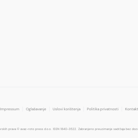
Impressum
Oglašavanje
Uslovi korištenja
Politika privatnosti
Kontak
orskih prava © avaz-roto press d.o.o.
ISSN 1840-3522.
Zabranjeno preuzimanje sadržaja bez dozv