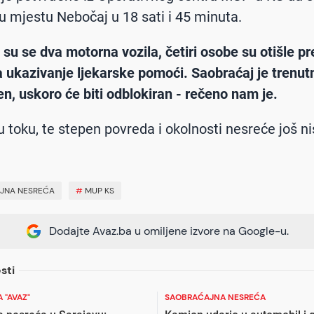
 u mjestu Nebočaj u 18 sati i 45 minuta.
a su se dva motorna vozila,
četiri osobe su otišle p
ukazivanje ljekarske pomoći. Saobraćaj je trenut
en, uskoro će biti odblokiran - rečeno nam je.
 u toku, te stepen povreda i okolnosti nesreće još n
JNA NESREĆA
#
MUP KS
Dodajte Avaz.ba u omiljene izvore na Google-u.
sti
 "AVAZ"
SAOBRAĆAJNA NESREĆA