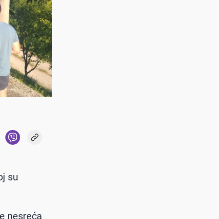
oj su
se nesreća