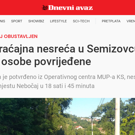
NIS
SPORT
SHOWBIZ
LIFESTYLE
SCI-TECH
PRETPLATA
VRE
J OBUSTAVLJEN
raćajna nesreća u Semizovc
i osobe povrijeđene
je potvrđeno iz Operativnog centra MUP-a KS, ne
mjestu Nebočaj u 18 sati i 45 minuta