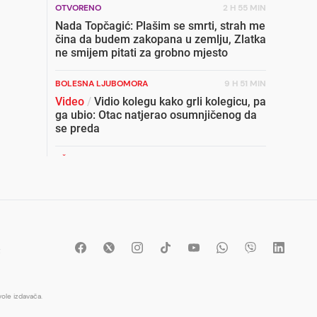
OTVORENO
2 H 55 MIN
Nada Topčagić: Plašim se smrti, strah me
čina da budem zakopana u zemlju, Zlatka
ne smijem pitati za grobno mjesto
BOLESNA LJUBOMORA
9 H 51 MIN
Video
/
Vidio kolegu kako grli kolegicu, pa
ga ubio: Otac natjerao osumnjičenog da
se preda
OŠTRA REAKCIJA
2 H 15 MIN
Baronesa Helić: Nove sankcije Dodiku su
trebale biti davno uvedene, neaktivnost
znači saučesništvo
"AVAZ" SAZNAJE
10 H 41 MIN
t
Na ugostiteljski objekt u Vitezu bačena
eksplozivna naprava: Vlasnik je brat
policijskog službenika
ole izdavača.
HOROR
11 H 29 MIN