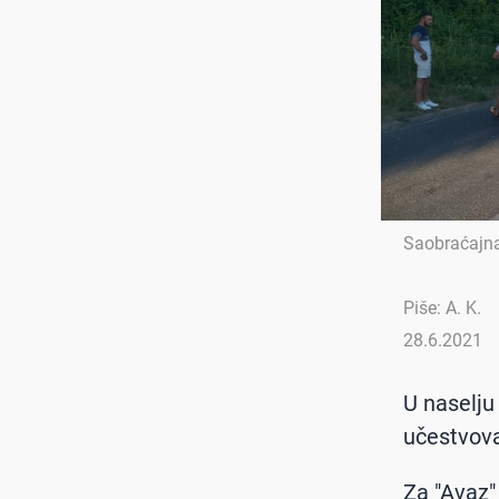
Saobraćajn
Piše: A. K.
28.6.2021
U naselju
učestvova
Za "Avaz"