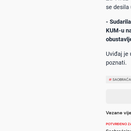
se desila
- Sudaril
KUM-u na 
obustavlj
Uviđaj je
poznati.
#
SAOBRAĆA
Vezane vije
POTVRĐENO ZA