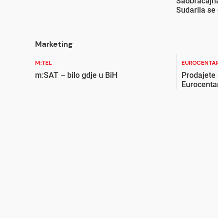
Saobraćajna
Sudarila se 
Marketing
M:TEL
EUROCENTAR
m:SAT – bilo gdje u BiH
Prodajete
Eurocenta