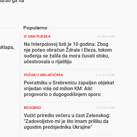
gurao ga na
Popularno
IZ HAN PIJESKA
1 H 49 MIN
Na Interpolovoj listi je 10 godina: Zbog
sklapa,
nje počeo obračun Ždrale i Eleza, tokom
suđenja se žalila da mora čuvati stoku,
učestvovala u rijalitiju
POŽAR U GRUJIČIĆIMA
2 H 24 MIN
Povratniku u Srebrenicu zapaljen objekat
vrijedan više od milion KM: Alić
progovorio o dugogodišnjem sporu
BEOGRAD
11 H 22 MIN
Vučić priredio večeru u čast Zelenskog:
"Zadovoljstvo mi je što imam priliku da
ugostim predsjednika Ukrajine"