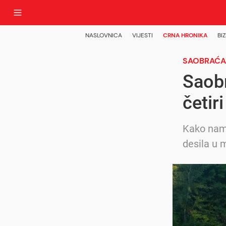
NASLOVNICA
VIJESTI
CRNA HRONIKA
BIZ
SAOBRAĆA
Saob
četir
Kako nam 
desila u 