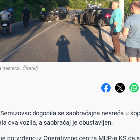
a nesreća
.
Čitatelj
 Semizovac dogodila se saobraćajna nesreća u koj
la dva vozila, a saobraćaj je obustavljen.
 je potvrđeno iz Operativnog centra MUP-a KS da 