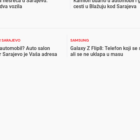
 nesreća u Sarajevu:
Kamion udario u automobil i 
dva vozila
cesti u Blažuju kod Sarajeva
 SARAJEVO
SAMSUNG
 automobil? Auto salon
Galaxy Z Flip8: Telefon koji se 
r Sarajevo je Vaša adresa
ali se ne uklapa u masu