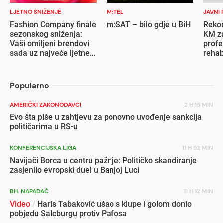
LJETNO SNIŽENJE
M:TEL
JAVNI 
Fashion Company finale
m:SAT – bilo gdje u BiH
Rekor
sezonskog sniženja:
KM za
Vaši omiljeni brendovi
profe
sada uz najveće ljetne
rehab
popuste
inval
Popularno
AMERIČKI ZAKONODAVCI
2 H 15 MIN
Evo šta piše u zahtjevu za ponovno uvođenje sankcija
političarima u RS-u
KONFERENCIJSKA LIGA
11 H 52 MIN
Navijači Borca u centru pažnje: Političko skandiranje
zasjenilo evropski duel u Banjoj Luci
BH. NAPADAČ
11 H 12 MIN
Video
/
Haris Tabaković ušao s klupe i golom donio
pobjedu Salcburgu protiv Pafosa