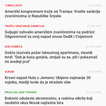
"CRNA LISTA"
3 H 5 MIN
Američki kongresmeni traže od Trampa: Vratite sankcije
zvaničnicima iz Republike Srpske
TRAŽILI VRAĆANJE SANKCIJA
1 H 20 MIN
Suljagić zahvalio američkim zvaničnicima na podršci:
Odgovornost za ovaj napad snose Dodik i Cvijanović
KOD POREČA
10 H 38 MIN
Gošća izazvala požar luksuznog apartmana, vlasnik
tvrdi: "Dok je kuća gorjela, smijali su se, pili i pokazivali
mi srednji prst"
SUKOB
3 H 41 MIN
Krvavi napad Huta u Jemenu: Ubijeno najmanje 30
vojnika, mediji tvrde da je stradalo više
PROSLAVLJENI TENISER
11 H 22 MIN
Đoković oduševio skromnošću, a radnica otkrila koji
neobični ukus Novak najčešće bira