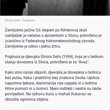
Elmira Sefo
.
Facebook
Zemljotres jačine 5,6 stepeni po Rihterovoj skali
zabilježen je večeras s epicentrom u Stocu, potvrđeno je
zvanično iz Federalnog hidrometeorološkog zavoda.
Zemljotres je odnio i jednu žrtvu.
Poginula je djevojka Elmira Sefo (1994), koja je u teškom
stanju dovezena iz Stoca, potvrđeno je za "Avaz".
Kako smo ranije objavili, djevojka je dovezena u bolnicu
bez pulsa, tlaka i praktično bez znakova života. Uprkos
naporima ljekara, reanimacija nije uspjela ni u kolima
Hitne pomoći ni u bolnici.
Njeni roditelji i sestra su lakše
povrijeđeni. Na njihovu kuću u mahali Kukavac se
obrušila ogromna stijena.