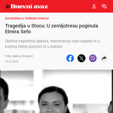
DOVEZENA U TEŠKOM STANJU
Tragedija u Stocu: U zemljotresu poginula
Elmira Sefo
Uprkos naporima ljekara, reanimacija nije uspjela ni u
kolima Hitne pomoći ni u bolnici
Piše: Meliha Smajkić
23.4.2022