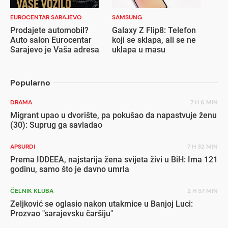
EUROCENTAR SARAJEVO
SAMSUNG
Prodajete automobil?
Galaxy Z Flip8: Telefon
Auto salon Eurocentar
koji se sklapa, ali se ne
Sarajevo je Vaša adresa
uklapa u masu
Popularno
DRAMA
7 H 6 MIN
Migrant upao u dvorište, pa pokušao da napastvuje ženu
(30): Suprug ga savladao
APSURDI
7 H 32 MIN
Prema IDDEEA, najstarija žena svijeta živi u BiH: Ima 121
godinu, samo što je davno umrla
ČELNIK KLUBA
2 H 57 MIN
Zeljković se oglasio nakon utakmice u Banjoj Luci:
Prozvao "sarajevsku čaršiju"