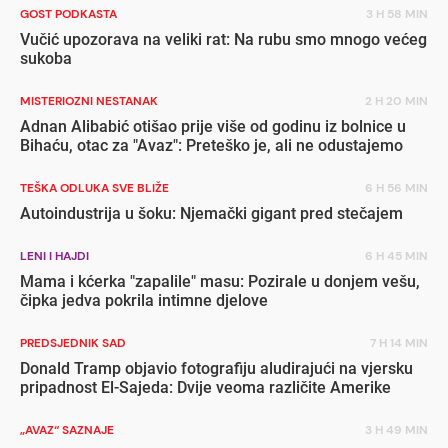
GOST PODKASTA
3 H 58 MIN
Vučić upozorava na veliki rat: Na rubu smo mnogo većeg
sukoba
MISTERIOZNI NESTANAK
2 H 20 MIN
Adnan Alibabić otišao prije više od godinu iz bolnice u
Bihaću, otac za "Avaz": Preteško je, ali ne odustajemo
TEŠKA ODLUKA SVE BLIŽE
6 H 56 MIN
Autoindustrija u šoku: Njemački gigant pred stečajem
LENI I HAJDI
6 H 45 MIN
Mama i kćerka "zapalile" masu: Pozirale u donjem vešu,
čipka jedva pokrila intimne djelove
PREDSJEDNIK SAD
7 H 14 MIN
Donald Tramp objavio fotografiju aludirajući na vjersku
pripadnost El-Sajeda: Dvije veoma različite Amerike
„AVAZ“ SAZNAJE
3 H 49 MIN