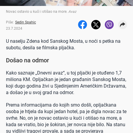
Novac ostavio u kući i otišao na more
.
Avaz
Piše:
Sedin Spahic
23.7.2024
U naselju Zdena kod Sanskog Mosta, u noći s petka na
subotu, desila se filmska pljačka.
Došao na odmor
Kako saznaje „Dnevni avaz“, u toj pljački je otuđeno 1,7
miliona KM. Opljačkan je jedan građanin Sanskog Mosta,
koji dugo godina živi u Sjedinjenim Američkim Državama,
a došao je u svoj grad na odmor.
Prema informacijama do kojih smo došli, opljačkana
osoba je htjela da kupi jedan hotel, pa je digla novac za te
svrhe. No, on je novac ostavio u kući i otišao na more, a
kada se vratio, bio je šokiran, jer novca nije bilo. Na stanu
su vidljivi tragovi provale, a sada se provjerava