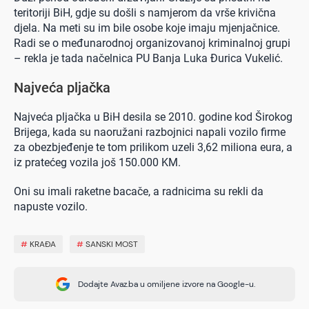
teritoriji BiH, gdje su došli s namjerom da vrše krivična
djela. Na meti su im bile osobe koje imaju mjenjačnice.
Radi se o međunarodnoj organizovanoj kriminalnoj grupi
– rekla je tada načelnica PU Banja Luka Đurica Vukelić.
Najveća pljačka
Najveća pljačka u BiH desila se 2010. godine kod Širokog
Brijega, kada su naoružani razbojnici napali vozilo firme
za obezbjeđenje te tom prilikom uzeli 3,62 miliona eura, a
iz pratećeg vozila još 150.000 KM.
Oni su imali raketne bacače, a radnicima su rekli da
napuste vozilo.
#
KRAĐA
#
SANSKI MOST
Dodajte Avaz.ba u omiljene izvore na Google-u.