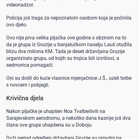
videonadzor.
Policija još traga za nepoznatom osobom koja je počinila
ovo djelo.
Ovo nije prva velika pljačka ove godine s obzirom na to
da je grupa iz Gruzije u banjalučkom naselju Lauš otuđila
blizu dva miliona KM. Tada je deset državljana Gruzije
organiziralo grupu, od kojih su trojica bili izvršioci, a
sedmorica pomagači.
Oni su došli do kuće vlasnice mjenjačnice J.Š., uzeli torbe
s novcem i pobjegli.
Krivična djela
Nakon pljačke je uhapšen Noa Tvalbeišvili na
Sarajevskom aerodromu, a nekoliko dana kasnije još dva
člana ove grupe uhapšena su u Doboju.
Duži period određeni državljani Gruzije su prisutni na