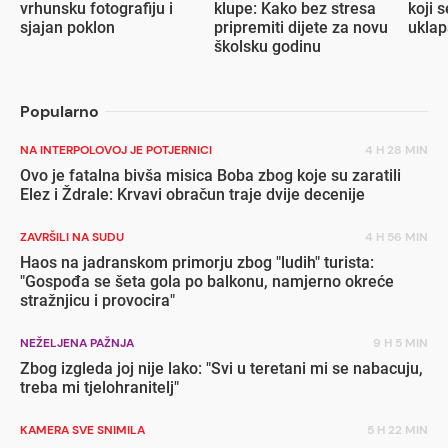
vrhunsku fotografiju i
klupe: Kako bez stresa
koji s
sjajan poklon
pripremiti dijete za novu
ukla
školsku godinu
Popularno
NA INTERPOLOVOJ JE POTJERNICI
4 H 28 MIN
Ovo je fatalna bivša misica Boba zbog koje su zaratili
Elez i Ždrale: Krvavi obračun traje dvije decenije
ZAVRŠILI NA SUDU
4 H 56 MIN
Haos na jadranskom primorju zbog "ludih" turista:
"Gospođa se šeta gola po balkonu, namjerno okreće
stražnjicu i provocira"
NEŽELJENA PAŽNJA
9 H 5 MIN
Zbog izgleda joj nije lako: "Svi u teretani mi se nabacuju,
treba mi tjelohranitelj"
KAMERA SVE SNIMILA
5 H 22 MIN