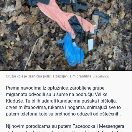
Oružje koje je Granična policija zaplijenila migrantima
.
Facebook
Prema navodima iz optužnice, zarobljene grupe
migranata odvodili su u šume na području Velike
Kladuše. Tu bi ih udarali kundacima pušaka i pištolja,
drvenim štapovima, rukama i nogama, snimajući sve to
putem telefona koje su prethodno oduzeli od oštećenih.
Njihovim porodicama su putem Facebooka i Messengera