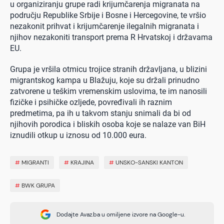
u organiziranju grupe radi krijumčarenja migranata na
području Republike Srbije i Bosne i Hercegovine, te vršio
nezakonit prihvat i krijumčarenje ilegalnih migranata i
njihov nezakoniti transport prema R Hrvatskoj i državama
EU.
Grupa je vršila otmicu trojice stranih državljana, u blizini
migrantskog kampa u Blažuju, koje su držali prinudno
zatvorene u teškim vremenskim uslovima, te im nanosili
fizičke i psihičke ozljede, povređivali ih raznim
predmetima, pa ih u takvom stanju snimali da bi od
njihovih porodica i bliskih osoba koje se nalaze van BiH
iznudili otkup u iznosu od 10.000 eura.
#
MIGRANTI
#
KRAJINA
#
UNSKO-SANSKI KANTON
#
BWK GRUPA
Dodajte Avaz.ba u omiljene izvore na Google-u.