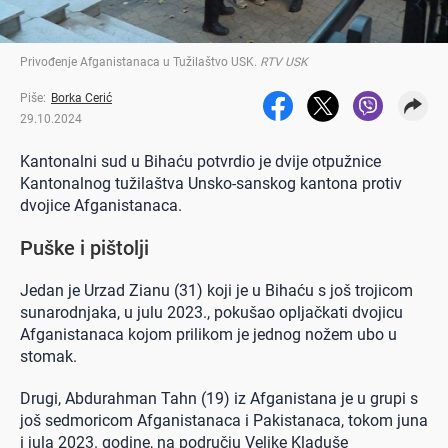
Privođenje Afganistanaca u Tužilaštvo USK
.
RTV USK
Piše:
Borka Cerić
29.10.2024
Kantonalni sud u Bihaću potvrdio je dvije otpužnice
Kantonalnog tužilaštva Unsko-sanskog kantona protiv
dvojice Afganistanaca.
Puške i pištolji
Jedan je Urzad Zianu (31) koji je u Bihaću s još trojicom
sunarodnjaka, u julu 2023., pokušao opljačkati dvojicu
Afganistanaca kojom prilikom je jednog nožem ubo u
stomak.
Drugi, Abdurahman Tahn (19) iz Afganistana je u grupi s
još sedmoricom Afganistanaca i Pakistanaca, tokom juna
i jula 2023. godine, na području Velike Kladuše