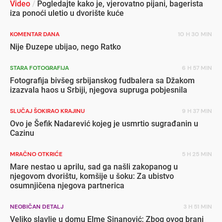
Video
/
Pogledajte kako je, vjerovatno pijani, bagerista
iza ponoći uletio u dvorište kuće
KOMENTAR DANA
10 H 30 MIN
Nije Đuzepe ubijao, nego Ratko
STARA FOTOGRAFIJA
6 H 57 MIN
Fotografija bivšeg srbijanskog fudbalera sa Džakom
izazvala haos u Srbiji, njegova supruga pobjesnila
SLUČAJ ŠOKIRAO KRAJINU
9 H 37 MIN
Ovo je Šefik Nadarević kojeg je usmrtio sugrađanin u
Cazinu
MRAČNO OTKRIĆE
5 H 25 MIN
Mare nestao u aprilu, sad ga našli zakopanog u
njegovom dvorištu, komšije u šoku: Za ubistvo
osumnjičena njegova partnerica
NEOBIČAN DETALJ
3 H 51 MIN
Veliko slavlje u domu Elme Sinanović: Zbog ovog brani