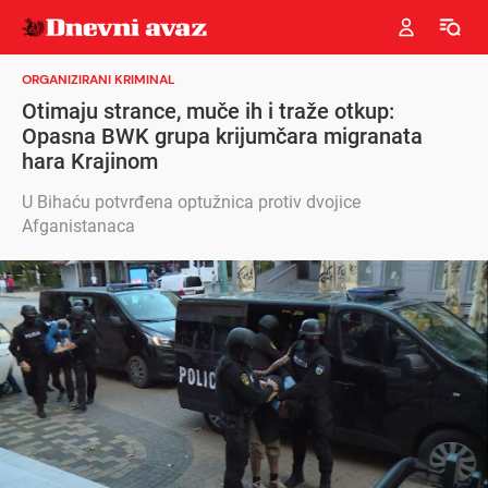
ORGANIZIRANI KRIMINAL
Otimaju strance, muče ih i traže otkup:
Opasna BWK grupa krijumčara migranata
hara Krajinom
U Bihaću potvrđena optužnica protiv dvojice
Afganistanaca