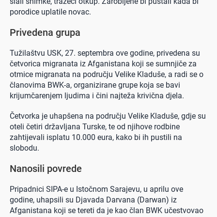
slali snimke, tražeći otkup. Zarobljene bi puštali kada bi
porodice uplatile novac.
Privedena grupa
Tužilaštvu USK, 27. septembra ove godine, privedena su
četvorica migranata iz Afganistana koji se sumnjiče za
otmice migranata na području Velike Kladuše, a radi se o
članovima BWK-a, organizirane grupe koja se bavi
krijumčarenjem ljudima i čini najteža krivična djela.
Četvorka je uhapšena na području Velike Kladuše, gdje su
oteli četiri državljana Turske, te od njihove rodbine
zahtijevali isplatu 10.000 eura, kako bi ih pustili na
slobodu.
Nanosili povrede
Pripadnici SIPA-e u Istočnom Sarajevu, u aprilu ove
godine, uhapsili su Djavada Darvana (Darwan) iz
Afganistana koji se tereti da je kao član BWK učestvovao