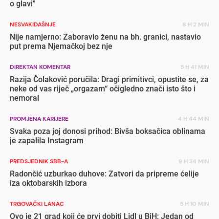
o glavi"
NESVAKIDAŠNJE
8 H 2 MIN
Nije namjerno: Zaboravio ženu na bh. granici, nastavio
put prema Njemačkoj bez nje
DIREKTAN KOMENTAR
5 H 41 MIN
Razija Čolaković poručila: Dragi primitivci, opustite se, za
neke od vas riječ „orgazam“ očigledno znači isto što i
nemoral
PROMJENA KARIJERE
4 H 44 MIN
Svaka poza joj donosi prihod: Bivša boksačica oblinama
je zapalila Instagram
PREDSJEDNIK SBB-A
9 H 34 MIN
Radončić uzburkao duhove: Zatvori da pripreme ćelije
iza oktobarskih izbora
TRGOVAČKI LANAC
5 H 10 MIN
Ovo je 21 grad koji će prvi dobiti Lidl u BiH: Jedan od