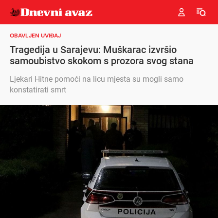
OBAVLJEN UVIĐAJ
Tragedija u Sarajevu: Muškarac izvršio
samoubistvo skokom s prozora svog stana
Ljekari Hitne pomoći na licu mjesta su mogli samo
konstatirati smrt