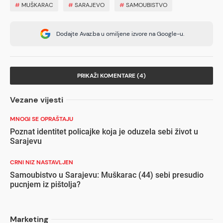
#
MUŠKARAC
#
SARAJEVO
#
SAMOUBISTVO
Dodajte Avaz.ba u omiljene izvore na Google-u.
PRIKAŽI KOMENTARE (4)
Vezane vijesti
MNOGI SE OPRAŠTAJU
Poznat identitet policajke koja je oduzela sebi život u
Sarajevu
CRNI NIZ NASTAVLJEN
Samoubistvo u Sarajevu: Muškarac (44) sebi presudio
pucnjem iz pištolja?
Marketing