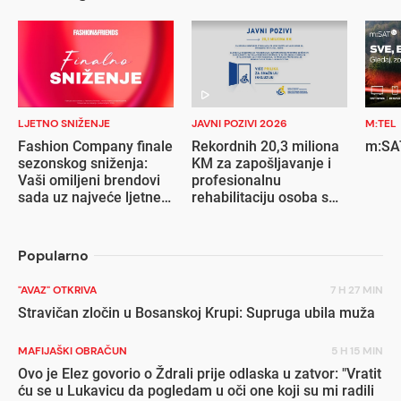
LJETNO SNIŽENJE
JAVNI POZIVI 2026
M:TEL
Fashion Company finale
Rekordnih 20,3 miliona
m:SAT
sezonskog sniženja:
KM za zapošljavanje i
Vaši omiljeni brendovi
profesionalnu
sada uz najveće ljetne
rehabilitaciju osoba s
popuste
invaliditetom
Popularno
"AVAZ" OTKRIVA
7 H 27 MIN
Stravičan zločin u Bosanskoj Krupi: Supruga ubila muža
MAFIJAŠKI OBRAČUN
5 H 15 MIN
Ovo je Elez govorio o Ždrali prije odlaska u zatvor: "Vratit
ću se u Lukavicu da pogledam u oči one koji su mi radili