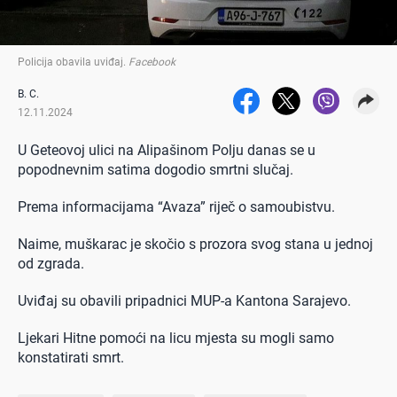
Policija obavila uviđaj
.
Facebook
B. C.
12.11.2024
U Geteovoj ulici na Alipašinom Polju danas se u
popodnevnim satima dogodio smrtni slučaj.
Prema informacijama “Avaza” riječ o samoubistvu.
Naime, muškarac je skočio s prozora svog stana u jednoj
od zgrada.
Uviđaj su obavili pripadnici MUP-a Kantona Sarajevo.
Ljekari Hitne pomoći na licu mjesta su mogli samo
konstatirati smrt.