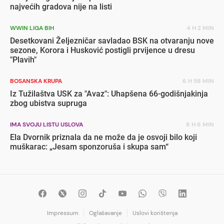
najvećih gradova nije na listi
WWIN LIGA BIH
4 H 2 MIN
Desetkovani Željezničar savladao BSK na otvaranju nove
sezone, Korora i Husković postigli prvijence u dresu
"Plavih"
BOSANSKA KRUPA
6 H 58 MIN
Iz Tužilaštva USK za "Avaz": Uhapšena 66-godišnjakinja
zbog ubistva supruga
IMA SVOJU LISTU USLOVA
8 H 6 MIN
Ela Dvornik priznala da ne može da je osvoji bilo koji
muškarac: „Jesam sponzoruša i skupa sam“
Impressum
Oglašavanje
Uslovi korištenja