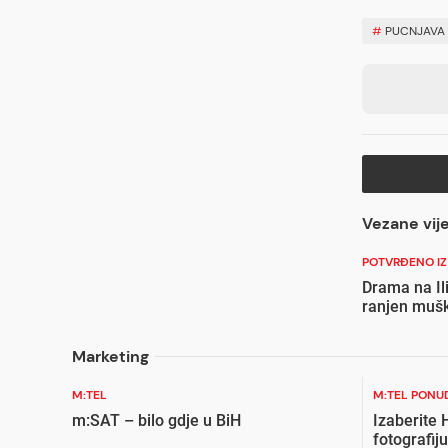
#
PUCNJAVA
Vezane vije
POTVRĐENO IZ
Drama na Il
ranjen muš
Marketing
M:TEL
M:TEL PONU
m:SAT – bilo gdje u BiH
Izaberite
fotografiju