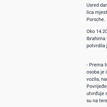
Usred dan
lica mjes
Porsche.
Oko 14.20 
Ibrahima 
potvrdila
- Prema 
osoba je 
vozila, n
Povrijeđe
utvrđuje s
su na tere