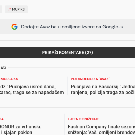
#
MUP KS
Dodajte Avaz.ba u omiljene izvore na Google-u.
PRIKAŽI KOMENTARE (27)
sti
 MUP-A KS
POTVRĐENO ZA "AVAZ"
idži: Pucnjava usred dana,
Pucnjava na Baščaršiji: Jedn
karac, traga se za napadačem
ranjena, policija traga za poč
DA
LJETNO SNIŽENJE
 HONOR za vrhunsku
Fashion Company finale sezon
 i sjajan poklon
sniženja: Vaši omiljeni brendov