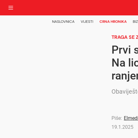
NASLOVNICA
VIJESTI
CRNA HRONIKA
BIZ
TRAGA SE
Prvi 
Na li
ranj
Obaviješte
Piše:
Elmed
19.1.2025