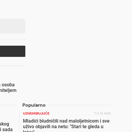
a osoba
initeljem
Popularno
UZNEMIRUJUĆE
7 H 51 MIN
Mladići bludničili nad maloljetnicom i sve
skog
uživo objavili na netu: "Stari te gleda u
i sada