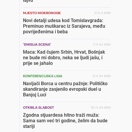
lajvu"
MJESTO MOKRONOGE
11 H 4 MIN
Novi detalji udesa kod Tomislavgrada:
Preminuo muškarac iz Sarajeva, među
povrijeđenima i beba
"EMISIJA SCENA"
7 H 42 MIN
Maca: Kad čujem Srbin, Hrvat, Bošnjak
ne bude mi dobro, neka se ljudi jašu, i
prije se jahalo
KONFERENCIJSKA LIGA
5 H 34 MIN
Navijači Borca u centru pažnje: Političko
skandiranje zasjenilo evropski duel u
Banjoj Luci
OTKRILA SLABOST
10 H 45 MIN
Zgodna stjuardesa hitno traži muža:
Sama sam već tri godine, želim da bude
stariji