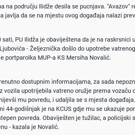
a na području Ilidže desila se pucnjava. "Avazov" r
ta javlja da se na mjestu ovog događaja nalazi pre
sati, PU Ilidža je obaviještena da je na raskrsnici u
Ljubovića - Željeznička došlo do upotrebe vatrenog
 je portparolka MUP-a KS Mersiha Novalić.
trenutno dostupnim informacijama, za sada nepoz
iz vozila upotrijebila vatreno oružje prema vozaču
anijevši mu povredu, i udaljila se s mjesta događaja
ni 44-godišnjak je na KCUS gdje mu se ukazuje po
tepen povreda. Obaviješten je tužilac, a policijski 
nu - kazala je Novalić.