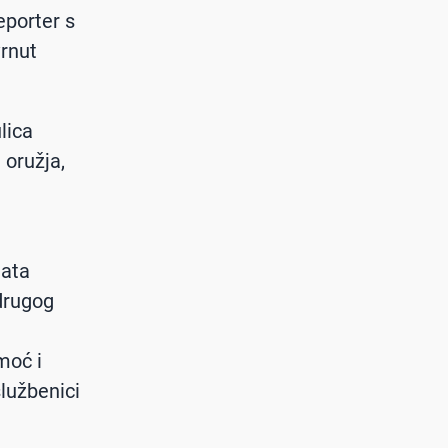
eporter s
vrnut
lica
 oružja,
nata
 drugog
.
moć i
službenici