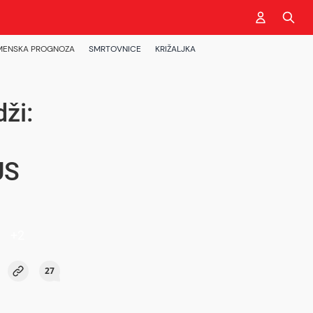
MENSKA PROGNOZA
SMRTOVNICE
KRIŽALJKA
dži:
US
+
2
27