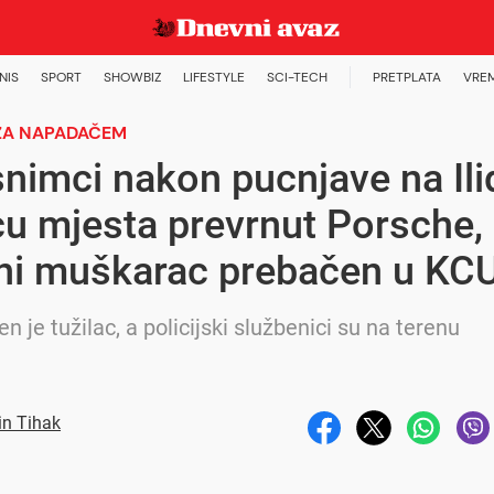
NIS
SPORT
SHOWBIZ
LIFESTYLE
SCI-TECH
PRETPLATA
VRE
 ZA NAPADAČEM
snimci nakon pucnjave na Ili
cu mjesta prevrnut Porsche,
eni muškarac prebačen u KC
n je tužilac, a policijski službenici su na terenu
in Tihak