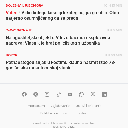
BOLESNA LJUBOMORA
10 H 15 MIN
Video
/
Vidio kolegu kako grli kolegicu, pa ga ubio: Otac
natjerao osumnjičenog da se preda
"AVAZ" SAZNAJE
11 H 5 MIN
Na ugostiteljski objekt u Vitezu bačena eksplozivna
naprava: Vlasnik je brat policijskog službenika
HOROR
11 H 53 MIN
Petnaestogodišnjak u kostimu klauna nasmrt izbo 78-
godišnjaka na autobuskoj stanici
Impressum
Oglašavanje
Uslovi korištenja
Politika privatnosti
Kontakt
Vlasnik autorskih prava © avaz-roto press d.o.o.
ISSN 1840-3522.