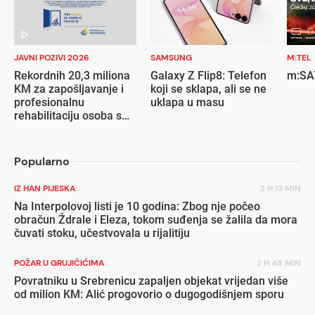
JAVNI POZIVI 2026
SAMSUNG
M:TEL
Rekordnih 20,3 miliona
Galaxy Z Flip8: Telefon
m:SAT
KM za zapošljavanje i
koji se sklapa, ali se ne
profesionalnu
uklapa u masu
rehabilitaciju osoba s
invaliditetom
Popularno
IZ HAN PIJESKA
2 H 13 MIN
Na Interpolovoj listi je 10 godina: Zbog nje počeo
obračun Ždrale i Eleza, tokom suđenja se žalila da mora
čuvati stoku, učestvovala u rijalitiju
POŽAR U GRUJIČIĆIMA
2 H 48 MIN
Povratniku u Srebrenicu zapaljen objekat vrijedan više
od milion KM: Alić progovorio o dugogodišnjem sporu