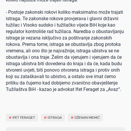
- Postoje zakonski rokovi koliko maksimalno može trajati
istraga. Te zakonske rokove provjerava i glavni državni
tužilac i Visoko sudsko i tužilačko vijeće BiH koje kao
regulator kontroliše rad tužilaca. Naredba o obustavljanju
istrage je vezana isključivo za poštivanje zakonskih
rokova. Prema tome, istraga se obustavlja zbog protoka
vremena, ali ono što je najvažnije, istraga ubistva se ne
obustavlja i ona traje. Želim da vjerujem i vjerujem da će
istraga ubistva biti dovedena do kraja i da će, kada budu
stvoreni uvjeti, biti ponovo otvorena istraga i protiv onih
koji su zataškavali to ubistvo, a ostalo sve imat ćemo
priliku da čujemo kad dobijemo zvanično obavještenje
Tužilaštva BiH - kazao je advokat Ifet Feraget za „Avaz“.
#
IFET FERAGET
#
ISTRAGA
#
DŽENAN MEMIĆ