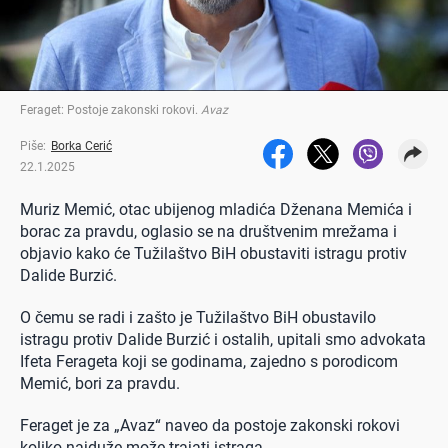
Feraget: Postoje zakonski rokovi
.
Avaz
Piše:
Borka Cerić
22.1.2025
Muriz Memić, otac ubijenog mladića Dženana Memića i
borac za pravdu, oglasio se na društvenim mrežama i
objavio kako će Tužilaštvo BiH obustaviti istragu protiv
Dalide Burzić.
O čemu se radi i zašto je Tužilaštvo BiH obustavilo
istragu protiv Dalide Burzić i ostalih, upitali smo advokata
Ifeta Ferageta koji se godinama, zajedno s porodicom
Memić, bori za pravdu.
Feraget je za „Avaz“ naveo da postoje zakonski rokovi
koliko najduže može trajati istraga.