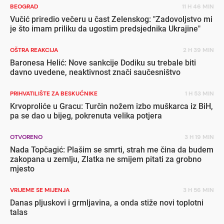
BEOGRAD
11 H 46 MIN
Vučić priredio večeru u čast Zelenskog: "Zadovoljstvo mi
je što imam priliku da ugostim predsjednika Ukrajine"
OŠTRA REAKCIJA
2 H 39 MIN
Baronesa Helić: Nove sankcije Dodiku su trebale biti
davno uvedene, neaktivnost znači saučesništvo
PRIHVATILIŠTE ZA BESKUĆNIKE
1 H 53 MIN
Krvoproliće u Gracu: Turčin nožem izbo muškarca iz BiH,
pa se dao u bijeg, pokrenuta velika potjera
OTVORENO
3 H 19 MIN
Nada Topčagić: Plašim se smrti, strah me čina da budem
zakopana u zemlju, Zlatka ne smijem pitati za grobno
mjesto
VRIJEME SE MIJENJA
3 H 56 MIN
Danas pljuskovi i grmljavina, a onda stiže novi toplotni
talas