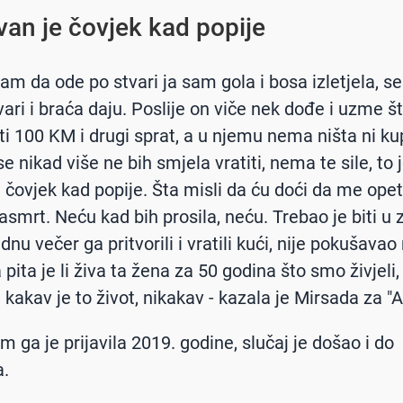
van je čovjek kad popije
sam da ode po stvari ja sam gola i bosa izletjela, s
vari i braća daju. Poslije on viče nek dođe i uzme š
ti 100 KM i drugi sprat, a u njemu nema ništa ni kup
se nikad više ne bih smjela vratiti, nema te sile, to 
 čovjek kad popije. Šta misli da ću doći da me opet
asmrt. Neću kad bih prosila, neću. Trebao je biti u 
nu večer ga pritvorili i vratili kući, nije pokušavao
a pita je li živa ta žena za 50 godina što smo živjeli
kakav je to život, nikakav - kazala je Mirsada za "A
 ga je prijavila 2019. godine, slučaj je došao i do
a.