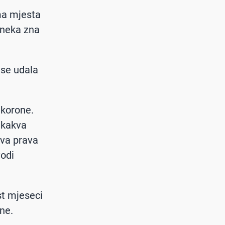
ema mjesta
, neka zna
 se udala
 korone.
ikakva
kva prava
vodi
est mjeseci
ine.