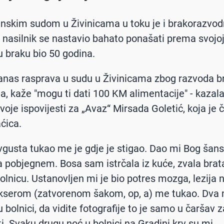
nskim sudom u Živinicama u toku je i brakorazvo
a nasilnik se nastavio bahato ponašati prema svojoj
u braku bio 50 godina.
 danas rasprava u sudu u Živinicama zbog razvoda b
ta, kaže "mogu ti dati 100 KM alimentacije" - kazala
oje ispovijesti za „Avaz“ Mirsada Goletić, koja je č
ćica.
avgusta tukao me je gdje je stigao. Dao mi Bog ša
a pobjegnem. Bosa sam istrčala iz kuće, zvala brat
olnicu. Ustanovljen mi je bio potres mozga, lezija 
okserom (zatvorenom šakom, op, a) me tukao. Dva
 bolnici, da vidite fotografije to je samo u čaršav za
ti. Svaku drugu noć u bolnici na Gradini krv su mi