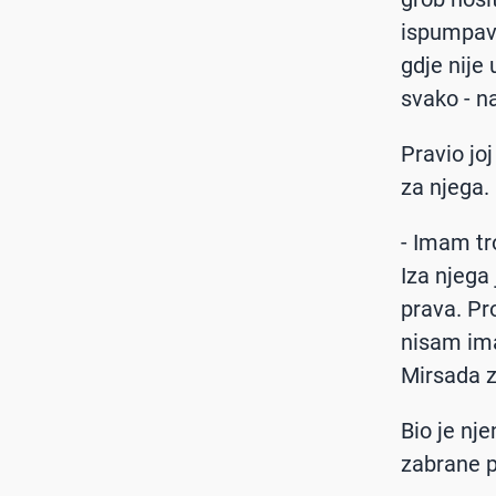
ispumpava
gdje nije
svako - n
Pravio jo
za njega.
- Imam tr
Iza njega
prava. Pr
nisam ima
Mirsada z
Bio je nje
zabrane p