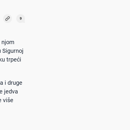
9
d njom
 Sigurnoj
ku trpeći
ka i druge
je jedva
e više