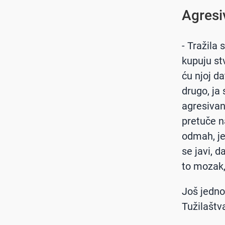
Agresi
- Tražila 
kupuju st
ću njoj da
drugo, ja 
agresivan
pretuče n
odmah, jed
se javi, d
to mozak, 
Još jednom
Tužilaštv