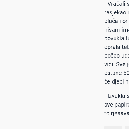
- Vraćali 
rasjekao 
pluća i on
nisam ima
povukla t
oprala teb
počeo uda
vidi. Sve
ostane 50
će djeci 
- Izvukla
sve papire
to rješav