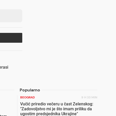
erasi
Popularno
BEOGRAD
9 H 33 MIN
Vučić priredio večeru u čast Zelenskog:
"Zadovoljstvo mi je što imam priliku da
ugostim predsjednika Ukrajine"