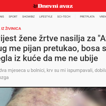
NIS
SPORT
SHOWBIZ
LIFESTYLE
SCI-TECH
PRETPLATA
VRE
IZ ŽIVINICA
ijest žene žrtve nasilja za "A
ug me pijan pretukao, bosa
gla iz kuće da me ne ubije
dva mjeseca u bolnici, krv su mi ispumpavali, dobi
ozga