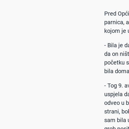
Pred Opći
parnica, 
kojom je 
- Bila je
da on niš
početku sv
bila doma
- Tog 9. 
uspjela d
odveo u b
strani, b
sam bila u
grob nosi