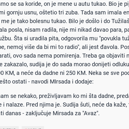
smo se sa koride, on je mene u autu tukao. Bio je pi
mi gornju usnu, oštetio tri zuba. Tada sam imala e
 me je tako bolesnu tukao. Bilo je došlo i do Tužila
la posla, nisam radila, nije mi nikad davao para, 
užbu. Šta si uradila pita, odgovorila mu "povukla tu
e, nemoj više da bi mi to radio", ali jest đavola. Pos
rati, ovo sada nema pomirenja. Treba ga objaviti 
 je zakazalo, sudija je do sada morao donijeti odluk
0 KM, a neće da dadne ni 250 KM. Neka se sve podi
nešto ostati - navodi MIrsada i dodaje:
 sam se nekako, preživljavam ko mi šta dadne, pre
 i nalaze. Pred njima je. Sudija šuti, neće da kaže, 
ati danas - zaključuje Mirsada za "Avaz".