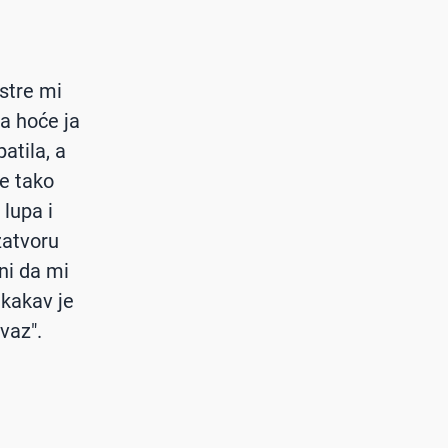
estre mi
ta hoće ja
atila, a
je tako
 lupa i
zatvoru
 ni da mi
, kakav je
vaz".