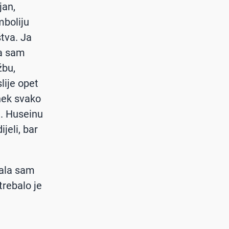
jan,
mboliju
štva. Ja
pa sam
žbu,
lije opet
nek svako
u. Huseinu
jeli, bar
dala sam
trebalo je