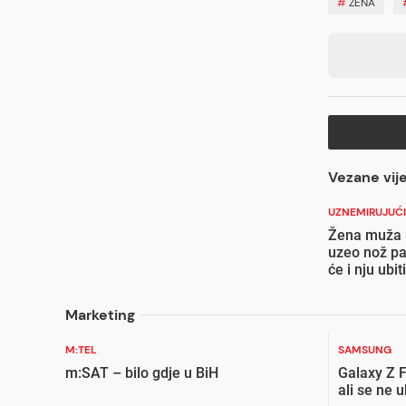
#
ŽENA
Vezane vije
UZNEMIRUJUĆI
Žena muža u
uzeo nož pa
će i nju ubiti
Marketing
M:TEL
SAMSUNG
m:SAT – bilo gdje u BiH
Galaxy Z F
ali se ne 