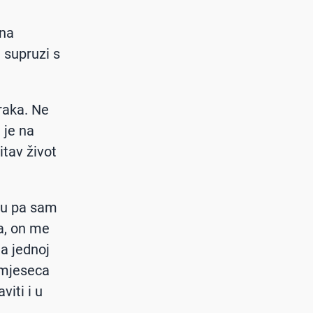
dna
 supruzi s
raka. Ne
 je na
itav život
nsu pa sam
a, on me
na jednoj
 mjeseca
viti i u