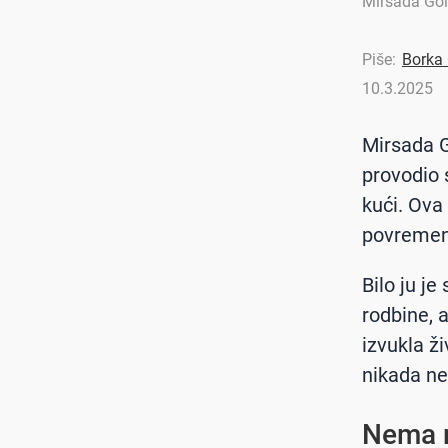
Mirsada Gol
Piše:
Borka 
10.3.2025
Mirsada Go
provodio 
kući. Ova
povremeno
Bilo ju je
rodbine, 
izvukla ži
nikada ne
Nema m