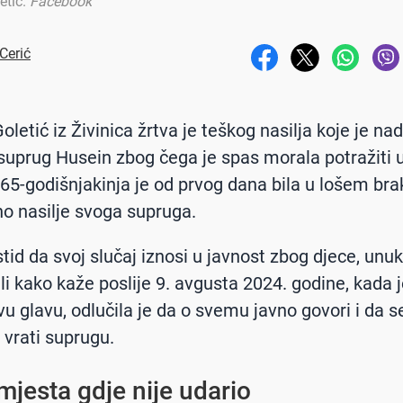
etić
.
Facebook
Cerić
letić iz Živinica žrtva je teškog nasilja koje je na
suprug Husein zbog čega je spas morala potražiti u
 65-godišnjakinja je od prvog dana bila u lošem bra
 nasilje svoga supruga.
 stid da svoj slučaj iznosi u javnost zbog djece, unu
ali kako kaže poslije 9. avgusta 2024. godine, kada 
vu glavu, odlučila je da o svemu javno govori i da s
 vrati suprugu.
jesta gdje nije udario