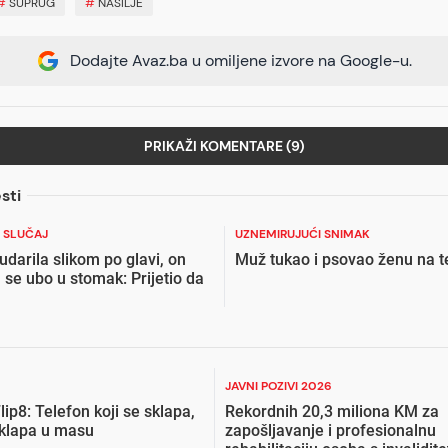
#
SUPRUG
#
NASILJE
Dodajte Avaz.ba u omiljene izvore na Google-u.
PRIKAŽI KOMENTARE (9)
sti
 SLUČAJ
UZNEMIRUJUĆI SNIMAK
darila slikom po glavi, on
Muž tukao i psovao ženu na t
 se ubo u stomak: Prijetio da
JAVNI POZIVI 2026
lip8: Telefon koji se sklapa,
Rekordnih 20,3 miliona KM za
uklapa u masu
zapošljavanje i profesionalnu