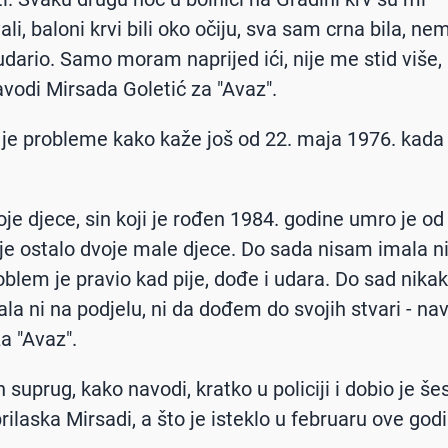
li, baloni krvi bili oko očiju, sva sam crna bila, n
 udario. Samo moram naprijed ići, nije me stid više
avodi Mirsada Goletić za "Avaz".
j je probleme kako kaže još od 22. maja 1976. kada
oje djece, sin koji je rođen 1984. godine umro je od
 je ostalo dvoje male djece. Do sada nisam imala n
oblem je pravio kad pije, dođe i udara. Do sad nika
la ni na podjelu, ni da dođem do svojih stvari - na
a "Avaz".
n suprug, kako navodi, kratko u policiji i dobio je š
rilaska Mirsadi, a što je isteklo u februaru ove god