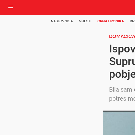
NASLOVNICA
VIJESTI
CRNA HRONIKA
BIZ
DOMAĆICA 
Ispov
Supr
pobje
Bila sam 
potres m