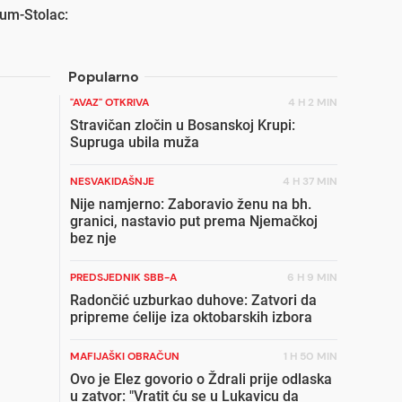
um-Stolac:
Popularno
"AVAZ" OTKRIVA
4 H 2 MIN
Stravičan zločin u Bosanskoj Krupi:
Supruga ubila muža
NESVAKIDAŠNJE
4 H 37 MIN
Nije namjerno: Zaboravio ženu na bh.
granici, nastavio put prema Njemačkoj
bez nje
PREDSJEDNIK SBB-A
6 H 9 MIN
Radončić uzburkao duhove: Zatvori da
pripreme ćelije iza oktobarskih izbora
MAFIJAŠKI OBRAČUN
1 H 50 MIN
Ovo je Elez govorio o Ždrali prije odlaska
u zatvor: "Vratit ću se u Lukavicu da