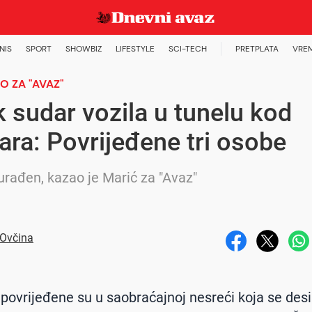
NIS
SPORT
SHOWBIZ
LIFESTYLE
SCI-TECH
PRETPLATA
VRE
 ZA "AVAZ"
 sudar vozila u tunelu kod
ra: Povrijeđene tri osobe
 urađen, kazao je Marić za "Avaz"
 Ovčina
 povrijeđene su u saobraćajnoj nesreći koja se desi