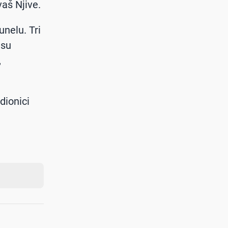
aš Njive.
unelu. Tri
 su
,
dionici