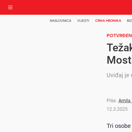
NASLOVNICA
VIJESTI
CRNA HRONIKA
BIZ
POTVRĐENO
Težak
Mosta
Uviđaj je
Piše:
Amila
12.3.2025
Tri osobe