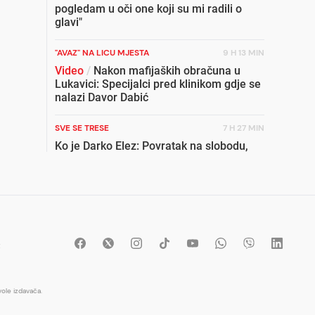
pogledam u oči one koji su mi radili o
glavi"
"AVAZ" NA LICU MJESTA
9 H 13 MIN
Video
/
Nakon mafijaških obračuna u
Lukavici: Specijalci pred klinikom gdje se
nalazi Davor Dabić
SVE SE TRESE
7 H 27 MIN
Ko je Darko Elez: Povratak na slobodu,
krvavi obračuni i stari sukobi koji ponovo
potresaju Istočno Sarajevo
DIREKTAN KOMENTAR
2 H 16 MIN
Razija Čolaković poručila: Dragi
primitivci, opustite se, za neke od vas
t
riječ „orgazam“ očigledno znači isto što i
nemoral
ole izdavača.
BOSANSKA KRUPA
3 H 33 MIN
Iz Tužilaštva USK za "Avaz": Uhapšena