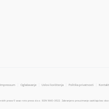
Impressum
Oglašavanje
Uslovi korištenja
Politika privatnosti
Kontak
orskih prava © avaz-roto press d.o.o.
ISSN 1840-3522.
Zabranjeno preuzimanje sadržaja bez dozv