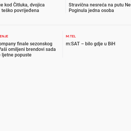
e kod Čitluka, dvojica
Stravična nesreća na putu Ne
a teško povrijeđena
Poginula jedna osoba
ŽENJE
M:TEL
ompany finale sezonskog
m:SAT – bilo gdje u BiH
Vaši omiljeni brendovi sada
 ljetne popuste