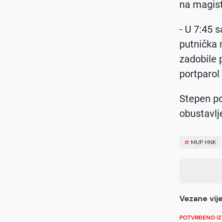
na magist
- U 7:45 s
putnička 
zadobile 
portparol
Stepen pov
obustavlje
#
MUP HNK
Vezane vije
POTVRĐENO IZ