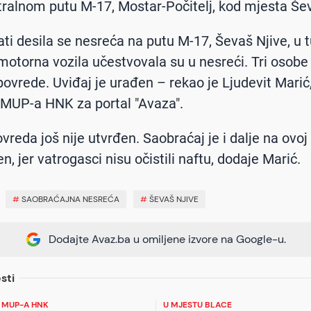
ralnom putu M-17, Mostar-Počitelj, kod mjesta Šev
ati desila se nesreća na putu M-17, Ševaš Njive, u t
motorna vozila učestvovala su u nesreći. Tri osobe
povrede. Uviđaj je urađen – rekao je Ljudevit Marić
 MUP-a HNK za portal "Avaza".
reda još nije utvrđen. Saobraćaj je i dalje na ovoj 
n, jer vatrogasci nisu očistili naftu, dodaje Marić.
#
SAOBRAĆAJNA NESREĆA
#
ŠEVAŠ NJIVE
Dodajte Avaz.ba u omiljene izvore na Google-u.
sti
 MUP-A HNK
U MJESTU BLACE