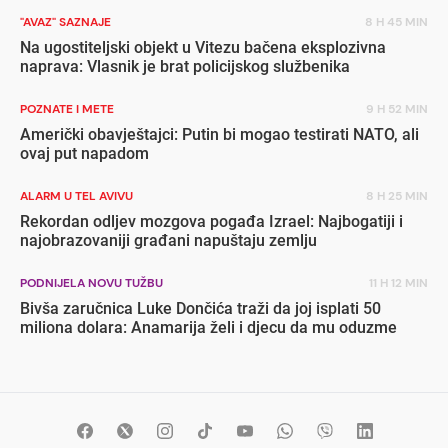
"AVAZ" SAZNAJE
8 H 45 MIN
Na ugostiteljski objekt u Vitezu bačena eksplozivna
naprava: Vlasnik je brat policijskog službenika
POZNATE I METE
9 H 52 MIN
Američki obavještajci: Putin bi mogao testirati NATO, ali
ovaj put napadom
ALARM U TEL AVIVU
8 H 25 MIN
Rekordan odljev mozgova pogađa Izrael: Najbogatiji i
najobrazovaniji građani napuštaju zemlju
PODNIJELA NOVU TUŽBU
11 H 12 MIN
Bivša zaručnica Luke Dončića traži da joj isplati 50
miliona dolara: Anamarija želi i djecu da mu oduzme