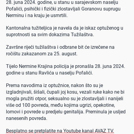
28. juna 2024. godine, u stanu u sarajevskom naselju
Pofalići, psihički i fizički zlostavljali Goranovu suprugu
Nerminu i na kraju je usmrtili.
Kantonalna tužiteljica je navela da je iskaz optuženog u
suprotnosti sa svim dokazima Tužilaštva.
Završne riječi tužilaštva i odbrane bit će izrečene na
ročištu zakazanom za 25. august.
Tijelo Nermine Krajina policija je pronašla 28. juna 2024.
godine u stanu Ravlića u naselju Pofalići.
Prema navodima iz optužnice, nakon što su je
izgladnjivali, šišali, čupali joj kosu, vezali ruke kako ne bi
mogla pružiti otpor, seksualno su je zlostavljali i nanijeli
više od 100 povreda, među kojima ugrizi, opekotine,
lomovi i povrede u predjelu genitalija. Preminula je usljed
nanesenih povreda.
Besplatno se pretplatite na Youtube kanal AVAZ TV.