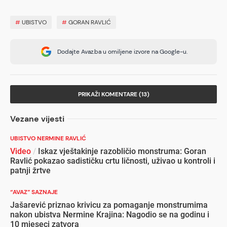
#
UBISTVO
#
GORAN RAVLIĆ
Dodajte Avaz.ba u omiljene izvore na Google-u.
PRIKAŽI KOMENTARE (13)
Vezane vijesti
UBISTVO NERMINE RAVLIĆ
Video
/
Iskaz vještakinje razobličio monstruma: Goran
Ravlić pokazao sadističku crtu ličnosti, uživao u kontroli i
patnji žrtve
“AVAZ” SAZNAJE
Jašarević priznao krivicu za pomaganje monstrumima
nakon ubistva Nermine Krajina: Nagodio se na godinu i
10 mjeseci zatvora