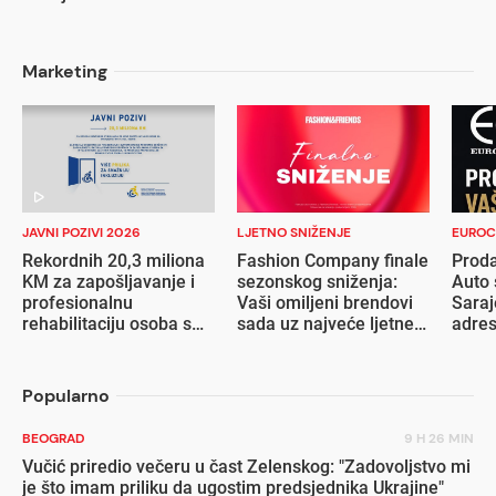
Marketing
JAVNI POZIVI 2026
LJETNO SNIŽENJE
EUROC
Rekordnih 20,3 miliona
Fashion Company finale
Proda
KM za zapošljavanje i
sezonskog sniženja:
Auto 
profesionalnu
Vaši omiljeni brendovi
Saraj
rehabilitaciju osoba s
sada uz najveće ljetne
adre
invaliditetom
popuste
Popularno
BEOGRAD
9 H 26 MIN
Vučić priredio večeru u čast Zelenskog: "Zadovoljstvo mi
je što imam priliku da ugostim predsjednika Ukrajine"