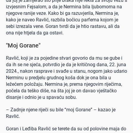
da joj je zamjerao što prije braka nije rekla za svoju vezu s
izvjesnim Fejsalom, a da je Nermina bila ljubomorna na
njegove ranije veze. Kako bi ga razuvjerila, Nermina je,
kako je naveo Ravlić, razbila bočicu parfema kojom je
sebi izrezala vene. Goran tvrdi da je htio rastavu, ali da
ona nije htjela da ga ostavi.
"Moj Gorane"
Ravlić, koji je za pojedine stvari govorio da mu se gube i
da ih se ne sjeća, potvrdio je da je kritičnog dana, 22. juna
2024., nakon rasprave i svađe u stanu, nogom jako udario
Nerminu u predjelu grudnog koša dok je ona bila u
ležećem položaju. Nermina je, prema njegovim riječima,
počela da teško diše, na šta joj je on davao vještačko
disanje i odnio je u spavaću sobu.
– Zadnje njene riječi su bile “moj Gorane” – kazao je
Ravlić.
Goran i Leđiba Ravlić se terete da su od polovine maja do