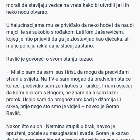
morali da stavljaju vezice na vrata kako bi utvrdili je li ih
neko noću otvarao.
U halucinacijama mu se priviđalo da neko hoće i da naudi
majci, te se sukobio s rođakom Latifom Jašarevićem,
kojeg je htio prijaviti da ga je zlostavljao kao dječaka, ali
mu je policija rekla da je slučaj zastario.
Ravlić je govoreći o svom stanju kazao:
– Mislio sam da sam Isus Hrist, da mogu da predviđam
stvari u svijetu. Na TV-u sam mogao da predvidim šta će
ko reći, predvidio sam zemljotres u Turskoj. Imam osjećaj
da komuniciram s Bogom, ne znam da li sam lažni
prorok. Uspio sam da prognoziram kad je džamija ili
crkva, prije nego što smo je vidjeli – naveo je Goran
Ravlić.
Nakon što su on i Nermina stupili u brak, naveo je
optuženi, počele su nesuglasice i svađe. Goran je kazao