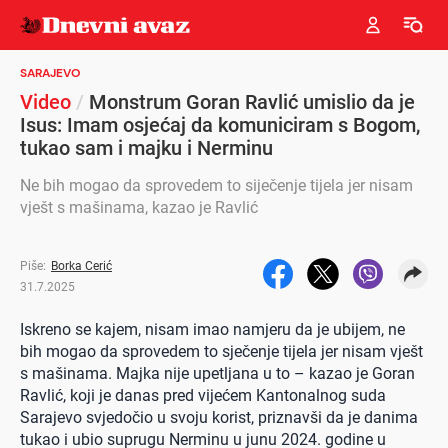
SARAJEVO
Video
/
Monstrum Goran Ravlić umislio da je
Isus: Imam osjećaj da komuniciram s Bogom,
tukao sam i majku i Nerminu
Ne bih mogao da sprovedem to siječenje tijela jer nisam
vješt s mašinama, kazao je Ravlić
Piše:
Borka Cerić
31.7.2025
Iskreno se kajem, nisam imao namjeru da je ubijem, ne
bih mogao da sprovedem to sječenje tijela jer nisam vješt
s mašinama. Majka nije upetljana u to – kazao je Goran
Ravlić, koji je danas pred vijećem Kantonalnog suda
Sarajevo svjedočio u svoju korist, priznavši da je danima
tukao i ubio suprugu Nerminu u junu 2024. godine u