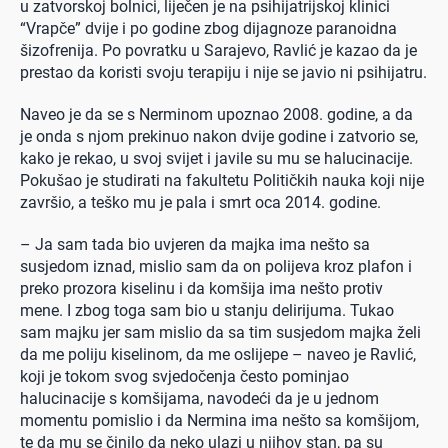
u zatvorskoj bolnici, liječen je na psihijatrijskoj klinici
“Vrapče” dvije i po godine zbog dijagnoze paranoidna
šizofrenija. Po povratku u Sarajevo, Ravlić je kazao da je
prestao da koristi svoju terapiju i nije se javio ni psihijatru.
Naveo je da se s Nerminom upoznao 2008. godine, a da
je onda s njom prekinuo nakon dvije godine i zatvorio se,
kako je rekao, u svoj svijet i javile su mu se halucinacije.
Pokušao je studirati na fakultetu Političkih nauka koji nije
završio, a teško mu je pala i smrt oca 2014. godine.
– Ja sam tada bio uvjeren da majka ima nešto sa
susjedom iznad, mislio sam da on polijeva kroz plafon i
preko prozora kiselinu i da komšija ima nešto protiv
mene. I zbog toga sam bio u stanju delirijuma. Tukao
sam majku jer sam mislio da sa tim susjedom majka želi
da me poliju kiselinom, da me oslijepe – naveo je Ravlić,
koji je tokom svog svjedočenja često pominjao
halucinacije s komšijama, navodeći da je u jednom
momentu pomislio i da Nermina ima nešto sa komšijom,
te da mu se činilo da neko ulazi u njihov stan, pa su