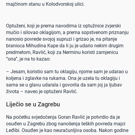
majčinom stanu u Kolodvorskoj ulici.
Optuženi, koji je prema navodima iz optužnice zvjerski
mučio i silovao oklagijom, a prema sopstvenom priznanju
nanosio povrede svojoj supruzi i grizao je, na pitanje
branioca Mihudina Kape da li ju je udario nekim drugim
predmetom, Ravlić, koji za Nerminu koristi zamjenicu
“ona”, je na to kazao:
– Jesam, koristio sam tu oklagiju, njome sam je udarao u
koljena i zglavke na rukama. Ona je uzela tu oklagiju i
sama se u glavu udarala i govorila da sam joj ja ljubav
života – naveo je optuženi Ravlić.
Liječio se u Zagrebu
Na početku svjedočenja Goran Ravlić je potvrdio da je
osuđen u Zagrebu zbog nanošenja teških povreda majci
Leđibi. Osuđen je kao neuračunljiva osoba. Nakon godine