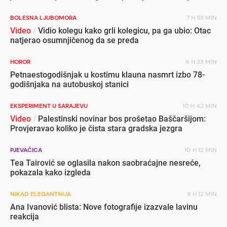
BOLESNA LJUBOMORA
7 H 55 MIN
Video
/
Vidio kolegu kako grli kolegicu, pa ga ubio: Otac
natjerao osumnjičenog da se preda
HOROR
9 H 33 MIN
Petnaestogodišnjak u kostimu klauna nasmrt izbo 78-
godišnjaka na autobuskoj stanici
EKSPERIMENT U SARAJEVU
10 H 42 MIN
Video
/
Palestinski novinar bos prošetao Baščaršijom:
Provjeravao koliko je čista stara gradska jezgra
PJEVAČICA
10 H 12 MIN
Tea Tairović se oglasila nakon saobraćajne nesreće,
pokazala kako izgleda
NIKAD ELEGANTNIJA
9 H 12 MIN
Ana Ivanović blista: Nove fotografije izazvale lavinu
reakcija