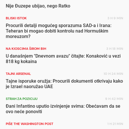
Nije Đuzepe ubijao, nego Ratko
BLISKI ISTOK
3 H 9 MIN
Procurili detalji mogućeg sporazuma SAD-a i Irana:
Teheran bi mogao dobiti kontrolu nad Hormuškim
moreuzom?
NA KIOSCIMA ŠIROM BIH
3 H 18 MIN
U današnjem "Dnevnom avazu" čitajte: Konaković u vezi
818 kg kokaina
TAJNI ARSENAL
10 H 24 MIN
Tajne isporuke oružja: Procurili dokumenti otkrivaju kako
je Izrael naoružao UAE
STRAH ZA POZICIJU
9 H 42 MIN
Đani Infantino uputio izvinjenje svima: Obećavam da se
ovo neće ponoviti
PIŠE THE WASHINGTON POST
1 H 21 MIN