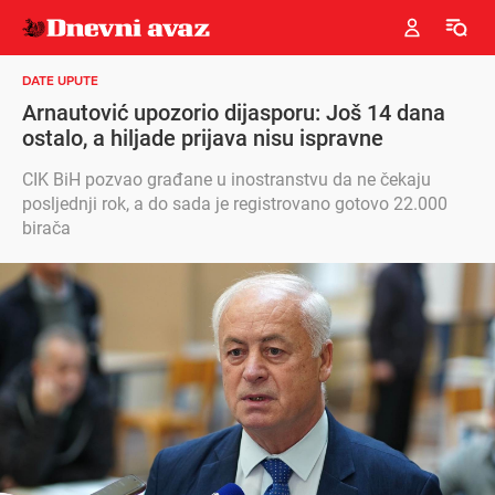
DATE UPUTE
Arnautović upozorio dijasporu: Još 14 dana
ostalo, a hiljade prijava nisu ispravne
CIK BiH pozvao građane u inostranstvu da ne čekaju
posljednji rok, a do sada je registrovano gotovo 22.000
birača