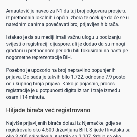
Arnautović je naveo za
N1
da taj broj odgovara prosjeku
iz prethodnih lokalnih i općih izbora te očekuje da će se u
narednim danima povećavati broj prijavljenih birača.
Istakao je da su mediji imali važnu ulogu u podizanju
svijesti o registraciji dijaspore, ali je dodao da su mnogi
građani u prethodnom periodu bili fokusirani na nastupe
nogometne reprezentacije BiH.
Posebno je upozorio na broj nepravilno popunjenih
prijava. Do sada je takvih bilo 1.722, odnosno 7,9 posto
od ukupnog broja prijava. Kako je pojasnio, proces
registracije je u potpunosti digitaliziran i traje između
osam i 14 minuta.
Hiljade birača već registrovano
Najviše prijavljenih birača dolazi iz Njemačke, gdje se
registrovalo oko 4.500 državljana BiH. Slijede Hrvatska sa
oko 3.400 prijavljenih, Austrija sa 2.207, Srbija sa oko