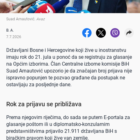
Suad Arnautović
.
Avaz
B. A.
7.7.2026
Državljani Bosne i Hercegovine koji žive u inostranstvu
imaju rok do 21. jula u ponoć da se registruju za glasanje
na Općim izborima. Član Centralne izborne komisije BiH
Suad Arnautović upozorio je da značajan broj prijava nije
ispravno popunjen te pozvao građane da postupak ne
ostavljaju za posljednje dane.
Rok za prijavu se približava
Prema njegovim riječima, do sada se putem E-portala za
glasanje poštom ili u diplomatsko-konzularnim
predstavništvima prijavilo 21.911 državljana BiH s
biračkim pravom koji žive van zemlje.