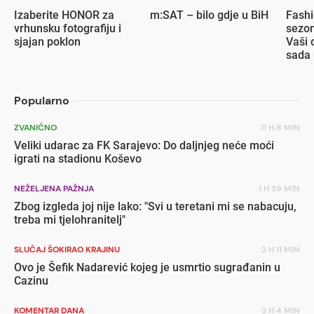
Izaberite HONOR za
m:SAT – bilo gdje u BiH
Fashi
vrhunsku fotografiju i
sezon
sjajan poklon
Vaši 
sada 
popu
Popularno
ZVANIČNO
11 H 8 MIN
Veliki udarac za FK Sarajevo: Do daljnjeg neće moći
igrati na stadionu Koševo
NEŽELJENA PAŽNJA
1 H 39 MIN
Zbog izgleda joj nije lako: "Svi u teretani mi se nabacuju,
treba mi tjelohranitelj"
SLUČAJ ŠOKIRAO KRAJINU
2 H 11 MIN
Ovo je Šefik Nadarević kojeg je usmrtio sugrađanin u
Cazinu
KOMENTAR DANA
3 H 4 MIN