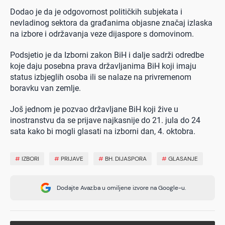
Dodao je da je odgovornost političkih subjekata i
nevladinog sektora da građanima objasne značaj izlaska
na izbore i održavanja veze dijaspore s domovinom.
Podsjetio je da Izborni zakon BiH i dalje sadrži odredbe
koje daju posebna prava državljanima BiH koji imaju
status izbjeglih osoba ili se nalaze na privremenom
boravku van zemlje.
Još jednom je pozvao državljane BiH koji žive u
inostranstvu da se prijave najkasnije do 21. jula do 24
sata kako bi mogli glasati na izborni dan, 4. oktobra.
#
IZBORI
#
PRIJAVE
#
BH. DIJASPORA
#
GLASANJE
Dodajte Avaz.ba u omiljene izvore na Google-u.