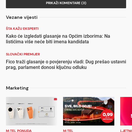
PRIKAŽI KOMENTARE (3)
Vezane vijesti
ŠTA KAŽU EKSPERTI
Kako će izgledati glasanje na Općim izborima: Na
listićima više neće biti imena kandidata
SLOVAČKI PREMIJER
Fico traži glasanje o povjerenju vladi: Dug prešao ustavni
prag, parlament donosi ključnu odluku
Marketing
M:TEL PONUDA
M:TEL
LJETN