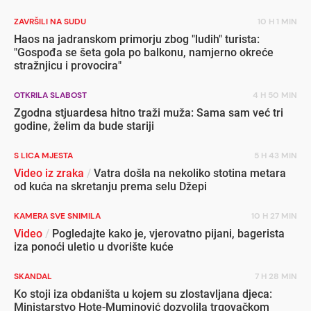
ZAVRŠILI NA SUDU
10 H 1 MIN
Haos na jadranskom primorju zbog "ludih" turista:
"Gospođa se šeta gola po balkonu, namjerno okreće
stražnjicu i provocira"
OTKRILA SLABOST
4 H 50 MIN
Zgodna stjuardesa hitno traži muža: Sama sam već tri
godine, želim da bude stariji
S LICA MJESTA
5 H 43 MIN
Video iz zraka
/
Vatra došla na nekoliko stotina metara
od kuća na skretanju prema selu Džepi
KAMERA SVE SNIMILA
10 H 27 MIN
Video
/
Pogledajte kako je, vjerovatno pijani, bagerista
iza ponoći uletio u dvorište kuće
SKANDAL
7 H 28 MIN
Ko stoji iza obdaništa u kojem su zlostavljana djeca:
Ministarstvo Hote-Muminović dozvolila trgovačkom