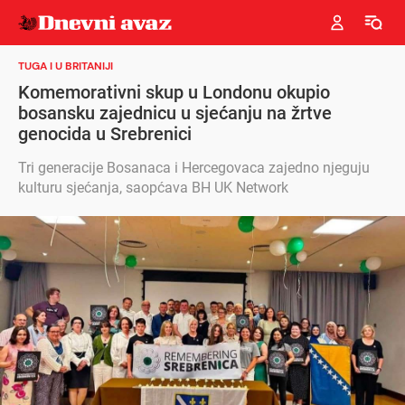
TUGA I U BRITANIJI
Komemorativni skup u Londonu okupio
bosansku zajednicu u sjećanju na žrtve
genocida u Srebrenici
Tri generacije Bosanaca i Hercegovaca zajedno njeguju
kulturu sjećanja, saopćava BH UK Network