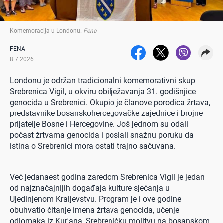
Komemoracija u Londonu
.
Fena
FENA
8.7.2026
Londonu je održan tradicionalni komemorativni skup
Srebrenica Vigil, u okviru obilježavanja 31. godišnjice
genocida u Srebrenici. Okupio je članove porodica žrtava,
predstavnike bosanskohercegovačke zajednice i brojne
prijatelje Bosne i Hercegovine. Još jednom su odali
počast žrtvama genocida i poslali snažnu poruku da
istina o Srebrenici mora ostati trajno sačuvana.
Već jedanaest godina zaredom Srebrenica Vigil je jedan
od najznačajnijih događaja kulture sjećanja u
Ujedinjenom Kraljevstvu. Program je i ove godine
obuhvatio čitanje imena žrtava genocida, učenje
odlomaka iz Kur'ana, Srebreničku molitvu na bosanskom