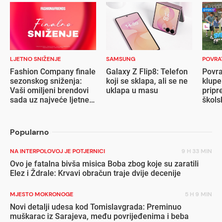
LJETNO SNIŽENJE
SAMSUNG
POVRA
Fashion Company finale
Galaxy Z Flip8: Telefon
Povra
sezonskog sniženja:
koji se sklapa, ali se ne
klupe
Vaši omiljeni brendovi
uklapa u masu
pripr
sada uz najveće ljetne
škols
popuste
Popularno
NA INTERPOLOVOJ JE POTJERNICI
9 H 33 MIN
Ovo je fatalna bivša misica Boba zbog koje su zaratili
Elez i Ždrale: Krvavi obračun traje dvije decenije
MJESTO MOKRONOGE
5 H 9 MIN
Novi detalji udesa kod Tomislavgrada: Preminuo
muškarac iz Sarajeva, među povrijeđenima i beba