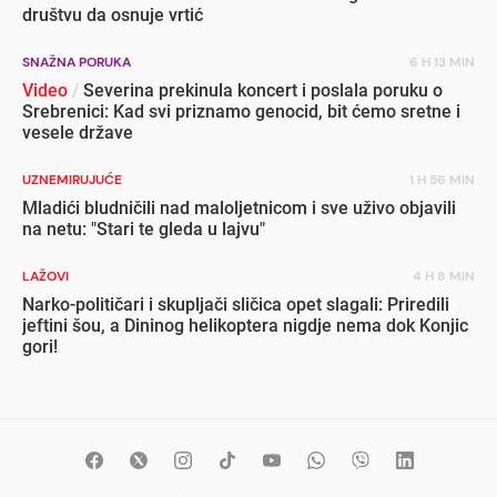
društvu da osnuje vrtić
SNAŽNA PORUKA
6 H 13 MIN
Video
/
Severina prekinula koncert i poslala poruku o
Srebrenici: Kad svi priznamo genocid, bit ćemo sretne i
vesele države
UZNEMIRUJUĆE
1 H 56 MIN
Mladići bludničili nad maloljetnicom i sve uživo objavili
na netu: "Stari te gleda u lajvu"
LAŽOVI
4 H 8 MIN
Narko-političari i skupljači sličica opet slagali: Priredili
jeftini šou, a Dininog helikoptera nigdje nema dok Konjic
gori!