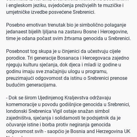
i engleskom jeziku, svjedočenja preživjelih te muzičke i
umjetničke izvedbe posvećene Srebrenici.
Posebno emotivan trenutak bio je simbolično polaganje
jedanaest bijelih ljiljana na zastavu Bosne i Hercegovine,
time je odana počast svim žrtvama genocida u Srebrenici.
Posebnost tog skupa je u činjenici da učestvuju cijele
porodice. Tri generacije Bosanaca i Hercegovaca zajedno
njeguju kulturu sjećanja, dok djeca i mladi iz godine u
godinu imaju sve značajniju ulogu u programu,
preuzimajući odgovornost da istinu o Srebrenici prenose
budućim generacijama.
- Dok se širom Ujedinjenog Kraljevstva održavaju
komemoracije u povodu godišnjice genocida u Srebrenici,
londonski Srebrenica Vigil ostaje snažan simbol
zajedništva, sjećanja i solidarnosti te podsjetnik da je
očuvanje istine i borba protiv negiranja genocida
odgovornost svih - saopćio je Bosnia and Herzegovina UK