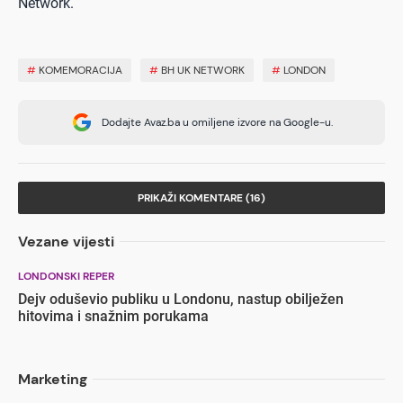
Network.
#
KOMEMORACIJA
#
BH UK NETWORK
#
LONDON
Dodajte Avaz.ba u omiljene izvore na Google-u.
PRIKAŽI KOMENTARE (16)
Vezane vijesti
LONDONSKI REPER
Dejv oduševio publiku u Londonu, nastup obilježen
hitovima i snažnim porukama
Marketing