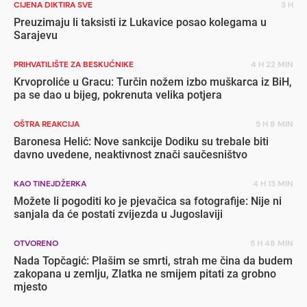
CIJENA DIKTIRA SVE
3 H
Preuzimaju li taksisti iz Lukavice posao kolegama u
Sarajevu
PRIHVATILIŠTE ZA BESKUĆNIKE
4 H 22 MIN
Krvoproliće u Gracu: Turčin nožem izbo muškarca iz BiH,
pa se dao u bijeg, pokrenuta velika potjera
OŠTRA REAKCIJA
5 H 8 MIN
Baronesa Helić: Nove sankcije Dodiku su trebale biti
davno uvedene, neaktivnost znači saučesništvo
KAO TINEJDŽERKA
4 H 13 MIN
Možete li pogoditi ko je pjevačica sa fotografije: Nije ni
sanjala da će postati zvijezda u Jugoslaviji
OTVORENO
5 H 48 MIN
Nada Topčagić: Plašim se smrti, strah me čina da budem
zakopana u zemlju, Zlatka ne smijem pitati za grobno
mjesto