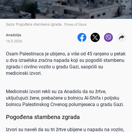
Gaza: Pogođena stambena zgrada
.
Times of Gaza
Anadolija
16.5.2026
Osam Palestinaca je ubijeno, a više od 45 ranjeno u petak
u dva izraelska zračna napada koji su pogodili stambenu
zgradu i civilno vozilo u gradu Gazi, saopćili su
medicinski izvori.
Medicinski izvori rekli su za Anadolu da su žrtve,
uključujući žene, prebačene u bolnicu Al-Shifa i poljsku
bolnicu Palestinskog Crvenog polumjeseca u gradu Gazi.
Pogođena stambena zgrada
Izvori su naveli da su tri žrtve ubijene u napadu na vozilo,