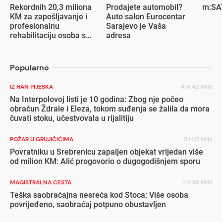
Rekordnih 20,3 miliona
Prodajete automobil?
m:SAT
KM za zapošljavanje i
Auto salon Eurocentar
profesionalnu
Sarajevo je Vaša
rehabilitaciju osoba s
adresa
invaliditetom
Popularno
IZ HAN PIJESKA
4 H 42 MIN
Na Interpolovoj listi je 10 godina: Zbog nje počeo
obračun Ždrale i Eleza, tokom suđenja se žalila da mora
čuvati stoku, učestvovala u rijalitiju
POŽAR U GRUJIČIĆIMA
5 H 17 MIN
Povratniku u Srebrenicu zapaljen objekat vrijedan više
od milion KM: Alić progovorio o dugogodišnjem sporu
MAGISTRALNA CESTA
1 H 38 MIN
Teška saobraćajna nesreća kod Stoca: Više osoba
povrijeđeno, saobraćaj potpuno obustavljen