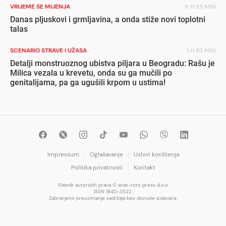
VRIJEME SE MIJENJA
6 H 25 MIN
Danas pljuskovi i grmljavina, a onda stiže novi toplotni
talas
SCENARIO STRAVE I UŽASA
1 H 53 MIN
Detalji monstruoznog ubistva piljara u Beogradu: Rašu je
Milica vezala u krevetu, onda su ga mučili po
genitalijama, pa ga ugušili krpom u ustima!
Impressum
Oglašavanje
Uslovi korištenja
Politika privatnosti
Kontakt
Vlasnik autorskih prava © avaz-roto press d.o.o.
ISSN 1840-3522.
Zabranjeno preuzimanje sadržaja bez dozvole izdavača.