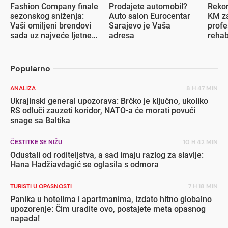
Fashion Company finale
Prodajete automobil?
Rekor
sezonskog sniženja:
Auto salon Eurocentar
KM za
Vaši omiljeni brendovi
Sarajevo je Vaša
profe
sada uz najveće ljetne
adresa
rehab
popuste
inval
Popularno
ANALIZA
8 H 47 MIN
Ukrajinski general upozorava: Brčko je ključno, ukoliko
RS odluči zauzeti koridor, NATO-a će morati povući
snage sa Baltika
ČESTITKE SE NIŽU
10 H 42 MIN
Odustali od roditeljstva, a sad imaju razlog za slavlje:
Hana Hadžiavdagić se oglasila s odmora
TURISTI U OPASNOSTI
7 H 18 MIN
Panika u hotelima i apartmanima, izdato hitno globalno
upozorenje: Čim uradite ovo, postajete meta opasnog
napada!