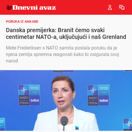
PORUKA IZ ANKARE
Danska premijerka: Branit ćemo svaki
centimetar NATO-a, uključujući i naš Grenland
Mete Frederiksen s NATO samita poslala poruku da je
njena zemlja spremna reagovati kako bi osigurala svoj
narod