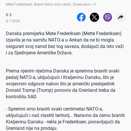
Mete Frederiksen: Branit ćemo svoj narod
.
Screenshot / X
D. E.
8.7.2026
Danska premijerka Mete Frederiksen (Mette Frederiksen)
izjavila je na samitu NATO-a u Ankari da ne bi mogla
osigurati svoj narod bez tog saveza, dodajući da isto važi
i za Sjedinjene Američke Države.
Prema njenim riječima Danska je spremna braniti svaki
pedalj NATO-a, uključujući i Kraljevinu Dansku, što je
svojevrsni odgovor nakon što je američki predsjednik
Donald Tramp (Trump) ponovio da Grenland treba da
kontrolišu SAD.
- Spremni smo braniti svaki centimetar NATO-a,
uključujući i naš vlastiti teritorij… Naravno da ćemo braniti
Kraljevinu Dansku - rekla je Frederiksen, ponavljajući da
Grenland nije na prodaju.