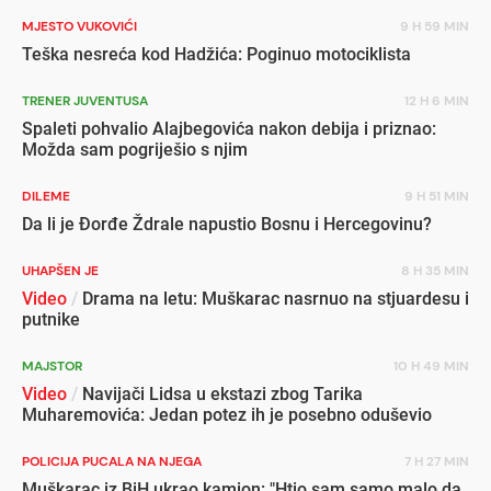
MJESTO VUKOVIĆI
9 H 59 MIN
Teška nesreća kod Hadžića: Poginuo motociklista
TRENER JUVENTUSA
12 H 6 MIN
Spaleti pohvalio Alajbegovića nakon debija i priznao:
Možda sam pogriješio s njim
DILEME
9 H 51 MIN
Da li je Đorđe Ždrale napustio Bosnu i Hercegovinu?
UHAPŠEN JE
8 H 35 MIN
Video
/
Drama na letu: Muškarac nasrnuo na stjuardesu i
putnike
MAJSTOR
10 H 49 MIN
Video
/
Navijači Lidsa u ekstazi zbog Tarika
Muharemovića: Jedan potez ih je posebno oduševio
POLICIJA PUCALA NA NJEGA
7 H 27 MIN
Muškarac iz BiH ukrao kamion: "Htio sam samo malo da