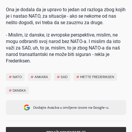
Ona je dodala da je upravo to jedan od razloga zbog kojih
je i nastao NATO, za situacije - ako se nekome od nas
nešto dogodi, svi treba da se zauzmu za druge.
- Mislim, iz danske, iz evropske perspektive, mislim, ne
mogu odbraniti svoj narod bez NATO-a. I mislim da isto
važi za SAD, uh, to je, mislim, to je zbog NATO-a da naš
narod transatlantski ne može biti siguran - rekla je
Frederiksen.
#
NATO
#
ANKARA
#
SAD
#
METTE FREDERIKSEN
#
DANSKA
Dodajte Avaz.ba u omiljene izvore na Google-u.