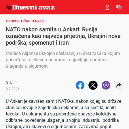
GEOPOLITIČKE TENZIJE
NATO nakon samita u Ankari: Rusija
označena kao najveća prijetnja, Ukrajini nova
podrška, spomenut i Iran
Članice Alijanse usvojile deklaraciju u šest tačaka kojom
potvrđuju kolektivnu odbranu i najavljuju dodatna
ulaganja u sigurnost
+
2
B. A.
8.7.2026
U Ankari je završen samit NATO-a, nakon kojeg su države
članice usvojile zajedničku deklaraciju sa šest ključnih
tačaka. U dokumentu su potvrđene obaveze kolektivne
odbrane, povećanje ulaganja u vojnu industriju, podrška
Ukrajini, ali i stavovi o sigurnosnim izazovima poput