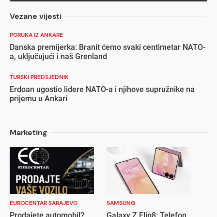
Vezane vijesti
PORUKA IZ ANKARE
Danska premijerka: Branit ćemo svaki centimetar NATO-
a, uključujući i naš Grenland
TURSKI PREDSJEDNIK
Erdoan ugostio lidere NATO-a i njihove supružnike na
prijemu u Ankari
Marketing
EUROCENTAR SARAJEVO
SAMSUNG
Prodajete automobil?
Galaxy Z Flip8: Telefon