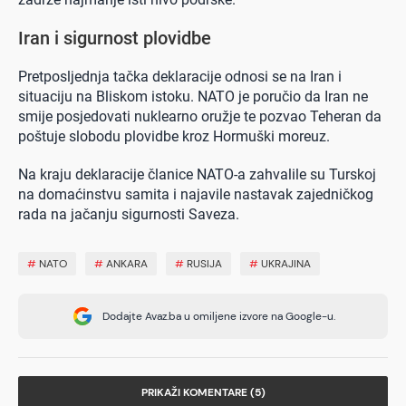
Iran i sigurnost plovidbe
Pretposljednja tačka deklaracije odnosi se na Iran i
situaciju na Bliskom istoku. NATO je poručio da Iran ne
smije posjedovati nuklearno oružje te pozvao Teheran da
poštuje slobodu plovidbe kroz Hormuški moreuz.
Na kraju deklaracije članice NATO-a zahvalile su Turskoj
na domaćinstvu samita i najavile nastavak zajedničkog
rada na jačanju sigurnosti Saveza.
#
NATO
#
ANKARA
#
RUSIJA
#
UKRAJINA
Dodajte Avaz.ba u omiljene izvore na Google-u.
PRIKAŽI KOMENTARE (5)