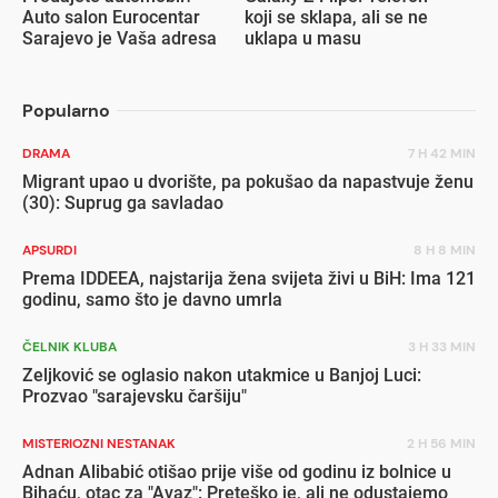
Auto salon Eurocentar
koji se sklapa, ali se ne
Sarajevo je Vaša adresa
uklapa u masu
Popularno
DRAMA
7 H 42 MIN
Migrant upao u dvorište, pa pokušao da napastvuje ženu
(30): Suprug ga savladao
APSURDI
8 H 8 MIN
Prema IDDEEA, najstarija žena svijeta živi u BiH: Ima 121
godinu, samo što je davno umrla
ČELNIK KLUBA
3 H 33 MIN
Zeljković se oglasio nakon utakmice u Banjoj Luci:
Prozvao "sarajevsku čaršiju"
MISTERIOZNI NESTANAK
2 H 56 MIN
Adnan Alibabić otišao prije više od godinu iz bolnice u
Bihaću, otac za "Avaz": Preteško je, ali ne odustajemo