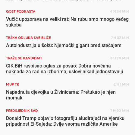
GOST PODKASTA
4 H 34 MIN
Vučić upozorava na veliki rat: Na rubu smo mnogo većeg
sukoba
TEŠKA ODLUKA SVE BLIŽE
7 H 32 MIN
Autoindustrija u šoku: Njemački gigant pred stečajem
TRAŽE SE KANDIDATI
3 H 29 MIN
CIK BiH raspisao oglas za posao: Dobra novčana
naknada za rad na izborima, uslovi nikad jednostavniji
MUP TK
2 H 1 MIN
Napadnuta djevojka u Živinicama: Pretukao je njen
momak
PREDSJEDNIK SAD
7 H 50 MIN
Donald Tramp objavio fotografiju aludirajući na vjersku
pripadnost El-Sajeda: Dvije veoma različite Amerike