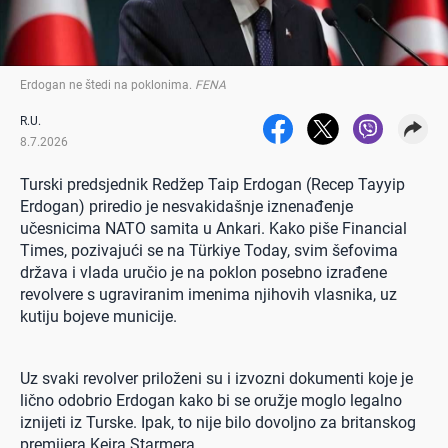
Erdogan ne štedi na poklonima
.
FENA
R.U.
8.7.2026
Turski predsjednik Redžep Taip Erdogan (Recep Tayyip
Erdogan) priredio je nesvakidašnje iznenađenje
učesnicima NATO samita u Ankari. Kako piše Financial
Times, pozivajući se na Türkiye Today, svim šefovima
država i vlada uručio je na poklon posebno izrađene
revolvere s ugraviranim imenima njihovih vlasnika, uz
kutiju bojeve municije.
Uz svaki revolver priloženi su i izvozni dokumenti koje je
lično odobrio Erdogan kako bi se oružje moglo legalno
iznijeti iz Turske. Ipak, to nije bilo dovoljno za britanskog
premijera Keira Starmera.