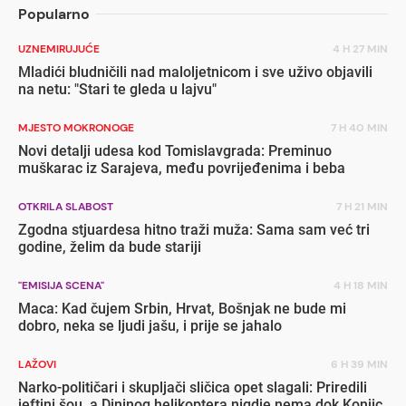
Popularno
UZNEMIRUJUĆE
4 H 27 MIN
Mladići bludničili nad maloljetnicom i sve uživo objavili
na netu: "Stari te gleda u lajvu"
MJESTO MOKRONOGE
7 H 40 MIN
Novi detalji udesa kod Tomislavgrada: Preminuo
muškarac iz Sarajeva, među povrijeđenima i beba
OTKRILA SLABOST
7 H 21 MIN
Zgodna stjuardesa hitno traži muža: Sama sam već tri
godine, želim da bude stariji
"EMISIJA SCENA"
4 H 18 MIN
Maca: Kad čujem Srbin, Hrvat, Bošnjak ne bude mi
dobro, neka se ljudi jašu, i prije se jahalo
LAŽOVI
6 H 39 MIN
Narko-političari i skupljači sličica opet slagali: Priredili
jeftini šou, a Dininog helikoptera nigdje nema dok Konjic