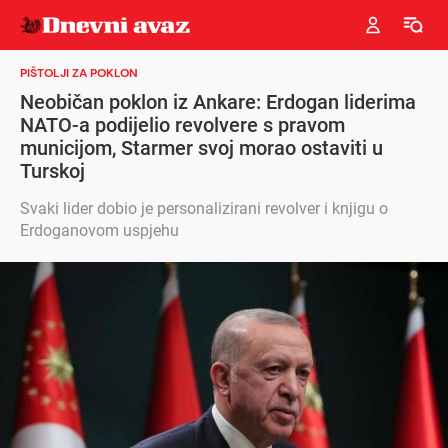
PIŠTOLJI ZA POKLON
Neobičan poklon iz Ankare: Erdogan liderima
NATO-a podijelio revolvere s pravom
municijom, Starmer svoj morao ostaviti u
Turskoj
Svaki lider dobio je personalizirani revolver i knjigu o
Erdoganovom uspjehu