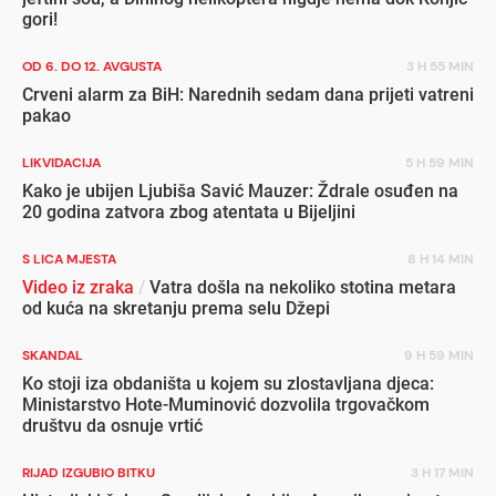
gori!
OD 6. DO 12. AVGUSTA
3 H 55 MIN
Crveni alarm za BiH: Narednih sedam dana prijeti vatreni
pakao
LIKVIDACIJA
5 H 59 MIN
Kako je ubijen Ljubiša Savić Mauzer: Ždrale osuđen na
20 godina zatvora zbog atentata u Bijeljini
S LICA MJESTA
8 H 14 MIN
Video iz zraka
/
Vatra došla na nekoliko stotina metara
od kuća na skretanju prema selu Džepi
SKANDAL
9 H 59 MIN
Ko stoji iza obdaništa u kojem su zlostavljana djeca:
Ministarstvo Hote-Muminović dozvolila trgovačkom
društvu da osnuje vrtić
RIJAD IZGUBIO BITKU
3 H 17 MIN