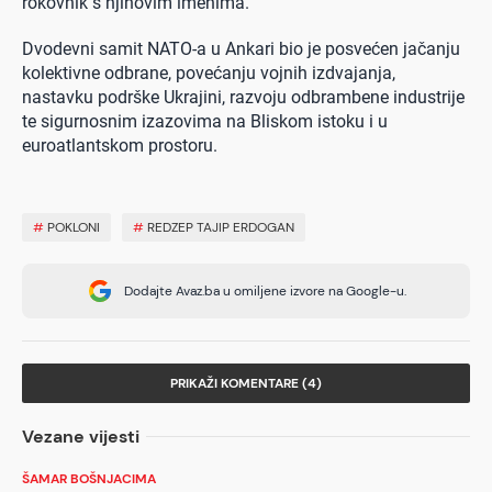
rokovnik s njihovim imenima.
Dvodevni samit NATO-a u Ankari bio je posvećen jačanju
kolektivne odbrane, povećanju vojnih izdvajanja,
nastavku podrške Ukrajini, razvoju odbrambene industrije
te sigurnosnim izazovima na Bliskom istoku i u
euroatlantskom prostoru.
#
POKLONI
#
REDZEP TAJIP ERDOGAN
Dodajte Avaz.ba u omiljene izvore na Google-u.
PRIKAŽI KOMENTARE (4)
Vezane vijesti
ŠAMAR BOŠNJACIMA