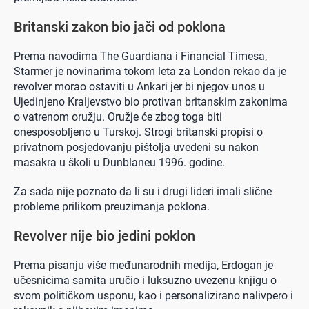
Britanski zakon bio jači od poklona
Prema navodima The Guardiana i Financial Timesa,
Starmer je novinarima tokom leta za London rekao da je
revolver morao ostaviti u Ankari jer bi njegov unos u
Ujedinjeno Kraljevstvo bio protivan britanskim zakonima
o vatrenom oružju. Oružje će zbog toga biti
onesposobljeno u Turskoj. Strogi britanski propisi o
privatnom posjedovanju pištolja uvedeni su nakon
masakra u školi u Dunblaneu 1996. godine.
Za sada nije poznato da li su i drugi lideri imali slične
probleme prilikom preuzimanja poklona.
Revolver nije bio jedini poklon
Prema pisanju više međunarodnih medija, Erdogan je
učesnicima samita uručio i luksuzno uvezenu knjigu o
svom političkom usponu, kao i personalizirano nalivpero i