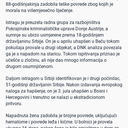
88-godišnjakinja zadobila teške povrede zbog kojih je
morala na višemjesečno liječenje.
Istragu je preuzela radna grupa za razbojništva
Pokrajinske kriminalističke uprave Donje Austrije, a
sumnje su ubrzo usmjerene prema 18-godišnjem
državljaninu Srbije. On je u aprilu uhapšen u Beču tokom
pokušaja provale u drugi objekat, a DNK analiza povezala
ga je s napadom na staricu. Tokom ispitivanja priznao je
učešće u zločinu, ali nije dao mnogo informacija o
drugom osumnjičenom.
Daljom istragom u Srbiji identifikovan je i drugi počinilac,
51-godišnji državljanin Srbije. Nakon izdavanja evropskog
naloga za hapšenje, on je 3. jula uhapšen u Bosni i
Hercegovini i trenutno se nalazi u ekstradicionom
pritvoru.
Napadnuta žena zadobila je brojne povrede, uključujući
hematome i povrede leđa i kičme. U bolnici je provela