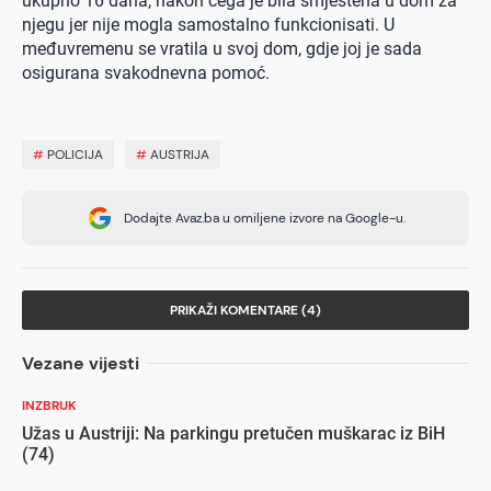
ukupno 16 dana, nakon čega je bila smještena u dom za
njegu jer nije mogla samostalno funkcionisati. U
međuvremenu se vratila u svoj dom, gdje joj je sada
osigurana svakodnevna pomoć.
#
POLICIJA
#
AUSTRIJA
Dodajte Avaz.ba u omiljene izvore na Google-u.
PRIKAŽI KOMENTARE (4)
Vezane vijesti
INZBRUK
Užas u Austriji: Na parkingu pretučen muškarac iz BiH
(74)