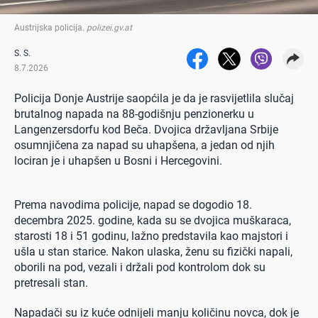
Austrijska policija
.
polizei.gv.at
S. S.
8.7.2026
Policija Donje Austrije saopćila je da je rasvijetlila slučaj
brutalnog napada na 88-godišnju penzionerku u
Langenzersdorfu kod Beča. Dvojica državljana Srbije
osumnjičena za napad su uhapšena, a jedan od njih
lociran je i uhapšen u Bosni i Hercegovini.
Prema navodima policije, napad se dogodio 18.
decembra 2025. godine, kada su se dvojica muškaraca,
starosti 18 i 51 godinu, lažno predstavila kao majstori i
ušla u stan starice. Nakon ulaska, ženu su fizički napali,
oborili na pod, vezali i držali pod kontrolom dok su
pretresali stan.
Napadači su iz kuće odnijeli manju količinu novca, dok je