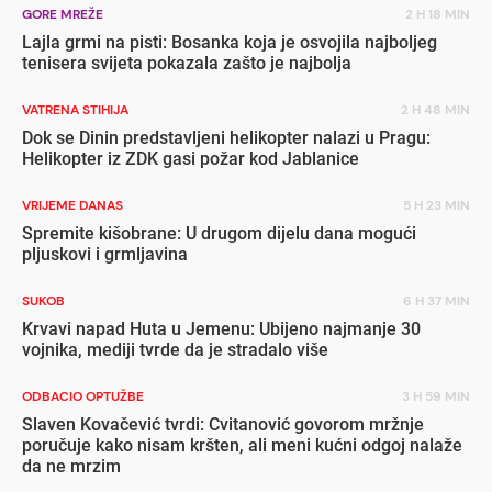
GORE MREŽE
2 H 18 MIN
Lajla grmi na pisti: Bosanka koja je osvojila najboljeg
tenisera svijeta pokazala zašto je najbolja
VATRENA STIHIJA
2 H 48 MIN
Dok se Dinin predstavljeni helikopter nalazi u Pragu:
Helikopter iz ZDK gasi požar kod Jablanice
VRIJEME DANAS
5 H 23 MIN
Spremite kišobrane: U drugom dijelu dana mogući
pljuskovi i grmljavina
SUKOB
6 H 37 MIN
Krvavi napad Huta u Jemenu: Ubijeno najmanje 30
vojnika, mediji tvrde da je stradalo više
ODBACIO OPTUŽBE
3 H 59 MIN
Slaven Kovačević tvrdi: Cvitanović govorom mržnje
poručuje kako nisam kršten, ali meni kućni odgoj nalaže
da ne mrzim