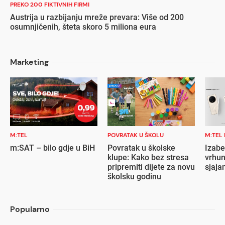
PREKO 200 FIKTIVNIH FIRMI
Austrija u razbijanju mreže prevara: Više od 200
osumnjičenih, šteta skoro 5 miliona eura
Marketing
M:TEL
POVRATAK U ŠKOLU
M:TEL
m:SAT – bilo gdje u BiH
Povratak u školske
Izabe
klupe: Kako bez stresa
vrhun
pripremiti dijete za novu
sjaja
školsku godinu
Popularno