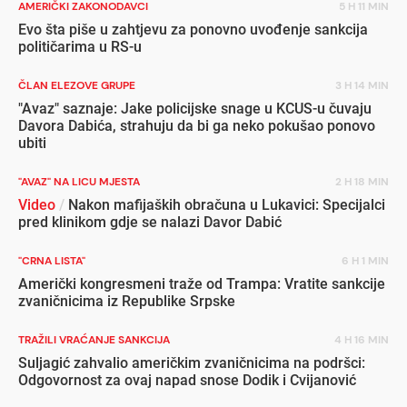
AMERIČKI ZAKONODAVCI
5 H 11 MIN
Evo šta piše u zahtjevu za ponovno uvođenje sankcija
političarima u RS-u
ČLAN ELEZOVE GRUPE
3 H 14 MIN
"Avaz" saznaje: Jake policijske snage u KCUS-u čuvaju
Davora Dabića, strahuju da bi ga neko pokušao ponovo
ubiti
"AVAZ" NA LICU MJESTA
2 H 18 MIN
Video
/
Nakon mafijaških obračuna u Lukavici: Specijalci
pred klinikom gdje se nalazi Davor Dabić
"CRNA LISTA"
6 H 1 MIN
Američki kongresmeni traže od Trampa: Vratite sankcije
zvaničnicima iz Republike Srpske
TRAŽILI VRAĆANJE SANKCIJA
4 H 16 MIN
Suljagić zahvalio američkim zvaničnicima na podršci:
Odgovornost za ovaj napad snose Dodik i Cvijanović