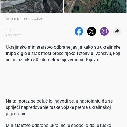
Most u Ivankivu
.
Twitter
E. Ć.
25.2.2022
Ukrajinsko ministarstvo odbrane
javlja kako su ukrajinske
trupe digle u zrak most preko rijeke Teteriv u Ivankivu, koji
se nalazi oko 50 kilometara sjeverno od Kijeva.
Na taj potez se odlučilo, navodi se, u nastojanju da se
spriječi napredovanje ruske vojske prema ukrajinskoj
prijestonici.
Ministarstvo odbrane Ukrajine je saopćilo da je rusko