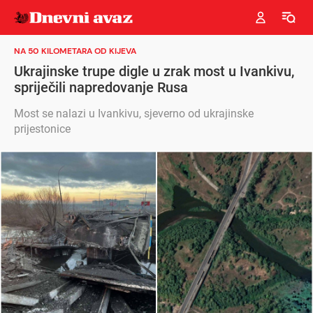
NA 50 KILOMETARA OD KIJEVA
Ukrajinske trupe digle u zrak most u Ivankivu,
spriječili napredovanje Rusa
Most se nalazi u Ivankivu, sjeverno od ukrajinske
prijestonice