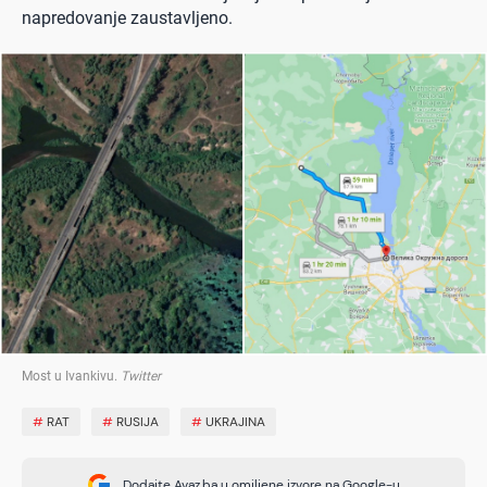
napredovanje zaustavljeno.
Most u Ivankivu
.
Twitter
#
RAT
#
RUSIJA
#
UKRAJINA
Dodajte Avaz.ba u omiljene izvore na Google-u.