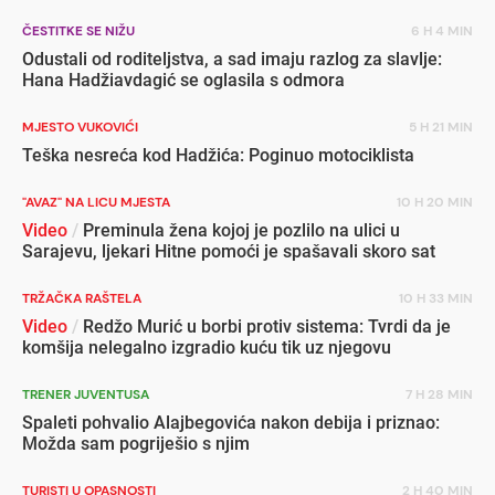
ČESTITKE SE NIŽU
6 H 4 MIN
Odustali od roditeljstva, a sad imaju razlog za slavlje:
Hana Hadžiavdagić se oglasila s odmora
MJESTO VUKOVIĆI
5 H 21 MIN
Teška nesreća kod Hadžića: Poginuo motociklista
"AVAZ" NA LICU MJESTA
10 H 20 MIN
Video
/
Preminula žena kojoj je pozlilo na ulici u
Sarajevu, ljekari Hitne pomoći je spašavali skoro sat
TRŽAČKA RAŠTELA
10 H 33 MIN
Video
/
Redžo Murić u borbi protiv sistema: Tvrdi da je
komšija nelegalno izgradio kuću tik uz njegovu
TRENER JUVENTUSA
7 H 28 MIN
Spaleti pohvalio Alajbegovića nakon debija i priznao:
Možda sam pogriješio s njim
TURISTI U OPASNOSTI
2 H 40 MIN