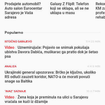
Prodajete automobil?
Galaxy Z Flip8: Telefon
Rekor
Auto salon Eurocentar
koji se sklapa, ali se ne
KM za
Sarajevo je Vaša
uklapa u masu
profe
adresa
rehab
inval
Popularno
ISTOČNO SARAJEVO
11 H 23 MIN
Video
/
Uznemirujuće: Pojavio se snimak pokušaja
ubistva Davora Dabića, muškarac ga pratio dok je šetao
psa
ANALIZA
4 H 9 MIN
Ukrajinski general upozorava: Brčko je ključno, ukoliko
RS odluči zauzeti koridor, NATO-a će morati povući
snage sa Baltika
"AVAZ" SAZNAJE
10 H 7 MIN
Video
/
Žena koja je preminula na ulici u Sarajevu
vraćala se kući iz džamije