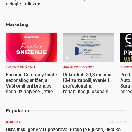
čekajte, odlazite
Marketing
LJETNO SNIŽENJE
JAVNI POZIVI 2026
EUROC
Fashion Company finale
Rekordnih 20,3 miliona
Proda
sezonskog sniženja:
KM za zapošljavanje i
Auto 
Vaši omiljeni brendovi
profesionalnu
Saraj
sada uz najveće ljetne
rehabilitaciju osoba s
adre
popuste
invaliditetom
Popularno
ANALIZA
6 H 12 MIN
Ukrajinski general upozorava: Brčko je ključno, ukoliko