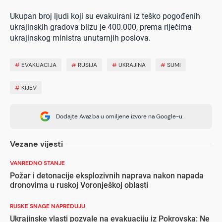
Ukupan broj ljudi koji su evakuirani iz teško pogođenih
ukrajinskih gradova blizu je 400.000, prema riječima
ukrajinskog ministra unutarnjih poslova.
#
EVAKUACIJA
#
RUSIJA
#
UKRAJINA
#
SUMI
#
KIJEV
Dodajte Avaz.ba u omiljene izvore na Google-u.
Vezane vijesti
VANREDNO STANJE
Požar i detonacije eksplozivnih naprava nakon napada
dronovima u ruskoj Voronješkoj oblasti
RUSKE SNAGE NAPREDUJU
Ukrajinske vlasti pozvale na evakuaciju iz Pokrovska: Ne