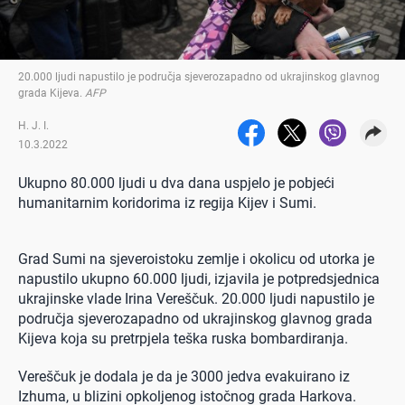
20.000 ljudi napustilo je područja sjeverozapadno od ukrajinskog glavnog
grada Kijeva
.
AFP
H. J. I.
10.3.2022
Ukupno 80.000 ljudi u dva dana uspjelo je pobjeći
humanitarnim koridorima iz regija Kijev i Sumi.
Grad Sumi na sjeveroistoku zemlje i okolicu od utorka je
napustilo ukupno 60.000 ljudi, izjavila je potpredsjednica
ukrajinske vlade Irina Vereščuk. 20.000 ljudi napustilo je
područja sjeverozapadno od ukrajinskog glavnog grada
Kijeva koja su pretrpjela teška ruska bombardiranja.
Vereščuk je dodala je da je 3000 jedva evakuirano iz
Izhuma, u blizini opkoljenog istočnog grada Harkova.