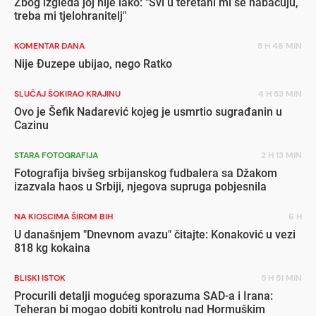
Zbog izgleda joj nije lako: "Svi u teretani mi se nabacuju,
treba mi tjelohranitelj"
KOMENTAR DANA
5 H 46 MIN
Nije Đuzepe ubijao, nego Ratko
SLUČAJ ŠOKIRAO KRAJINU
4 H 53 MIN
Ovo je Šefik Nadarević kojeg je usmrtio sugrađanin u
Cazinu
STARA FOTOGRAFIJA
2 H 13 MIN
Fotografija bivšeg srbijanskog fudbalera sa Džakom
izazvala haos u Srbiji, njegova supruga pobjesnila
NA KIOSCIMA ŠIROM BIH
6 H
U današnjem "Dnevnom avazu" čitajte: Konaković u vezi
818 kg kokaina
BLISKI ISTOK
5 H 51 MIN
Procurili detalji mogućeg sporazuma SAD-a i Irana:
Teheran bi mogao dobiti kontrolu nad Hormuškim