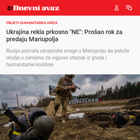
PRIJETI HUMANITARNA KRIZA
Ukrajina rekla prkosno "NE": Prošao rok za
predaju Mariupolja
Rusija pozvala ukrajinske snage u Mariupolju da polože
oružje u zamjenu za siguran izlazak iz grada i
humanitarne koridore