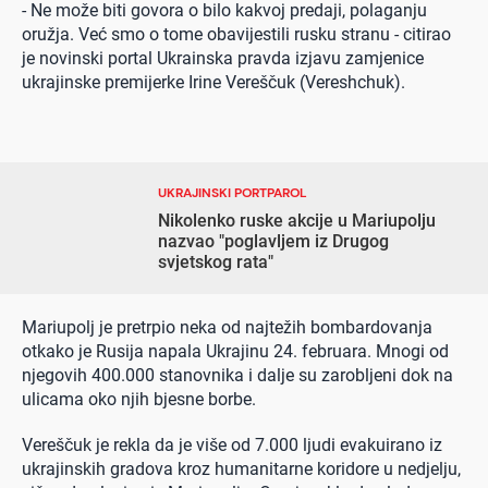
- Ne može biti govora o bilo kakvoj predaji, polaganju
oružja. Već smo o tome obavijestili rusku stranu - citirao
je novinski portal Ukrainska pravda izjavu zamjenice
ukrajinske premijerke Irine Vereščuk (Vereshchuk).
UKRAJINSKI PORTPAROL
Nikolenko ruske akcije u Mariupolju
nazvao "poglavljem iz Drugog
svjetskog rata"
Mariupolj je pretrpio neka od najtežih bombardovanja
otkako je Rusija napala Ukrajinu 24. februara. Mnogi od
njegovih 400.000 stanovnika i dalje su zarobljeni dok na
ulicama oko njih bjesne borbe.
Vereščuk je rekla da je više od 7.000 ljudi evakuirano iz
ukrajinskih gradova kroz humanitarne koridore u nedjelju,