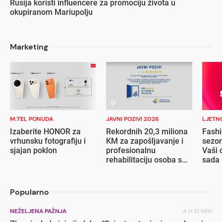
Rusija koristi influencere za promociju života u
okupiranom Mariupolju
Marketing
M:TEL PONUDA
JAVNI POZIVI 2026
LJETN
Izaberite HONOR za
Rekordnih 20,3 miliona
Fashi
vrhunsku fotografiju i
KM za zapošljavanje i
sezon
sjajan poklon
profesionalnu
Vaši 
rehabilitaciju osoba s
sada 
invaliditetom
popu
Popularno
NEŽELJENA PAŽNJA
4 H 21 MIN