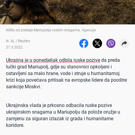
Ništa od predaje Mariupolja ruskim snagama
.
Agencije
N. Aj. / Reuters
21.3.2022
Ukrajina je u ponedjeljak odbila ruske pozive
da preda
lučki grad Mariupolj, gdje su stanovnici opkoljeni i
ostavljeni sa malo hrane, vode i struje u humanitarnoj
krizi koja povećava pritisak na evropske lidere da pooštre
sankcije Moskvi.
Ukrajinska vlada je prkosno odbacila ruske pozive
ukrajinskim snagama u Mariupolju da polože oružje u
zamjenu za siguran izlazak iz grada i humanitarne
koridore.