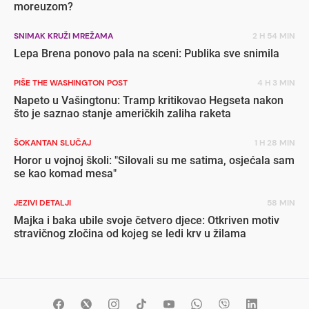
moreuzom?
SNIMAK KRUŽI MREŽAMA
2 H 54 MIN
Lepa Brena ponovo pala na sceni: Publika sve snimila
PIŠE THE WASHINGTON POST
4 H 3 MIN
Napeto u Vašingtonu: Tramp kritikovao Hegseta nakon
što je saznao stanje američkih zaliha raketa
ŠOKANTAN SLUČAJ
1 H 28 MIN
Horor u vojnoj školi: "Silovali su me satima, osjećala sam
se kao komad mesa"
JEZIVI DETALJI
58 MIN
Majka i baka ubile svoje četvero djece: Otkriven motiv
stravičnog zločina od kojeg se ledi krv u žilama