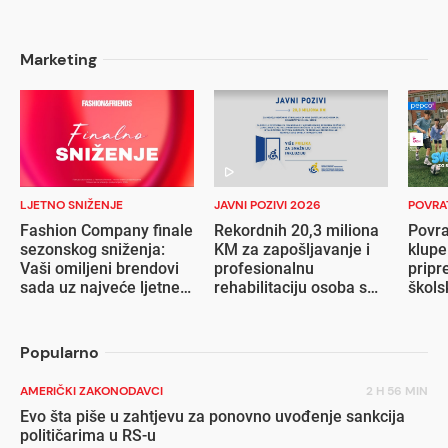
Marketing
LJETNO SNIŽENJE
JAVNI POZIVI 2026
POVRA
Fashion Company finale
Rekordnih 20,3 miliona
Povra
sezonskog sniženja:
KM za zapošljavanje i
klupe
Vaši omiljeni brendovi
profesionalnu
pripr
sada uz najveće ljetne
rehabilitaciju osoba s
škols
popuste
invaliditetom
Popularno
AMERIČKI ZAKONODAVCI
2 H 56 MIN
Evo šta piše u zahtjevu za ponovno uvođenje sankcija
političarima u RS-u