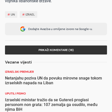
vojnika libanonske države.
#
UN
#
IZRAEL
Dodajte Avaz.ba u omiljene izvore na Google-u.
PRIKAŽI KOMENTARE (18)
Vezane vijesti
IZRAELSKI PREMIJER
Netanjahu poziva UN da povuku mirovne snage tokom
izraelskih napada na Liban
UPUTILI PISMO
Izraelski ministar tražio da se Gutereš proglasi
personom non grata: 107 zemalja ga osudilo, među
njima BiH