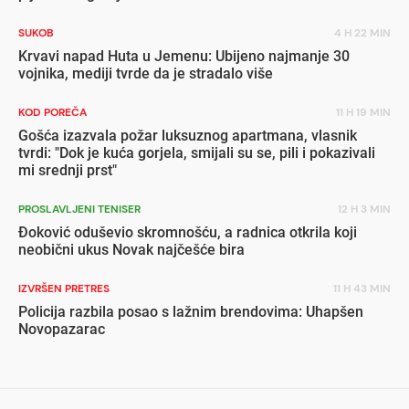
SUKOB
4 H 22 MIN
Krvavi napad Huta u Jemenu: Ubijeno najmanje 30
vojnika, mediji tvrde da je stradalo više
KOD POREČA
11 H 19 MIN
Gošća izazvala požar luksuznog apartmana, vlasnik
tvrdi: "Dok je kuća gorjela, smijali su se, pili i pokazivali
mi srednji prst"
PROSLAVLJENI TENISER
12 H 3 MIN
Đoković oduševio skromnošću, a radnica otkrila koji
neobični ukus Novak najčešće bira
IZVRŠEN PRETRES
11 H 43 MIN
Policija razbila posao s lažnim brendovima: Uhapšen
Novopazarac