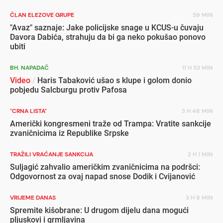
ČLAN ELEZOVE GRUPE
59 MIN
"Avaz" saznaje: Jake policijske snage u KCUS-u čuvaju
Davora Dabića, strahuju da bi ga neko pokušao ponovo
ubiti
BH. NAPADAČ
11 H 53 MIN
Video
/
Haris Tabaković ušao s klupe i golom donio
pobjedu Salcburgu protiv Pafosa
"CRNA LISTA"
3 H 46 MIN
Američki kongresmeni traže od Trampa: Vratite sankcije
zvaničnicima iz Republike Srpske
TRAŽILI VRAĆANJE SANKCIJA
2 H 1 MIN
Suljagić zahvalio američkim zvaničnicima na podršci:
Odgovornost za ovaj napad snose Dodik i Cvijanović
VRIJEME DANAS
3 H 8 MIN
Spremite kišobrane: U drugom dijelu dana mogući
pljuskovi i grmljavina