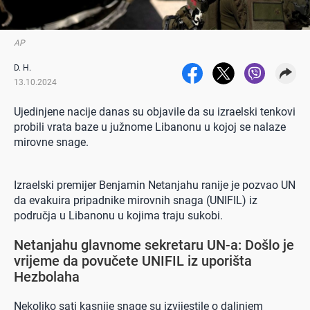
AP
D. H.
13.10.2024
Ujedinjene nacije danas su objavile da su izraelski tenkovi
probili vrata baze u južnome Libanonu u kojoj se nalaze
mirovne snage.
Izraelski premijer Benjamin Netanjahu ranije je pozvao UN
da evakuira pripadnike mirovnih snaga (UNIFIL) iz
područja u Libanonu u kojima traju sukobi.
Netanjahu glavnome sekretaru UN-a: Došlo je
vrijeme da povučete UNIFIL iz uporišta
Hezbolaha
Nekoliko sati kasnije snage su izvijestile o daljnjem