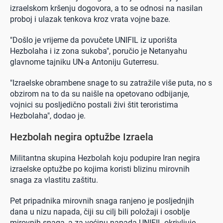
izraelskom kršenju dogovora, a to se odnosi na nasilan
proboj i ulazak tenkova kroz vrata vojne baze.
"Došlo je vrijeme da povučete UNIFIL iz uporišta
Hezbolaha i iz zona sukoba", poručio je Netanyahu
glavnome tajniku UN-a Antoniju Guterresu.
"Izraelske obrambene snage to su zatražile više puta, no s
obzirom na to da su naišle na opetovano odbijanje,
vojnici su posljedično postali živi štit teroristima
Hezbolaha", dodao je.
Hezbolah negira optužbe Izraela
Militantna skupina Hezbolah koju podupire Iran negira
izraelske optužbe po kojima koristi blizinu mirovnih
snaga za vlastitu zaštitu.
Pet pripadnika mirovnih snaga ranjeno je posljednjih
dana u nizu napada, čiji su cilj bili položaji i osoblje
mirovnih snaga, a za većinu napada UNIFIL okrivljuje