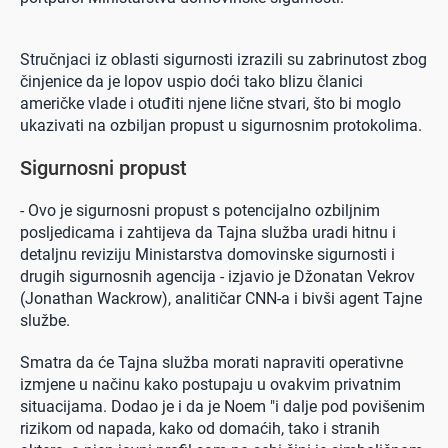
Stručnjaci iz oblasti sigurnosti izrazili su zabrinutost zbog
činjenice da je lopov uspio doći tako blizu članici
američke vlade i otuđiti njene lične stvari, što bi moglo
ukazivati na ozbiljan propust u sigurnosnim protokolima.
Sigurnosni propust
- Ovo je sigurnosni propust s potencijalno ozbiljnim
posljedicama i zahtijeva da Tajna služba uradi hitnu i
detaljnu reviziju Ministarstva domovinske sigurnosti i
drugih sigurnosnih agencija - izjavio je Džonatan Vekrov
(Jonathan Wackrow), analitičar CNN-a i bivši agent Tajne
službe.
Smatra da će Tajna služba morati napraviti operativne
izmjene u načinu kako postupaju u ovakvim privatnim
situacijama. Dodao je i da je Noem "i dalje pod povišenim
rizikom od napada, kako od domaćih, tako i stranih