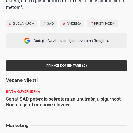
aktera, a njen javni profil sam po sebi čini je simboličnom
metom".
#
BIJELA KUĆA
#
SAD
#
AMERIKA
#
KRISTI NOEM
Dodajte Avaz.ba u omiljene izvore na Google-u.
PRIKAŽI KOMENTARE (2)
Vezane vijesti
BIVŠA GUVERNERKA
Senat SAD potvrdio sekretara za unutrašnju sigurnost:
Noem dijeli Trampove stavove
Marketing