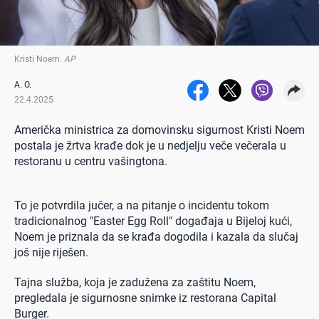
Kristi Noem
.
AP
A. O.
22.4.2025
Američka ministrica za domovinsku sigurnost Kristi Noem
postala je žrtva krađe dok je u nedjelju veče večerala u
restoranu u centru vašingtona.
To je potvrdila jučer, a na pitanje o incidentu tokom
tradicionalnog "Easter Egg Roll" događaja u Bijeloj kući,
Noem je priznala da se krađa dogodila i kazala da slučaj
još nije riješen.
Tajna služba, koja je zadužena za zaštitu Noem,
pregledala je sigurnosne snimke iz restorana Capital
Burger.