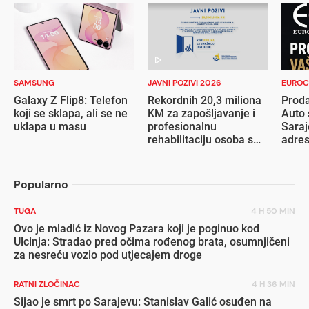
SAMSUNG
JAVNI POZIVI 2026
EUROC
Galaxy Z Flip8: Telefon
Rekordnih 20,3 miliona
Proda
koji se sklapa, ali se ne
KM za zapošljavanje i
Auto 
uklapa u masu
profesionalnu
Saraj
rehabilitaciju osoba s
adre
invaliditetom
Popularno
TUGA
4 H 50 MIN
Ovo je mladić iz Novog Pazara koji je poginuo kod
Ulcinja: Stradao pred očima rođenog brata, osumnjičeni
za nesreću vozio pod utjecajem droge
RATNI ZLOČINAC
4 H 36 MIN
Sijao je smrt po Sarajevu: Stanislav Galić osuđen na