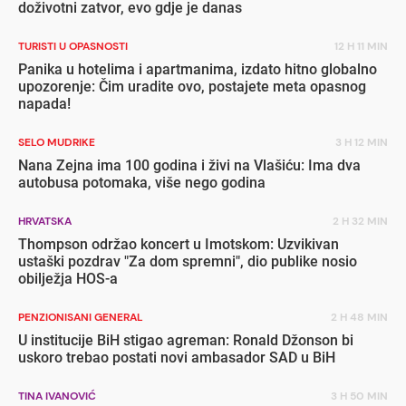
doživotni zatvor, evo gdje je danas
TURISTI U OPASNOSTI
12 H 11 MIN
Panika u hotelima i apartmanima, izdato hitno globalno
upozorenje: Čim uradite ovo, postajete meta opasnog
napada!
SELO MUDRIKE
3 H 12 MIN
Nana Zejna ima 100 godina i živi na Vlašiću: Ima dva
autobusa potomaka, više nego godina
HRVATSKA
2 H 32 MIN
Thompson održao koncert u Imotskom: Uzvikivan
ustaški pozdrav "Za dom spremni", dio publike nosio
obilježja HOS-a
PENZIONISANI GENERAL
2 H 48 MIN
U institucije BiH stigao agreman: Ronald Džonson bi
uskoro trebao postati novi ambasador SAD u BiH
TINA IVANOVIĆ
3 H 50 MIN