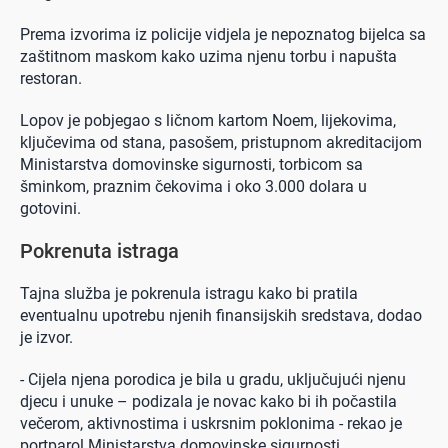
Prema izvorima iz policije vidjela je nepoznatog bijelca sa
zaštitnom maskom kako uzima njenu torbu i napušta
restoran.
Lopov je pobjegao s ličnom kartom Noem, lijekovima,
ključevima od stana, pasošem, pristupnom akreditacijom
Ministarstva domovinske sigurnosti, torbicom sa
šminkom, praznim čekovima i oko 3.000 dolara u
gotovini.
Pokrenuta istraga
Tajna služba je pokrenula istragu kako bi pratila
eventualnu upotrebu njenih finansijskih sredstava, dodao
je izvor.
- Cijela njena porodica je bila u gradu, uključujući njenu
djecu i unuke – podizala je novac kako bi ih počastila
večerom, aktivnostima i uskrsnim poklonima - rekao je
portparol Ministarstva domovinske sigurnosti.