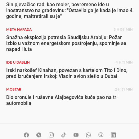
Sin pjevačice radi kao moler, povremeno ide u
inostranstvo na građevinu: "Ostavila ga je kada je imao 4
godine, maltretirali su je"
META NAPADA
3 H 58 MIN
Snažna eksplozija potresla Saudijsku Arabiju: Požar
izbio u važnom energetskom postrojenju, spominje se
napad Huta
IDE U DABLIN
4 H 11 MIN
Irski narkošef Kinahan, povezan s kartelom Tito i Dino,
pred izručenjem Irskoj: Vladin avion sletio u Dubai
MOSTAR
2 H 31 MIN
Dio oronule i ruševne Alajbegovića kuće pao na tri
automobila