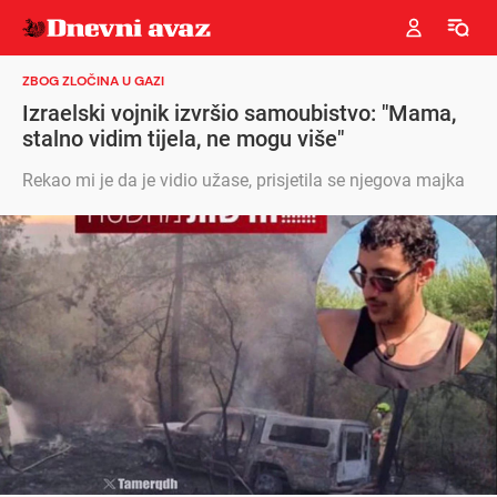
ZBOG ZLOČINA U GAZI
Izraelski vojnik izvršio samoubistvo: "Mama,
stalno vidim tijela, ne mogu više"
Rekao mi je da je vidio užase, prisjetila se njegova majka