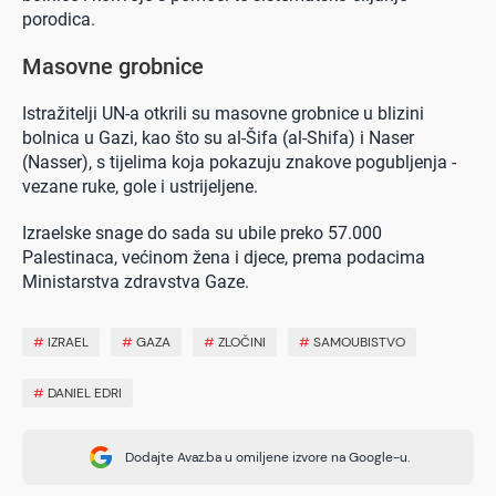
porodica.
Masovne grobnice
Istražitelji UN-a otkrili su masovne grobnice u blizini
bolnica u Gazi, kao što su al-Šifa (al-Shifa) i Naser
(Nasser), s tijelima koja pokazuju znakove pogubljenja -
vezane ruke, gole i ustrijeljene.
Izraelske snage do sada su ubile preko 57.000
Palestinaca, većinom žena i djece, prema podacima
Ministarstva zdravstva Gaze.
#
IZRAEL
#
GAZA
#
ZLOČINI
#
SAMOUBISTVO
#
DANIEL EDRI
Dodajte Avaz.ba u omiljene izvore na Google-u.