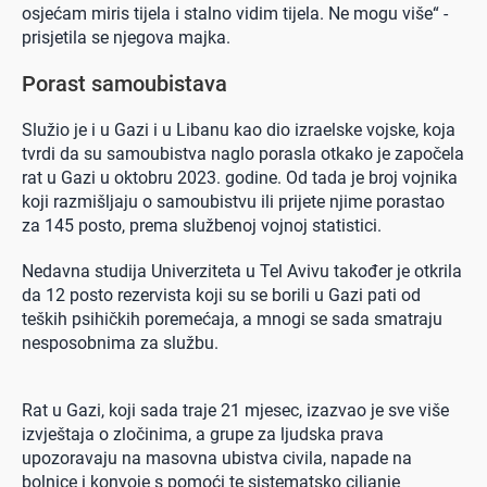
osjećam miris tijela i stalno vidim tijela. Ne mogu više“ -
prisjetila se njegova majka.
Porast samoubistava
Služio je i u Gazi i u Libanu kao dio izraelske vojske, koja
tvrdi da su samoubistva naglo porasla otkako je započela
rat u Gazi u oktobru 2023. godine. Od tada je broj vojnika
koji razmišljaju o samoubistvu ili prijete njime porastao
za 145 posto, prema službenoj vojnoj statistici.
Nedavna studija Univerziteta u Tel Avivu također je otkrila
da 12 posto rezervista koji su se borili u Gazi pati od
teških psihičkih poremećaja, a mnogi se sada smatraju
nesposobnima za službu.
Rat u Gazi, koji sada traje 21 mjesec, izazvao je sve više
izvještaja o zločinima, a grupe za ljudska prava
upozoravaju na masovna ubistva civila, napade na
bolnice i konvoje s pomoći te sistematsko ciljanje