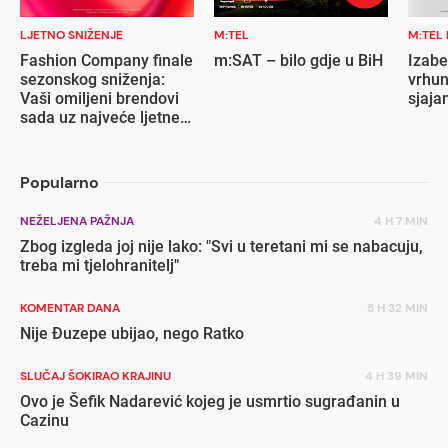
LJETNO SNIŽENJE
M:TEL
M:TEL
Fashion Company finale
m:SAT – bilo gdje u BiH
Izabe
sezonskog sniženja:
vrhun
Vaši omiljeni brendovi
sjaja
sada uz najveće ljetne
popuste
Popularno
NEŽELJENA PAŽNJA
4 H 7 MIN
Zbog izgleda joj nije lako: "Svi u teretani mi se nabacuju,
treba mi tjelohranitelj"
KOMENTAR DANA
5 H 32 MIN
Nije Đuzepe ubijao, nego Ratko
SLUČAJ ŠOKIRAO KRAJINU
4 H 39 MIN
Ovo je Šefik Nadarević kojeg je usmrtio sugrađanin u
Cazinu