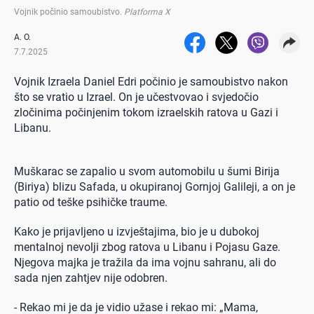
Vojnik počinio samoubistvo
.
Platforma X
A. O.
7.7.2025
Vojnik Izraela Daniel Edri počinio je samoubistvo nakon
što se vratio u Izrael. On je učestvovao i svjedočio
zločinima počinjenim tokom izraelskih ratova u Gazi i
Libanu.
Muškarac se zapalio u svom automobilu u šumi Birija
(Biriya) blizu Safada, u okupiranoj Gornjoj Galileji, a on je
patio od teške psihičke traume.
Kako je prijavljeno u izvještajima, bio je u dubokoj
mentalnoj nevolji zbog ratova u Libanu i Pojasu Gaze.
Njegova majka je tražila da ima vojnu sahranu, ali do
sada njen zahtjev nije odobren.
- Rekao mi je da je vidio užase i rekao mi: „Mama,