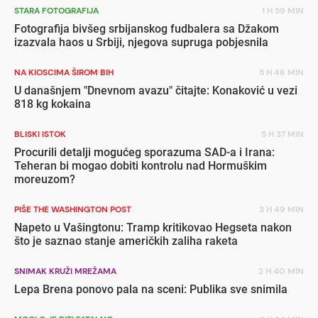
STARA FOTOGRAFIJA
1 H 59 MIN
Fotografija bivšeg srbijanskog fudbalera sa Džakom
izazvala haos u Srbiji, njegova supruga pobjesnila
NA KIOSCIMA ŠIROM BIH
5 H 46 MIN
U današnjem "Dnevnom avazu" čitajte: Konaković u vezi
818 kg kokaina
BLISKI ISTOK
5 H 37 MIN
Procurili detalji mogućeg sporazuma SAD-a i Irana:
Teheran bi mogao dobiti kontrolu nad Hormuškim
moreuzom?
PIŠE THE WASHINGTON POST
3 H 49 MIN
Napeto u Vašingtonu: Tramp kritikovao Hegseta nakon
što je saznao stanje američkih zaliha raketa
SNIMAK KRUŽI MREŽAMA
2 H 40 MIN
Lepa Brena ponovo pala na sceni: Publika sve snimila