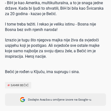
- BiH je kao Amerika, multikulturalna, a to je snaga jedne
države. Kada bi ljudi to shvatili, BiH bi bila kao Švicarska
za 20 godina - kazao je Bečić.
I tome treba težiti. I rekao je veliku istinu - Bosna nije
Bosna bez svih njenih naroda!
Izrazio je tugu što njegova majka nije živa da svjedoči
uspjehu koji je postigao. Ali svjedoče sve ostale majke
koje samo najbolje za svoju djecu žele, a Bečić im je
inspiracija. Heroj nacije.
Bečić je rođen u Ključu, ima suprugu i sina.
#
SAMIR BEČIĆ
Dodajte Avaz.ba u omiljene izvore na Google-u.