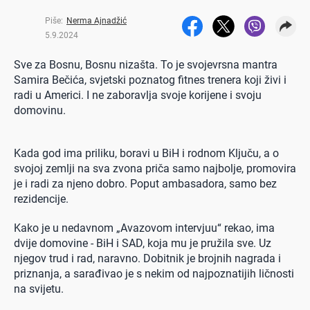
Piše:
Nerma Ajnadžić
5.9.2024
Sve za Bosnu, Bosnu nizašta. To je svojevrsna mantra
Samira Bečića, svjetski poznatog fitnes trenera koji živi i
radi u Americi. I ne zaboravlja svoje korijene i svoju
domovinu.
Kada god ima priliku, boravi u BiH i rodnom Ključu, a o
svojoj zemlji na sva zvona priča samo najbolje, promovira
je i radi za njeno dobro. Poput ambasadora, samo bez
rezidencije.
Kako je u nedavnom „Avazovom intervjuu“ rekao, ima
dvije domovine - BiH i SAD, koja mu je pružila sve. Uz
njegov trud i rad, naravno. Dobitnik je brojnih nagrada i
priznanja, a sarađivao je s nekim od najpoznatijih ličnosti
na svijetu.