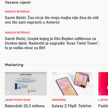
Vezane vijesti
AVAZOV INTERVJU
Samir Bečić: Žao mi je što moja majka nije živa da vidi
ovo što sam napravio u Americi
AVAZOV INTERVJU
Samir Bečić, čovjek kojeg je Džo Bajden odlikovao za
životno djelo: Radončić je sagradio "Avaz Twist Tower",
to je velika stvar za BiH
Marketing
JAVNI POZIVI 2026
SAMSUNG
LJETN
Rekordnih 20,3 miliona
Galaxy Z Flip8: Telefon
Fashi