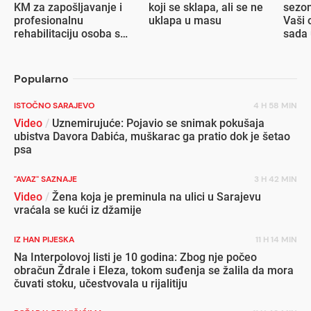
KM za zapošljavanje i
koji se sklapa, ali se ne
sezon
profesionalnu
uklapa u masu
Vaši 
rehabilitaciju osoba s
sada 
invaliditetom
popu
Popularno
ISTOČNO SARAJEVO
4 H 58 MIN
Video
/
Uznemirujuće: Pojavio se snimak pokušaja
ubistva Davora Dabića, muškarac ga pratio dok je šetao
psa
"AVAZ" SAZNAJE
3 H 42 MIN
Video
/
Žena koja je preminula na ulici u Sarajevu
vraćala se kući iz džamije
IZ HAN PIJESKA
11 H 14 MIN
Na Interpolovoj listi je 10 godina: Zbog nje počeo
obračun Ždrale i Eleza, tokom suđenja se žalila da mora
čuvati stoku, učestvovala u rijalitiju