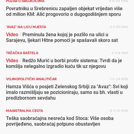
POŽAR U GRUJIČIĆIMA
11 H 49 MIN
Povratniku u Srebrenicu zapaljen objekat vrijedan više
od milion KM: Alić progovorio o dugogodišnjem sporu
"AVAZ" NA LICU MJESTA
3 H 55 MIN
Video
/
Preminula žena kojoj je pozlilo na ulici u
Sarajevu, ljekari Hitne pomoći je spašavali skoro sat
TRŽAČKA RAŠTELA
4 H 8 MIN
Video
/
Redžo Murić u borbi protiv sistema: Tvrdi da je
komšija nelegalno izgradio kuću tik uz njegovu
VOJNOPOLITIČKI ANALITIČAR
7 H 24 MIN
Hamza Višća o posjeti Zelenskog Srbiji za "Avaz": Svi koji
imalo razmišljaju se pozicioniraju, samo su bh. vlasti u
predizbornom sevdahu
MAGISTRALNA CESTA
8 H 10 MIN
Teška saobraćajna nesreća kod Stoca: Više osoba
povrijeđeno, saobraćaj potpuno obustavljen