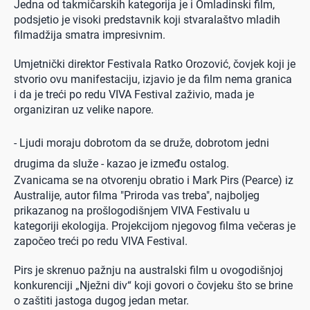
Jedna od takmičarskih kategorija je i Omladinski film,
podsjetio je visoki predstavnik koji stvaralaštvo mladih
filmadžija smatra impresivnim.
Umjetnički direktor Festivala Ratko Orozović, čovjek koji je
stvorio ovu manifestaciju, izjavio je da film nema granica
i da je treći po redu VIVA Festival zaživio, mada je
organiziran uz velike napore.
- Ljudi moraju dobrotom da se druže, dobrotom jedni
drugima da služe - kazao je između ostalog.
Zvanicama se na otvorenju obratio i Mark Pirs (Pearce) iz
Australije, autor filma "Priroda vas treba", najboljeg
prikazanog na prošlogodišnjem VIVA Festivalu u
kategoriji ekologija. Projekcijom njegovog filma večeras je
započeo treći po redu VIVA Festival.
Pirs je skrenuo pažnju na australski film u ovogodišnjoj
konkurenciji „Nježni div“ koji govori o čovjeku što se brine
o zaštiti jastoga dugog jedan metar.