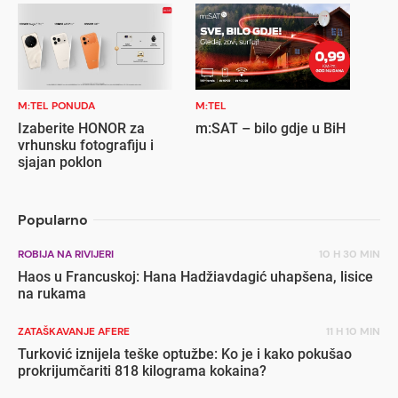
M:TEL PONUDA
M:TEL
Izaberite HONOR za
m:SAT – bilo gdje u BiH
vrhunsku fotografiju i
sjajan poklon
Popularno
ROBIJA NA RIVIJERI
10 H 30 MIN
Haos u Francuskoj: Hana Hadžiavdagić uhapšena, lisice
na rukama
ZATAŠKAVANJE AFERE
11 H 10 MIN
Turković iznijela teške optužbe: Ko je i kako pokušao
prokrijumčariti 818 kilograma kokaina?