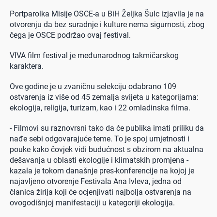
Portparolka Misije OSCE-a u BiH Željka Šulc izjavila je na
otvorenju da bez suradnje i kulture nema sigurnosti, zbog
čega je OSCE podržao ovaj festival.
VIVA film festival je međunarodnog takmičarskog
karaktera.
Ove godine je u zvaničnu selekciju odabrano 109
ostvarenja iz više od 45 zemalja svijeta u kategorijama:
ekologija, religija, turizam, kao i 22 omladinska filma.
- Filmovi su raznovrsni tako da će publika imati priliku da
nađe sebi odgovarajuće teme. To je spoj umjetnosti i
pouke kako čovjek vidi budućnost s obzirom na aktualna
dešavanja u oblasti ekologije i klimatskih promjena -
kazala je tokom današnje pres-konferencije na kojoj je
najavljeno otvorenje Festivala Ana Ivleva, jedna od
članica žirija koji će ocjenjivati najbolja ostvarenja na
ovogodišnjoj manifestaciji u kategoriji ekologija.