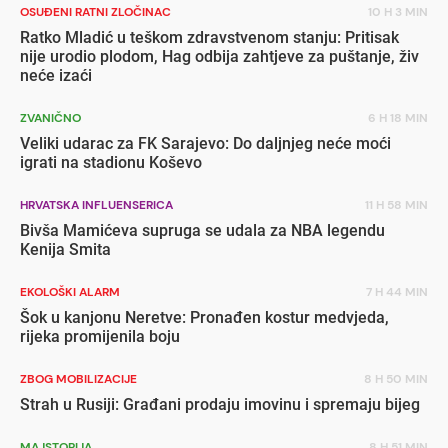
OSUĐENI RATNI ZLOČINAC
10 H 3 MIN
Ratko Mladić u teškom zdravstvenom stanju: Pritisak
nije urodio plodom, Hag odbija zahtjeve za puštanje, živ
neće izaći
ZVANIČNO
6 H 18 MIN
Veliki udarac za FK Sarajevo: Do daljnjeg neće moći
igrati na stadionu Koševo
HRVATSKA INFLUENSERICA
11 H 58 MIN
Bivša Mamićeva supruga se udala za NBA legendu
Kenija Smita
EKOLOŠKI ALARM
7 H 44 MIN
Šok u kanjonu Neretve: Pronađen kostur medvjeda,
rijeka promijenila boju
ZBOG MOBILIZACIJE
8 H 50 MIN
Strah u Rusiji: Građani prodaju imovinu i spremaju bijeg
MAJSTORIJA
8 H 51 MIN