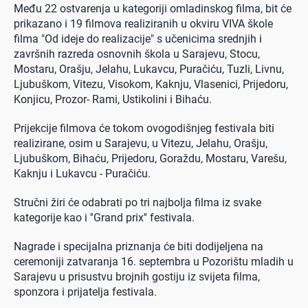
Među 22 ostvarenja u kategoriji omladinskog filma, bit će
prikazano i 19 filmova realiziranih u okviru VIVA škole
filma "Od ideje do realizacije" s učenicima srednjih i
završnih razreda osnovnih škola u Sarajevu, Stocu,
Mostaru, Orašju, Jelahu, Lukavcu, Puračiću, Tuzli, Livnu,
Ljubuškom, Vitezu, Visokom, Kaknju, Vlasenici, Prijedoru,
Konjicu, Prozor- Rami, Ustikolini i Bihaću.
Prijekcije filmova će tokom ovogodišnjeg festivala biti
realizirane, osim u Sarajevu, u Vitezu, Jelahu, Orašju,
Ljubuškom, Bihaću, Prijedoru, Goraždu, Mostaru, Varešu,
Kaknju i Lukavcu - Puračiću.
Stručni žiri će odabrati po tri najbolja filma iz svake
kategorije kao i ''Grand prix'' festivala.
Nagrade i specijalna priznanja će biti dodijeljena na
ceremoniji zatvaranja 16. septembra u Pozorištu mladih u
Sarajevu u prisustvu brojnih gostiju iz svijeta filma,
sponzora i prijatelja festivala.