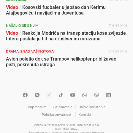
Video
/
Kosovski fudbaler uljepšao dan Kerimu
Alajbegoviću i navijačima Juventusa
NAŠALIO SE S NJIM
7 H 43 MIN
Video
/
Reakcija Modrića na transplataciju kose zvijezde
Intera postala je hit na društvenim mrežama
DRAMA IZNAD VAŠINGTONA
7 H 50 MIN
Avion poletio dok se Trampov helikopter približavao
pisti, pokrenuta istraga
Impressum
Oglašavanje
Uslovi korištenja
Politika privatnosti
Kontakt
Vlasnik autorskih prava © avaz-roto press d.o.o.
ISSN 1840-3522.
Zabranjeno preuzimanje sadržaja bez dozvole izdavača.