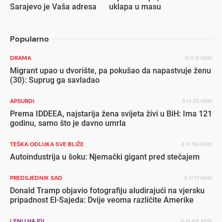
Sarajevo je Vaša adresa
uklapa u masu
Popularno
DRAMA
5 H 9 MIN
Migrant upao u dvorište, pa pokušao da napastvuje ženu
(30): Suprug ga savladao
APSURDI
5 H 35 MIN
Prema IDDEEA, najstarija žena svijeta živi u BiH: Ima 121
godinu, samo što je davno umrla
TEŠKA ODLUKA SVE BLIŽE
4 H 59 MIN
Autoindustrija u šoku: Njemački gigant pred stečajem
PREDSJEDNIK SAD
5 H 17 MIN
Donald Tramp objavio fotografiju aludirajući na vjersku
pripadnost El-Sajeda: Dvije veoma različite Amerike
LENI I HAJDI
4 H 48 MIN