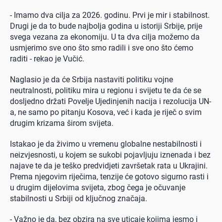
- Imamo dva cilja za 2026. godinu. Prvi je mir i stabilnost.
Drugi je da to bude najbolja godina u istoriji Srbije, prije
svega vezana za ekonomiju. U ta dva cilja možemo da
usmjerimo sve ono što smo radili i sve ono što ćemo
raditi - rekao je Vučić.
Naglasio je da će Srbija nastaviti politiku vojne
neutralnosti, politiku mira u regionu i svijetu te da će se
dosljedno držati Povelje Ujedinjenih nacija i rezolucija UN-
a, ne samo po pitanju Kosova, već i kada je riječ o svim
drugim krizama širom svijeta.
Istakao je da živimo u vremenu globalne nestabilnosti i
neizvjesnosti, u kojem se sukobi pojavljuju iznenada i bez
najave te da je teško predvidjeti završetak rata u Ukrajini.
Prema njegovim riječima, tenzije će gotovo sigurno rasti i
u drugim dijelovima svijeta, zbog čega je očuvanje
stabilnosti u Srbiji od ključnog značaja.
- Važno je da, bez obzira na sve uticaje kojima jesmo i