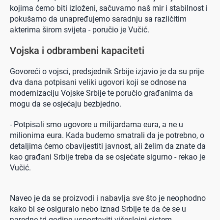
kojima ćemo biti izloženi, sačuvamo naš mir i stabilnost i
pokušamo da unapređujemo saradnju sa različitim
akterima širom svijeta - poručio je Vučić.
Vojska i odbrambeni kapaciteti
Govoreći o vojsci, predsjednik Srbije izjavio je da su prije
dva dana potpisani veliki ugovori koji se odnose na
modernizaciju Vojske Srbije te poručio građanima da
mogu da se osjećaju bezbjedno.
- Potpisali smo ugovore u milijardama eura, a ne u
milionima eura. Kada budemo smatrali da je potrebno, o
detaljima ćemo obavijestiti javnost, ali želim da znate da
kao građani Srbije treba da se osjećate sigurno - rekao je
Vučić.
Naveo je da se proizvodi i nabavlja sve što je neophodno
kako bi se osiguralo nebo iznad Srbije te da će se u
naredne tri godine uspostaviti višeslojni sistem