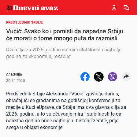
PREDSJEDNIK SRBIJE
Vučić: Svako ko i pomisli da napadne Srbiju
će morati o tome mnogo puta da razmisli
Dva cilja za 2026. godinu su mir i stabilnost i najbolja
godina za ekonomiju, rekao je
+
2
Anadolija
30.12.2025
Predsjednik Srbije Aleksandar Vučić izjavio je danas,
obraćajući se građanima na godišnjoj konferenciji za
medije u Kući eUprave, da Srbija ima dva glavna cilja za
2026. godinu, a to su očuvanje mira i stabilnosti te da
naredna godina bude najbolja u historiji zemlje, prije
svega u oblasti ekonomije.