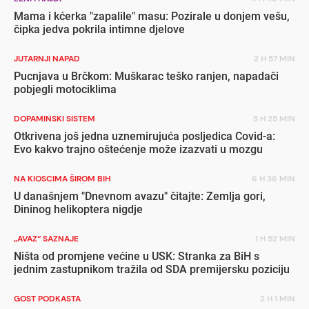
Mama i kćerka "zapalile" masu: Pozirale u donjem vešu,
čipka jedva pokrila intimne djelove
JUTARNJI NAPAD
2 H 57 MIN
Pucnjava u Brčkom: Muškarac teško ranjen, napadači
pobjegli motociklima
DOPAMINSKI SISTEM
5 H 25 MIN
Otkrivena još jedna uznemirujuća posljedica Covid-a:
Evo kakvo trajno oštećenje može izazvati u mozgu
NA KIOSCIMA ŠIROM BIH
6 H 36 MIN
U današnjem "Dnevnom avazu" čitajte: Zemlja gori,
Dininog helikoptera nigdje
„AVAZ“ SAZNAJE
1 H 52 MIN
Ništa od promjene većine u USK: Stranka za BiH s
jednim zastupnikom tražila od SDA premijersku poziciju
GOST PODKASTA
2 H 1 MIN