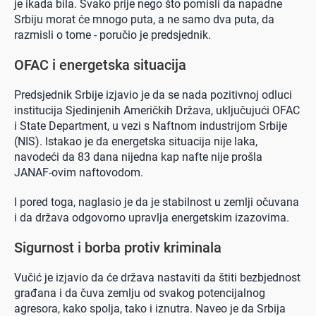
je ikada bila. Svako prije nego što pomisli da napadne
Srbiju morat će mnogo puta, a ne samo dva puta, da
razmisli o tome - poručio je predsjednik.
OFAC i energetska situacija
Predsjednik Srbije izjavio je da se nada pozitivnoj odluci
institucija Sjedinjenih Američkih Država, uključujući OFAC
i State Department, u vezi s Naftnom industrijom Srbije
(NIS). Istakao je da energetska situacija nije laka,
navodeći da 83 dana nijedna kap nafte nije prošla
JANAF-ovim naftovodom.
I pored toga, naglasio je da je stabilnost u zemlji očuvana
i da država odgovorno upravlja energetskim izazovima.
Sigurnost i borba protiv kriminala
Vučić je izjavio da će država nastaviti da štiti bezbjednost
građana i da čuva zemlju od svakog potencijalnog
agresora, kako spolja, tako i iznutra. Naveo je da Srbija