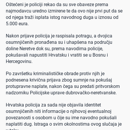
Oštećeni je policiji rekao da su sve obaveze prema
najmodavcu uredno izmirene te da ovo nije prvi put da se
od njega traži isplata istog navodnog duga u iznosu od
5.000 eura.
Nakon prijave policija je raspisala potragu, a dvojica
osumnjičenih pronađena su i uhapšena na području
doline Neretve dok su, prema navodima policije,
pokušavali napustiti Hrvatsku i vratiti se u Bosnu i
Hercegovinu.
Po završetku kriminalističke obrade protiv njih je
podnesena krivična prijava zbog sumnje na pokušaj
protupravne naplate, nakon čega su predati pritvorskom
nadzorniku Policijske uprave dubrovačko-neretvanske.
Hrvatska policija za sada nije objavila identitet
osumnjičenih niti informacije o njihovoj eventualnoj
povezanosti s osobom u čije su ime navodno pokušali
naplatiti dug. Istraga o svim okolnostima ovog slučaja je