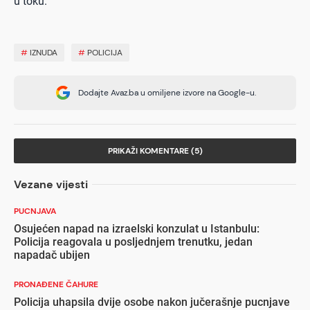
u toku.
#
IZNUDA
#
POLICIJA
Dodajte Avaz.ba u omiljene izvore na Google-u.
PRIKAŽI KOMENTARE (5)
Vezane vijesti
PUCNJAVA
Osujećen napad na izraelski konzulat u Istanbulu:
Policija reagovala u posljednjem trenutku, jedan
napadač ubijen
PRONAĐENE ČAHURE
Policija uhapsila dvije osobe nakon jučerašnje pucnjave