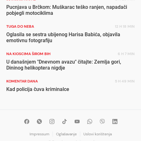
Pucnjava u Brčkom: Muškarac teško ranjen, napadači
pobjegli motociklima
TUGA DO NEBA
12 H 18 MIN
Oglasila se sestra ubijenog Harisa Babića, objavila
emotivnu fotografiju
NA KIOSCIMA ŠIROM BIH
6 H 7 MIN
U današnjem "Dnevnom avazu" čitajte: Zemlja gori,
Dininog helikoptera nigdje
KOMENTAR DANA
5 H 49 MIN
Kad policija čuva kriminalce
Impressum
Oglašavanje
Uslovi korištenja