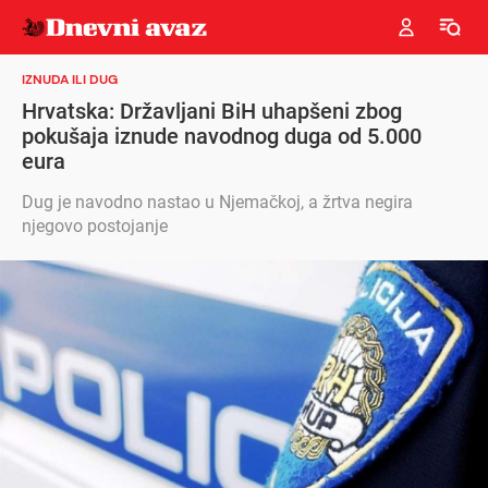
IZNUDA ILI DUG
Hrvatska: Državljani BiH uhapšeni zbog
pokušaja iznude navodnog duga od 5.000
eura
Dug je navodno nastao u Njemačkoj, a žrtva negira
njegovo postojanje