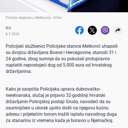
Policija reagirala u Metkoviću
.
FENA
R.U.
8.7.2026
Policijski službenici Policijske stanice Metković uhapsili
su dvojicu državljana Bosne i Hercegovine, starosti 31 i
24 godine, zbog sumnje da su pokušali protupravno
naplatiti nepostojeći dug od 5.000 eura od hrvatskog
državljanina.
Kako je saopćila Policijska uprava dubrovačko-
neretvanska, slučaj je prijavio 32-godišnji hrvatski
državljanin Policijskoj postaji Gruda, navodeći da su
osumnjičeni u utorak ujutro došli na njegovu kućnu
adresu i prijetećim tonom tražili isplatu navodnog duga
za stanarinu iz vremena kada je boravio u Njemačkoj.