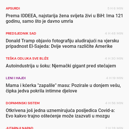
APSURDI
5 H 6 MIN
Prema IDDEEA, najstarija žena svijeta živi u BiH: Ima 121
godinu, samo što je davno umrla
PREDSJEDNIK SAD
4 H 48 MIN
Donald Tramp objavio fotografiju aludirajući na vjersku
pripadnost El-Sajeda: Dvije veoma različite Amerike
TEŠKA ODLUKA SVE BLIŽE
4 H 30 MIN
Autoindustrija u šoku: Njemački gigant pred stečajem
LENI I HAJDI
4 H 19 MIN
Mama i kćerka "zapalile" masu: Pozirale u donjem vešu,
čipka jedva pokrila intimne djelove
DOPAMINSKI SISTEM
4 H 56 MIN
Otkrivena još jedna uznemirujuća posljedica Covid-a:
Evo kakvo trajno oštećenje može izazvati u mozgu
JUTARNJI NAPAD
2 H 28 MIN