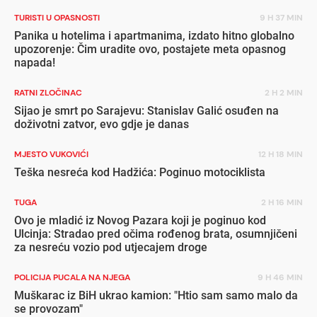
TURISTI U OPASNOSTI
9 H 37 MIN
Panika u hotelima i apartmanima, izdato hitno globalno
upozorenje: Čim uradite ovo, postajete meta opasnog
napada!
RATNI ZLOČINAC
2 H 2 MIN
Sijao je smrt po Sarajevu: Stanislav Galić osuđen na
doživotni zatvor, evo gdje je danas
MJESTO VUKOVIĆI
12 H 18 MIN
Teška nesreća kod Hadžića: Poginuo motociklista
TUGA
2 H 16 MIN
Ovo je mladić iz Novog Pazara koji je poginuo kod
Ulcinja: Stradao pred očima rođenog brata, osumnjičeni
za nesreću vozio pod utjecajem droge
POLICIJA PUCALA NA NJEGA
9 H 46 MIN
Muškarac iz BiH ukrao kamion: "Htio sam samo malo da
se provozam"