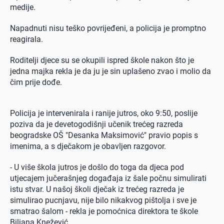
medije.
Napadnuti nisu teško povrijeđeni, a policija je promptno
reagirala.
Roditelji djece su se okupili ispred škole nakon što je
jedna majka rekla je da ju je sin uplašeno zvao i molio da
čim prije dođe.
Policija je intervenirala i ranije jutros, oko 9:50, poslije
poziva da je devetogodišnji učenik trećeg razreda
beogradske OŠ "Desanka Maksimović" pravio popis s
imenima, a s dječakom je obavljen razgovor.
- U više škola jutros je došlo do toga da djeca pod
utjecajem jučerašnjeg događaja iz šale počnu simulirati
istu stvar. U našoj školi dječak iz trećeg razreda je
simulirao pucnjavu, nije bilo nikakvog pištolja i sve je
smatrao šalom - rekla je pomoćnica direktora te škole
Biljana Knežević.