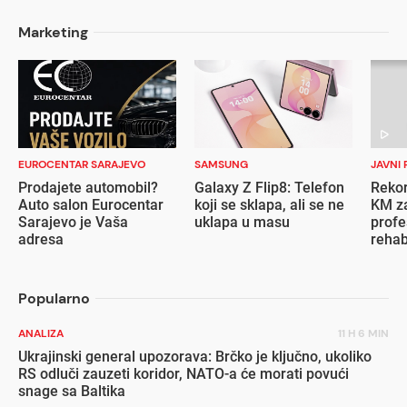
Marketing
EUROCENTAR SARAJEVO
SAMSUNG
JAVNI 
Prodajete automobil?
Galaxy Z Flip8: Telefon
Rekor
Auto salon Eurocentar
koji se sklapa, ali se ne
KM za
Sarajevo je Vaša
uklapa u masu
profe
adresa
rehab
inval
Popularno
ANALIZA
11 H 6 MIN
Ukrajinski general upozorava: Brčko je ključno, ukoliko
RS odluči zauzeti koridor, NATO-a će morati povući
snage sa Baltika