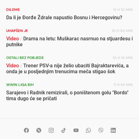
DILEME
12 H 10 MIN
Da li je Đorđe Ždrale napustio Bosnu i Hercegovinu?
UHAPŠEN JE
10 H 54 MIN
Video
/
Drama na letu: Muškarac nasrnuo na stjuardesu i
putnike
OSTALI BEZ POBJEDE
10 H 16 MIN
Video
/
Trener PSV-a nije želio ubaciti Bajraktarevića, a
onda je u posljednjim trenucima meča stigao šok
WWIN LIGA BIH
11 H 53 MIN
Sarajevo i Radnik remizirali, o poništenom golu "Bordo"
tima dugo će se pričati