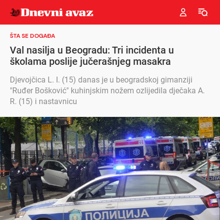
ŠTA SE DOGAĐA
Val nasilja u Beogradu: Tri incidenta u
školama poslije jučerašnjeg masakra
Djevojčica L. I. (15) danas je u beogradskoj gimanziji
"Ruđer Bošković" kuhinjskim nožem ozlijedila dječaka A.
R. (15) i nastavnicu