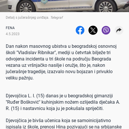
Detalj s jučerašnjeg uviđaja
.
Telegraf
FENA
4.5.2023
Dan nakon masovnog ubistva u beogradskoj osnovnoj
školi "Vladislav Ribnikar", mediji u četvrtak bilježe tri
odvojena incidenta u tri škole na području Beograda
vezana uz vršnjačko nasilje i oružje, što je, nakon
jučerašnje tragedije, izazvalo novu bojazan i privuklo
veliku pažnju.
Djevojčica L. I. (15) danas je u beogradskoj gimanziji
"Ruđer Bošković" kuhinjskim nožem ozlijedila dječaka A.
R. (15) i nastavnicu koja ju je pokušala spriječiti.
Djevojčica je bivša učenica koja se samoinicijativno
ispisala iz škole, prenosi Hina pozivajući se na srbijanske