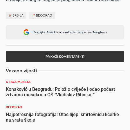
#
SRBIJA
#
BEOGRAD
Dodajte Avaz.ba u omiljene izvore na Google-u.
PRIKAŽI KOMENTARE (1)
Vezane vijesti
S LICA MJESTA
Konaković u Beogradu: Položio cvijeće i odao počast
žrtvama masakra u OŠ "Vladislav Ribnikar"
BEOGRAD
Najpotresnija fotografija: Otac lijepi smrtovnicu kćerke
na vrata škole