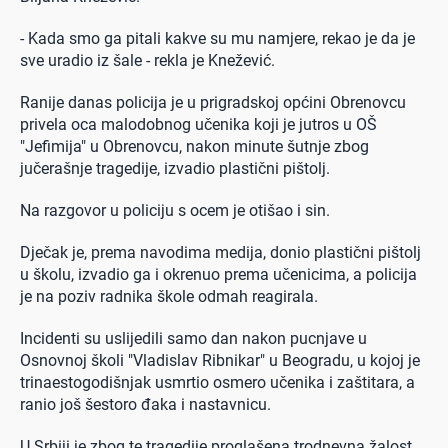
- Kada smo ga pitali kakve su mu namjere, rekao je da je
sve uradio iz šale - rekla je Knežević.
Ranije danas policija je u prigradskoj općini Obrenovcu
privela oca malodobnog učenika koji je jutros u OŠ
"Jefimija" u Obrenovcu, nakon minute šutnje zbog
jučerašnje tragedije, izvadio plastični pištolj.
Na razgovor u policiju s ocem je otišao i sin.
Dječak je, prema navodima medija, donio plastični pištolj
u školu, izvadio ga i okrenuo prema učenicima, a policija
je na poziv radnika škole odmah reagirala.
Incidenti su uslijedili samo dan nakon pucnjave u
Osnovnoj školi "Vladislav Ribnikar" u Beogradu, u kojoj je
trinaestogodišnjak usmrtio osmero učenika i zaštitara, a
ranio još šestoro đaka i nastavnicu.
U Srbiji je zbog te tragedije proglašena trodnevna žalost.