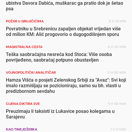
ubistva Davora Dabića, muškarac ga pratio dok je šetao
psa
POŽAR U GRUJIČIĆIMA
8 H 15 MIN
Povratniku u Srebrenicu zapaljen objekat vrijedan više
od milion KM: Alić progovorio o dugogodišnjem sporu
MAGISTRALNA CESTA
4 H 36 MIN
Teška saobraćajna nesreća kod Stoca: Više osoba
povrijeđeno, saobraćaj potpuno obustavljen
VOJNOPOLITIČKI ANALITIČAR
3 H 50 MIN
Hamza Višća o posjeti Zelenskog Srbiji za "Avaz": Svi koji
imalo razmišljaju se pozicioniraju, samo su bh. vlasti u
predizbornom sevdahu
CIJENA DIKTIRA SVE
5 H 58 MIN
Preuzimaju li taksisti iz Lukavice posao kolegama u
Sarajevu
KAO TINEJDŽERKA
7 H 11 MIN