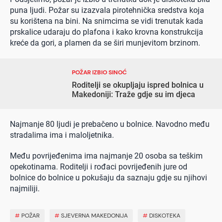
puna ljudi. Požar su izazvala pirotehnička sredstva koja
su korištena na bini. Na snimcima se vidi trenutak kada
prskalice udaraju do plafona i kako krovna konstrukcija
kreće da gori, a plamen da se širi munjevitom brzinom.
POŽAR IZBIO SINOĆ
Roditelji se okupljaju ispred bolnica u
Makedoniji: Traže gdje su im djeca
Najmanje 80 ljudi je prebačeno u bolnice. Navodno među
stradalima ima i maloljetnika.
Među povrijeđenima ima najmanje 20 osoba sa teškim
opekotinama. Roditelji i rođaci povrijeđenih jure od
bolnice do bolnice u pokušaju da saznaju gdje su njihovi
najmiliji.
#
POŽAR
#
SJEVERNA MAKEDONIJA
#
DISKOTEKA