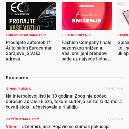
EUROCENTAR SARAJEVO
LJETNO SNIŽENJE
SAMS
Prodajete automobil?
Fashion Company finale
Galax
Auto salon Eurocentar
sezonskog sniženja:
koji s
Sarajevo je Vaša
Vaši omiljeni brendovi
ukla
adresa
sada uz najveće ljetne
popuste
Popularno
IZ HAN PIJESKA
7 H 40 MIN
Na Interpolovoj listi je 10 godina: Zbog nje počeo
obračun Ždrale i Eleza, tokom suđenja se žalila da mora
čuvati stoku, učestvovala u rijalitiju
ISTOČNO SARAJEVO
1 H 24 MIN
Video
/
Uznemirujuće: Pojavio se snimak pokušaja