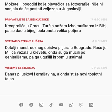
Možete li pogoditi ko je pjevačica sa fotografije: Nije ni
sanjala da će postati zvijezda u Jugoslaviji
PRIHVATILIŠTE ZA BESKUĆNIKE
7 H 20 MIN
Krvoproliće u Gracu: Turčin nožem izbo muškarca iz BiH,
pa se dao u bijeg, pokrenuta velika potjera
SCENARIO STRAVE I UŽASA
4 H 51 MIN
Detalji monstruoznog ubistva piljara u Beogradu: Rašu je
Milica vezala u krevetu, onda su ga mučili po
genitalijama, pa ga ugušili krpom u ustima!
VRIJEME SE MIJENJA
9 H 23 MIN
Danas pljuskovi i grmljavina, a onda stiže novi toplotni
talas