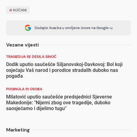
#
KOČANI
Dodajte Avaz.ba u omiljene izvore na Google-u.
Vezane vijesti
TRAGEDIJA SE DESILA SINOĆ
Dodik uputio saučešće Siljanovskoj-Davkovoj: Bol koji
osjećaju Vaš narod i porodice stradalih duboko nas
pogađa
POGINULA 51 OSOBA
Milatović uputio saučešće predsjednici Sjeverne
Makedonije: "Nijemi zbog ove tragedije, duboko
saosjećamo i dijelimo tugu"
Marketing