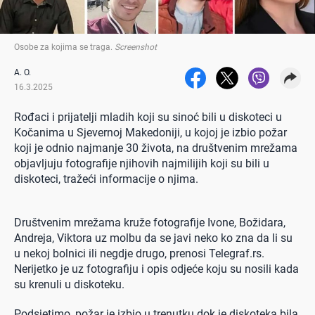
Osobe za kojima se traga
.
Screenshot
A. O.
16.3.2025
Rođaci i prijatelji mladih koji su sinoć bili u diskoteci u
Kočanima u Sjevernoj Makedoniji, u kojoj je izbio požar
koji je odnio najmanje 30 života, na društvenim mrežama
objavljuju fotografije njihovih najmilijih koji su bili u
diskoteci, tražeći informacije o njima.
Društvenim mrežama kruže fotografije Ivone, Božidara,
Andreja, Viktora uz molbu da se javi neko ko zna da li su
u nekoj bolnici ili negdje drugo, prenosi Telegraf.rs.
Nerijetko je uz fotografiju i opis odjeće koju su nosili kada
su krenuli u diskoteku.
Podsjetimo, požar je izbio u trenutku dok je diskoteka bila