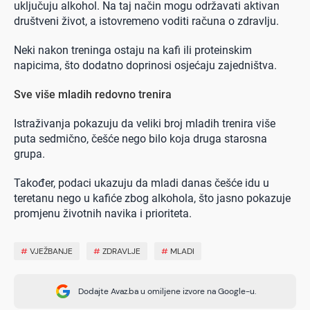
uključuju alkohol. Na taj način mogu održavati aktivan
društveni život, a istovremeno voditi računa o zdravlju.
Neki nakon treninga ostaju na kafi ili proteinskim
napicima, što dodatno doprinosi osjećaju zajedništva.
Sve više mladih redovno trenira
Istraživanja pokazuju da veliki broj mladih trenira više
puta sedmično, češće nego bilo koja druga starosna
grupa.
Također, podaci ukazuju da mladi danas češće idu u
teretanu nego u kafiće zbog alkohola, što jasno pokazuje
promjenu životnih navika i prioriteta.
#
VJEŽBANJE
#
ZDRAVLJE
#
MLADI
Dodajte Avaz.ba u omiljene izvore na Google-u.