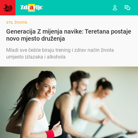
STIL ŽIVOTA
Generacija Z mijenja navike: Teretana postaje
novo mjesto druženja
Mladi sve češće biraju trening i zdrav način života
umjesto izlazaka i alkohola