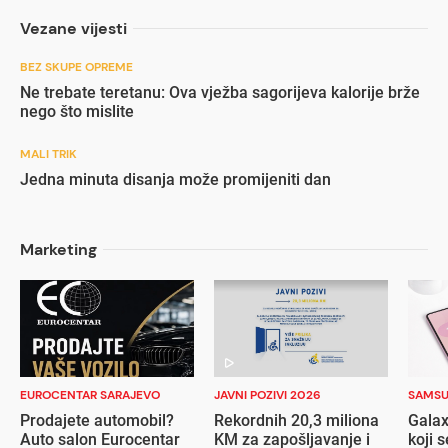
Vezane vijesti
BEZ SKUPE OPREME
Ne trebate teretanu: Ova vježba sagorijeva kalorije brže
nego što mislite
MALI TRIK
Jedna minuta disanja može promijeniti dan
Marketing
EUROCENTAR SARAJEVO
JAVNI POZIVI 2026
SAMS
Prodajete automobil?
Rekordnih 20,3 miliona
Galax
Auto salon Eurocentar
KM za zapošljavanje i
koji s