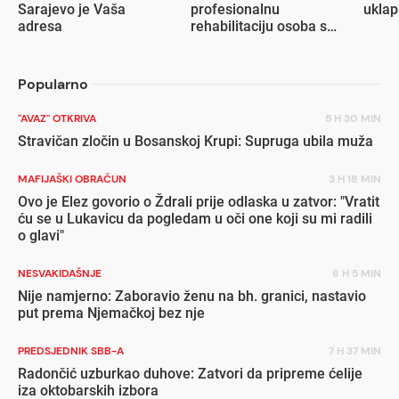
Sarajevo je Vaša
profesionalnu
ukla
adresa
rehabilitaciju osoba s
invaliditetom
Popularno
"AVAZ" OTKRIVA
5 H 30 MIN
Stravičan zločin u Bosanskoj Krupi: Supruga ubila muža
MAFIJAŠKI OBRAČUN
3 H 18 MIN
Ovo je Elez govorio o Ždrali prije odlaska u zatvor: "Vratit
ću se u Lukavicu da pogledam u oči one koji su mi radili
o glavi"
NESVAKIDAŠNJE
6 H 5 MIN
Nije namjerno: Zaboravio ženu na bh. granici, nastavio
put prema Njemačkoj bez nje
PREDSJEDNIK SBB-A
7 H 37 MIN
Radončić uzburkao duhove: Zatvori da pripreme ćelije
iza oktobarskih izbora