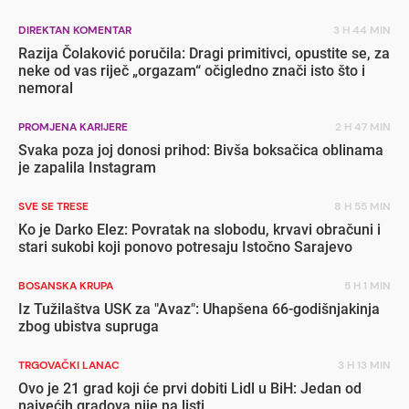
DIREKTAN KOMENTAR
3 H 44 MIN
Razija Čolaković poručila: Dragi primitivci, opustite se, za
neke od vas riječ „orgazam“ očigledno znači isto što i
nemoral
PROMJENA KARIJERE
2 H 47 MIN
Svaka poza joj donosi prihod: Bivša boksačica oblinama
je zapalila Instagram
SVE SE TRESE
8 H 55 MIN
Ko je Darko Elez: Povratak na slobodu, krvavi obračuni i
stari sukobi koji ponovo potresaju Istočno Sarajevo
BOSANSKA KRUPA
5 H 1 MIN
Iz Tužilaštva USK za "Avaz": Uhapšena 66-godišnjakinja
zbog ubistva supruga
TRGOVAČKI LANAC
3 H 13 MIN
Ovo je 21 grad koji će prvi dobiti Lidl u BiH: Jedan od
najvećih gradova nije na listi